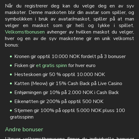
Når du registrerer deg kan du velge deg en av syv
maskoter. Denne maskoten blir din avatar som spiller, og
symbolikken i bruk av avatar/maskot, spiller på at man
velger en maskot som gir hell og lykke i spillet.
Velkomstbonusen
avhenger av hvilken maskot du velger,
hver og en av de syv maskotene gir en unik velkomst
bonus:
Kronen gir opptil 10.000 NOK fordelt på 3 bonuser
Fisken gir
et gratis spinn
for hver euro
Hesteskoen gir 50 % opptil 10.000 NOK
Katten (Meow) gir 15% Cash Back på Live Casino
Enhjørningen gir 10% på 2.000 NOK i Cash Back
Eikenøtten gir 200% på opptil 500 NOK
Stjernen gir 100% på opptil 5.000 NOK pluss 100
gratisspinn
Andre bonuser