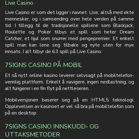
Live Casino
Live Casino er som det ligger i navnet. Live, altså med ekte
mennesker, og i samsending over hele verden på samme
tid. I tillegg til de tradisjonelle spillene som Blackjack,
Roulette og Poker tilbys et spill som heter Dream
Catcher, et hjul som snurrer med pengepremier. Et enkelt
spill man kan lene seg tilbake og nyte uten for mye
innsats. I alt tilbyr de 63 spill på Live Casino.
7SIGNS CASINO PÅ MOBIL
Et så nytt online kasino leverer selvsagt på mobiltelefon-
vennlig plattform. Enkelt å navigere, ingen nedlastning, og
alt fungerer i en fin flyt på nettleseren.
Mobilversjonen baserer seg på en HTML5 teknologi.
Opplevelsen av kasinoet er vel så bra på mobiltelefon som
på en desktop.
7SIGNS CASINO INNSKUDD- OG
UTTAKSMETODER