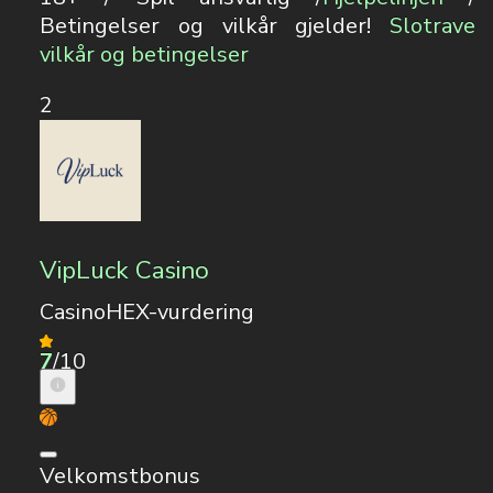
Betingelser og vilkår gjelder!
Slotrave
vilkår og betingelser
2
VipLuck Casino
CasinoHEX-vurdering
7
/10
Velkomstbonus