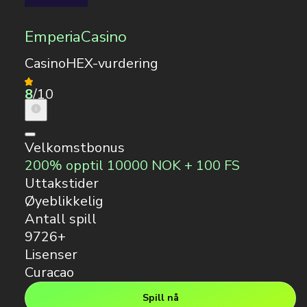
EmperiaCasino
CasinoHEX-vurdering
8
/10
Velkomstbonus
200% opptil 10000 NOK + 100 FS
Uttakstider
Øyeblikkelig
Antall spill
9726+
Lisenser
Curacao
Spill nå