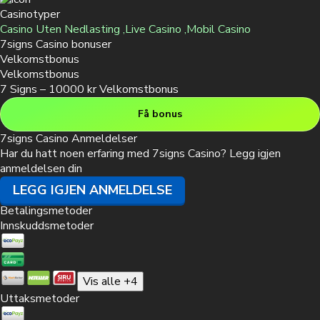
Casinotyper
Casino Uten Nedlasting ,
Live Casino ,
Mobil Casino
7signs Casino bonuser
Velkomstbonus
Velkomstbonus
7 Signs – 10000 kr Velkomstbonus
Få bonus
7signs Casino Anmeldelser
Har du hatt noen erfaring med 7signs Casino?
Legg igjen
anmeldelsen din
LEGG IGJEN ANMELDELSE
Betalingsmetoder
Innskuddsmetoder
Vis alle +4
Uttaksmetoder