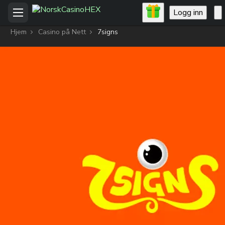
Logg inn
Hjem
Casino på Nett
7signs