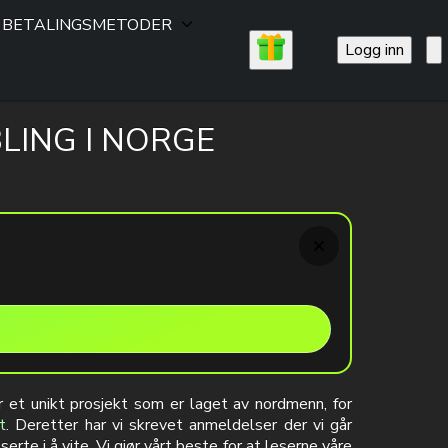
BETALINGSMETODER
Logg inn
LING I NORGE
 et unikt prosjekt som er laget av nordmenn, for
t
. Deretter har vi skrevet anmeldelser der vi går
rte i å vite. Vi gjør vårt beste for at leserne våre