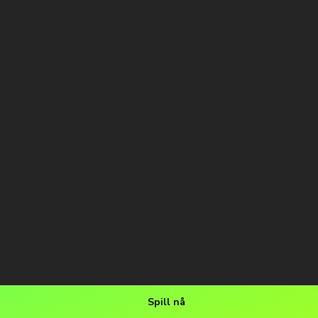
Spill nå