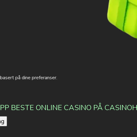
 basert på dine preferanser.
PP BESTE ONLINE CASINO PÅ CASINO
ng