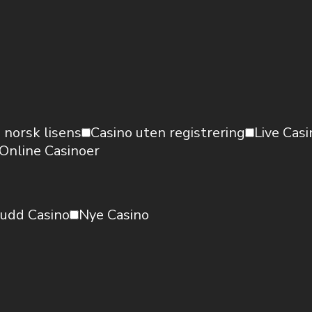
 norsk lisens
Casino uten registrering
Live Casi
 Online Casinoer
udd Casino
Nye Casino