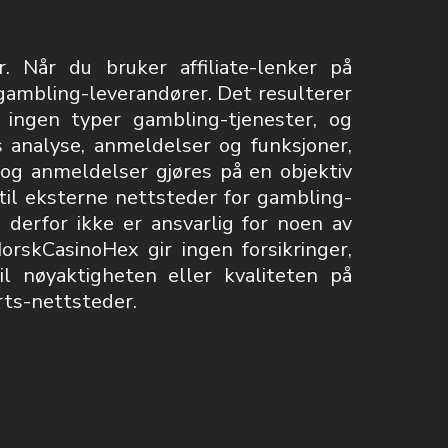
r. Når du bruker affiliate-lenker på
e gambling-leverandører. Det resulterer
 ingen typer gambling-tjenester, og
s analyse, anmeldelser og funksjoner,
og anmeldelser gjøres på en objektiv
til eksterne nettsteder for gambling-
 derfor ikke er ansvarlig for noen av
orskCasinoHex gir ingen forsikringer,
til nøyaktigheten eller kvaliteten på
rts-nettsteder.