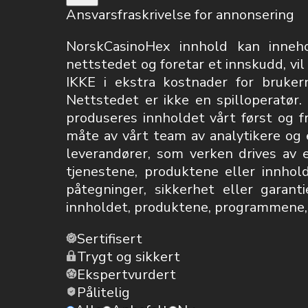
Ansvarsfraskrivelse for annonsering
NorskCasinoHex innhold kan innehold
nettstedet og foretar et innskudd, vil
IKKE i ekstra kostnader for bruker
Nettstedet er ikke en spilloperatør.
produseres innholdet vårt først og 
måte av vårt team av analytikere og 
leverandører, som verken drives av e
tjenestene, produktene eller innhold
påtegninger, sikkerhet eller garanti
innholdet, produktene, programmene, t
Sertifisert
Trygt og sikkert
Ekspertvurdert
Pålitelig