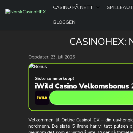
CASINO PÅ NETT
SPILLEAU
BLOGGEN
CASINOHEX: 
Oppdater:
23. juli 2026
Siste sommerkupp!
iWild Casino Velkomsbonus 
Velkommen til Online CasinoHEX – din uavhengige
nordmenn. De siste 5 årene har vi tatt pulsen p
gjennom det som er viktig å vite. Vi ser på fordele