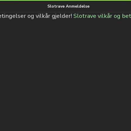
Slotrave Anmeldelse
tingelser og vilkår gjelder!
Slotrave vilkår og be