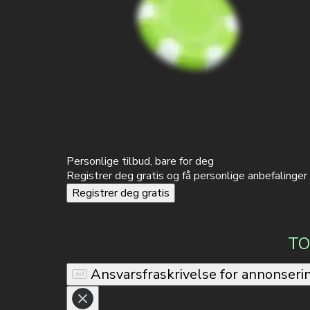
Personlige tilbud, bare for deg
Registrer deg gratis og få personlige anbefalinger
Registrer deg gratis
TO
Ansvarsfraskrivelse for annonseri