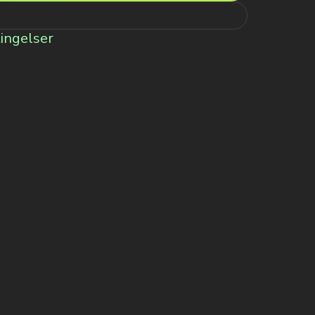
tingelser