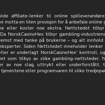
e affiliate-lenker til online spilleverandøre
 vi motta en liten provisjon for å anbefale onlin
ne eller koster noe ekstra. Nettstedet tilbyr
 Da NorskCasinoHex tilbyr gambling-industrien
fremst med tanke på brukerne – og alt innhold 
eksperter. Siden Nettstedet inneholder lenker 
ller er underlagt NorskCasinoHex' kontroll, og
et som tilbys av slike gambling-nettsteder. N
er av noe slag, uttrykt eller underforstått, 
jenestene eller programvaren til slike tredjepa