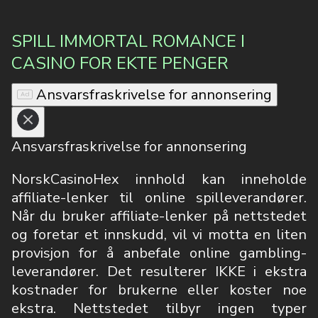
SPILL IMMORTAL ROMANCE I
CASINO FOR EKTE PENGER
Ansvarsfraskrivelse for annonsering
Ansvarsfraskrivelse for annonsering
NorskCasinoHex innhold kan inneholde
affiliate-lenker til online spilleverandører.
Når du bruker affiliate-lenker på nettstedet
og foretar et innskudd, vil vi motta en liten
provisjon for å anbefale online gambling-
leverandører. Det resulterer IKKE i ekstra
kostnader for brukerne eller koster noe
ekstra. Nettstedet tilbyr ingen typer