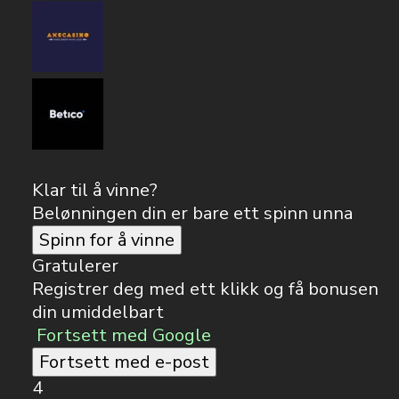
Klar til å vinne?
Belønningen din er bare ett spinn unna
Spinn for å vinne
Gratulerer
Registrer deg med ett klikk og få bonusen
din umiddelbart
Fortsett med Google
Fortsett med e-post
4