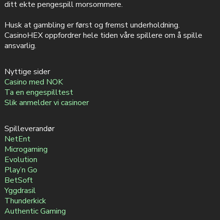
ditt ekte pengespill morsommere.
Husk at gambling er først og fremst underholdning.
CasinoHEX oppfordrer hele tiden våre spillere om å spille
ansvarlig.
Nyttige sider
Casino med NOK
Ta en engespilltest
Slik anmelder vi casinoer
Spilleverandør
NetEnt
Microgaming
Evolution
Play’n Go
BetSoft
Yggdrasil
Thunderkick
Authentic Gaming