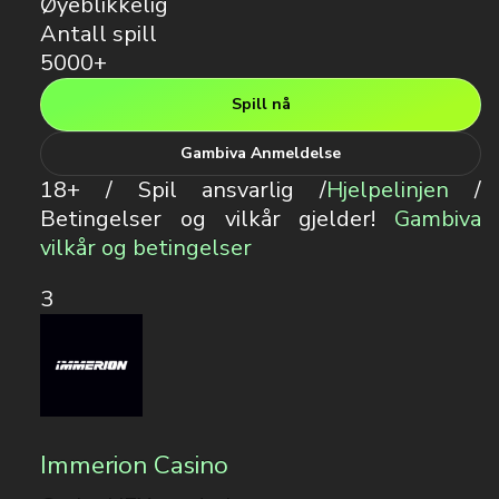
Øyeblikkelig
Antall spill
5000+
Spill nå
Gambiva Anmeldelse
18+ / Spil ansvarlig /
Hjelpelinjen
/
Betingelser og vilkår gjelder!
Gambiva
vilkår og betingelser
3
Immerion Casino