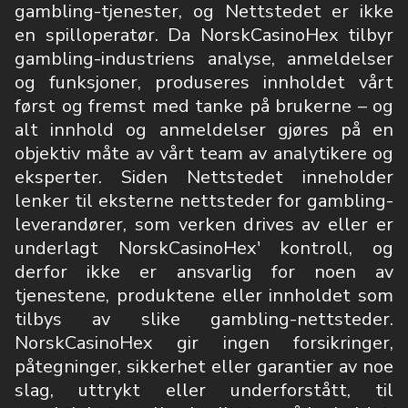
gambling-tjenester, og Nettstedet er ikke
en spilloperatør. Da NorskCasinoHex tilbyr
gambling-industriens analyse, anmeldelser
og funksjoner, produseres innholdet vårt
først og fremst med tanke på brukerne – og
alt innhold og anmeldelser gjøres på en
objektiv måte av vårt team av analytikere og
eksperter. Siden Nettstedet inneholder
lenker til eksterne nettsteder for gambling-
leverandører, som verken drives av eller er
underlagt NorskCasinoHex' kontroll, og
derfor ikke er ansvarlig for noen av
tjenestene, produktene eller innholdet som
tilbys av slike gambling-nettsteder.
NorskCasinoHex gir ingen forsikringer,
påtegninger, sikkerhet eller garantier av noe
slag, uttrykt eller underforstått, til