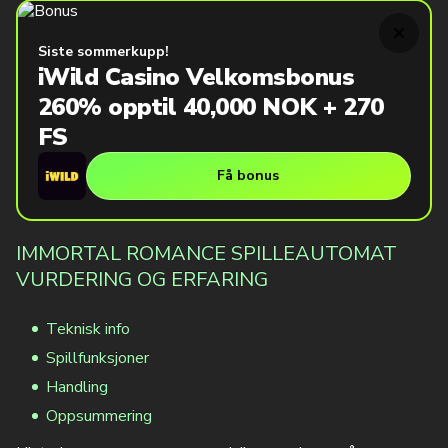
Siste sommerkupp!
iWild Casino Velkomsbonus
260% opptil 40,000 NOK + 270
FS
Få bonus
IMMORTAL ROMANCE SPILLEAUTOMAT
VURDERING OG ERFARING
Teknisk info
Spillfunksjoner
Handling
Oppsummering