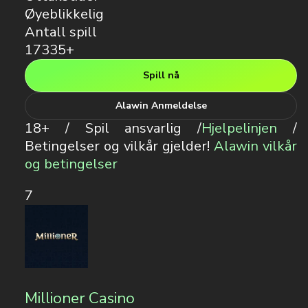
Øyeblikkelig
Antall spill
17335+
Spill nå
Alawin Anmeldelse
18+ / Spil ansvarlig /
Hjelpelinjen
/
Betingelser og vilkår gjelder!
Alawin vilkår
og betingelser
7
Millioner Casino