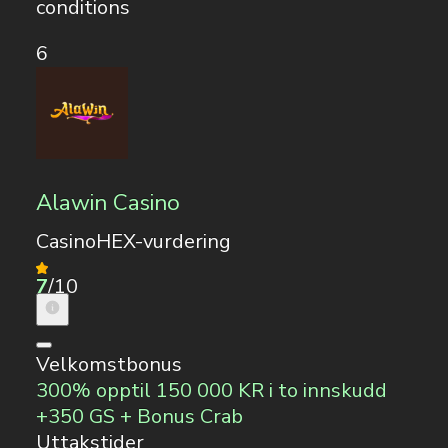
conditions
6
Alawin Casino
CasinoHEX-vurdering
7
/10
Velkomstbonus
300% opptil 150 000 KR i to innskudd
+350 GS + Bonus Crab
Uttakstider