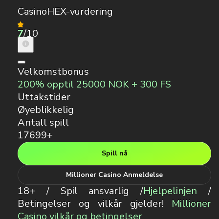
CasinoHEX-vurdering
7
/10
Velkomstbonus
200% opptil 25000 NOK + 300 FS
Uttakstider
Øyeblikkelig
Antall spill
17699+
Spill nå
Millioner Casino Anmeldelse
18+ / Spil ansvarlig /
Hjelpelinjen
/
Betingelser og vilkår gjelder!
Millioner
Casino vilkår og betingelser