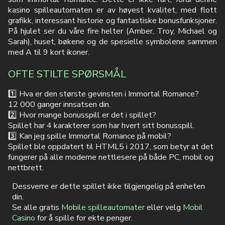
kasino spilleautomaten er av høyest kvalitet, med flott
grafikk, interessant historie og fantastiske bonusfunksjoner.
På hjulet ser du våre fire helter (Amber, Troy, Michael og
Sarah), huset, bøkene og de spesielle symbolene sammen
med A til 9 kort ikoner.
OFTE STILTE SPØRSMÅL
1️⃣ Hva er den største gevinsten i Immortal Romance?
12 000 ganger innsatsen din.
2️⃣ Hvor mange bonusspill er det i spillet?
Spillet har 4 karakterer som har hvert sitt bonusspill.
3️⃣ Kan jeg spille Immortal Romance på mobil?
Spillet ble oppdatert til HTML5 i 2017, som betyr at det
fungerer på alle moderne nettlesere på både PC, mobil og
nettbrett.
Dessverre er dette spillet ikke tilgjengelig på enheten
din.
Se alle gratis
Mobile spilleautomater
eller velg
Mobil
Casino
for å spille for ekte penger.