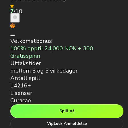
7
/10
Velkomstbonus
100% opptil 24,000 NOK + 300
Gratisspinn
Uttakstider
mellom 3 og 5 virkedager
Antall spill
14216+
Lisenser
Curacao
Spill nå
VipLuck Anmeldelse