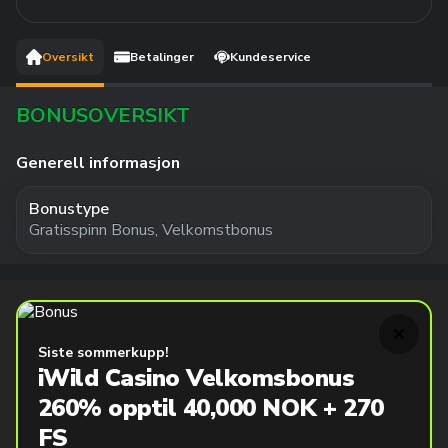
Oversikt
Betalinger
Kundeservice
BONUSOVERSIKT
Generell informasjon
Bonustype
Gratisspinn Bonus, Velkomstbonus
Siste sommerkupp!
iWild Casino Velkomsbonus
260% opptil 40,000 NOK + 270
FS