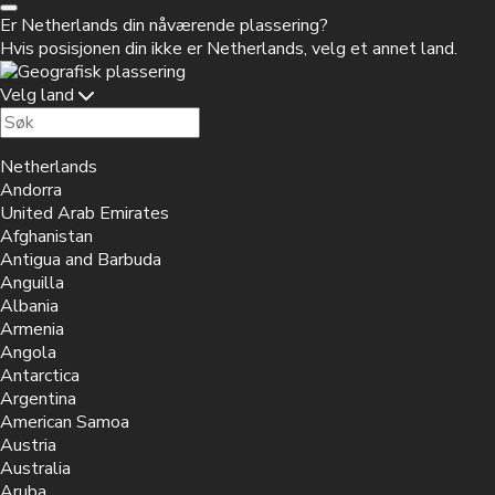
Er
Netherlands
din nåværende plassering?
Hvis posisjonen din ikke er
Netherlands
, velg et annet land.
Velg land
Netherlands
Andorra
United Arab Emirates
Afghanistan
Antigua and Barbuda
Anguilla
Albania
Armenia
Angola
Antarctica
Argentina
American Samoa
Austria
Australia
Aruba