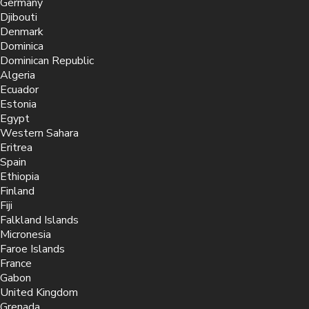
Germany
Djibouti
Denmark
Dominica
Dominican Republic
Algeria
Ecuador
Estonia
Egypt
Western Sahara
Eritrea
Spain
Ethiopia
Finland
Fiji
Falkland Islands
Micronesia
Faroe Islands
France
Gabon
United Kingdom
Grenada