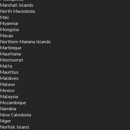
Marshall Islands
North Macedonia
Mali
Myanmar
Mongolia
Macau
Northern Mariana Islands
Martinique
Mauritania
Montserrat
Malta
Mauritius
Maldives
Malawi
Mexico
Malaysia
Mozambique
Namibia
New Caledonia
Niger
Norfolk Island