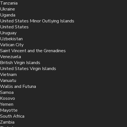
Tanzania
Ukraine
Uganda
United States Minor Outlying Islands
United States
Uruguay
Uzbekistan
Vatican City
Saint Vincent and the Grenadines
Venezuela
British Virgin Islands
United States Virgin Islands
Vietnam
Vanuatu
Wallis and Futuna
Samoa
Kosovo
Yemen
Mayotte
South Africa
Zambia