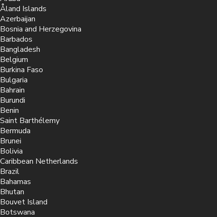
Åland Islands
Azerbaijan
Bosnia and Herzegovina
Barbados
Bangladesh
Belgium
Burkina Faso
Bulgaria
Bahrain
Burundi
Benin
Saint Barthélemy
Bermuda
Brunei
Bolivia
Caribbean Netherlands
Brazil
Bahamas
Bhutan
Bouvet Island
Botswana