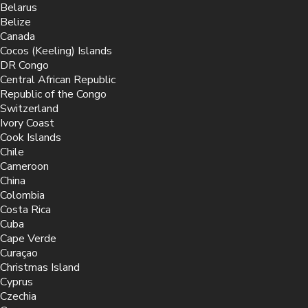
Belarus
Belize
Canada
Cocos (Keeling) Islands
DR Congo
Central African Republic
Republic of the Congo
Switzerland
Ivory Coast
Cook Islands
Chile
Cameroon
China
Colombia
Costa Rica
Cuba
Cape Verde
Curaçao
Christmas Island
Cyprus
Czechia