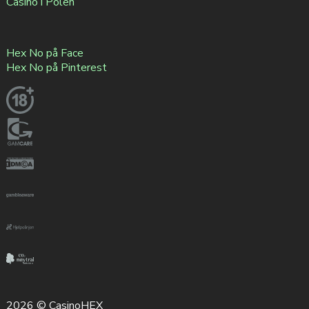
Casino i Polen
Hex No på Face
Hex No på Pinterest
2026 © CasinoHEX