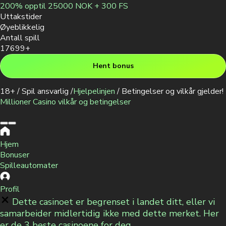
200% opptil 25000 NOK + 300 FS
Uttakstider
Øyeblikkelig
Antall spill
17699+
Hent bonus
18+ / Spil ansvarlig /
Hjelpelinjen
/ Betingelser og vilkår gjelder!
Millioner Casino vilkår og betingelser
Hjem
Bonuser
Spilleautomater
Profil
Dette casinoet er begrenset i landet ditt, eller vi
samarbeider midlertidig ikke med dette merket. Her
er de 3 beste casinoene for deg.