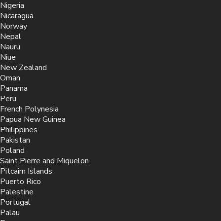
Nigeria
Nicaragua
Norway
Nepal
Nauru
Niue
New Zealand
Oman
Panama
Peru
French Polynesia
Papua New Guinea
Philippines
Pakistan
Poland
Saint Pierre and Miquelon
Pitcairn Islands
Puerto Rico
Palestine
Portugal
Palau