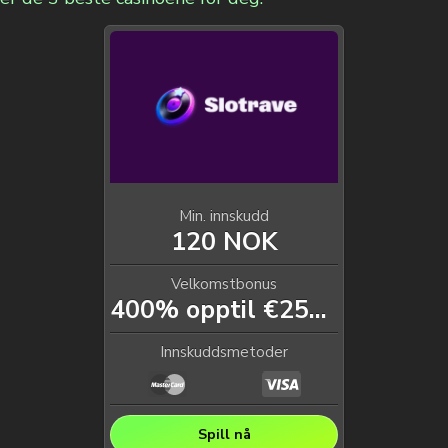
Min. innskudd
120 NOK
Velkomstbonus
400% opptil €2500 + 200 FS
Innskuddsmetoder
Spill nå