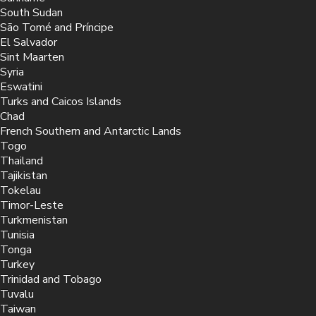
South Sudan
São Tomé and Príncipe
El Salvador
Sint Maarten
Syria
Eswatini
Turks and Caicos Islands
Chad
French Southern and Antarctic Lands
Togo
Thailand
Tajikistan
Tokelau
Timor-Leste
Turkmenistan
Tunisia
Tonga
Turkey
Trinidad and Tobago
Tuvalu
Taiwan