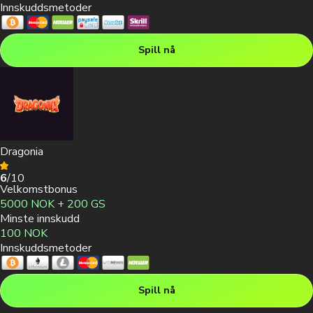
Innskuddsmetoder
Spill nå
Dragonia
6
/10
Velkomstbonus
5000 NOK + 200 GS
Minste innskudd
100 NOK
Innskuddsmetoder
Spill nå