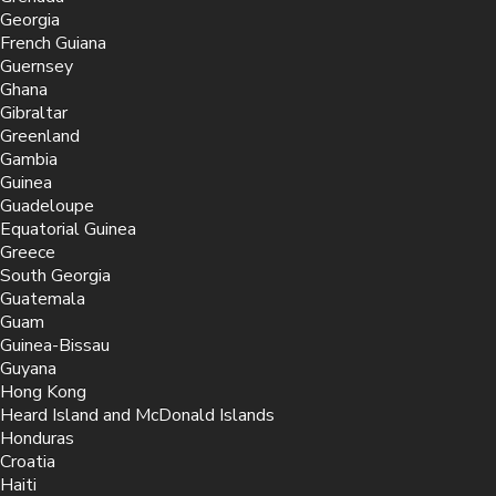
Georgia
French Guiana
Guernsey
Ghana
Gibraltar
Greenland
Gambia
Guinea
Guadeloupe
Equatorial Guinea
Greece
South Georgia
Guatemala
Guam
Guinea-Bissau
Guyana
Hong Kong
Heard Island and McDonald Islands
Honduras
Croatia
Haiti