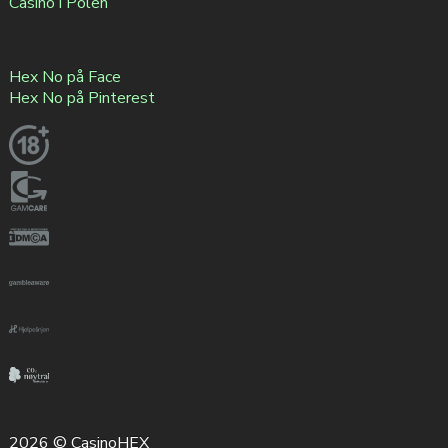
Casino i Polen
Hex No på Face
Hex No på Pinterest
2026 © CasinoHEX