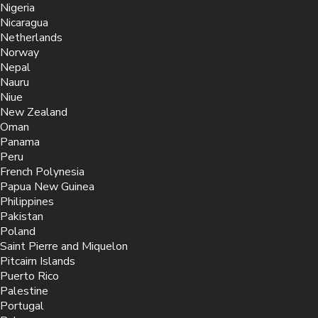
Nigeria
Nicaragua
Netherlands
Norway
Nepal
Nauru
Niue
New Zealand
Oman
Panama
Peru
French Polynesia
Papua New Guinea
Philippines
Pakistan
Poland
Saint Pierre and Miquelon
Pitcairn Islands
Puerto Rico
Palestine
Portugal