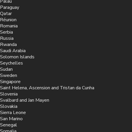
Palau
Paraguay
Qatar
Réunion
Romania
Serbia
Russia
Rwanda
Saudi Arabia
Solomon Islands
Seychelles
Sudan
Sweden
Singapore
Saint Helena, Ascension and Tristan da Cunha
Slovenia
Svalbard and Jan Mayen
Slovakia
Sierra Leone
San Marino
Senegal
Somalia