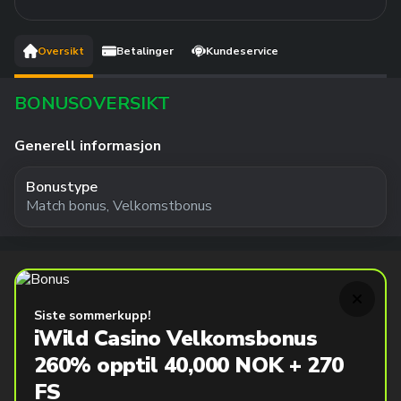
Oversikt
Betalinger
Kundeservice
BONUSOVERSIKT
Generell informasjon
Bonustype
Match bonus, Velkomstbonus
Siste sommerkupp!
iWild Casino Velkomsbonus
260% opptil 40,000 NOK + 270
FS