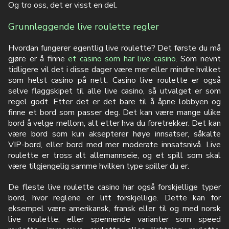
Og tro oss, det er visst en del.
Grunnleggende live roulette regler
Hvordan fungerer egentlig live roulette? Det første du må
gjøre er å finne
et casino som har live casino
. Som nevnt
tidligere vil det i disse dager være mer eller mindre hvilket
som helst casino på nett. Casino live roulette er også
selve flaggskipet til alle live casino, så utvalget er som
regel godt. Etter det er det bare til å åpne lobbyen og
finne et bord som passer deg. Det kan være mange ulike
bord å velge mellom, alt etter hva du foretrekker. Det kan
være bord som kun aksepterer høye innsatser, såkalte
VIP-bord, eller bord med mer moderate innsatsnivå. Live
roulette er tross alt allemannseie, og et spill som skal
være tilgjengelig samme hvilken type spiller du er.
De fleste live roulette casino har også forskjellige typer
bord, hvor reglene er litt forskjellige. Dette kan for
eksempel være amerikansk, fransk eller til og med norsk
live roulette, eller spennende varianter som speed