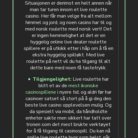
Situasjonen er derimot en helt annen når
man tar turen innom et live roulette
casino. Her får man velge fra alt mellom
himmel og jord, og noen casino har til og
med norsk roulette med norsk vert! Det
er ingen hemmelighet at det er en
hyggelig online live dealer roulette
spillere er på utkikk etter i håp om å få en
ekstra hyggelig spilløkt. Med live
roulette på nett vil du ha tilgang til alt
dette bare med noen få tastetrykk.
Tilgjengelighet:
Live roulette har
blitt et av de
mest ikoniske
casinospillene
i nyere tid, og aldri før har
casinoer satset så stort på å gi deg den
beste live casino opplevelsen mulig. Og
da spesielt via mobil, da håndholdte
enheter sakte men sikkert har tatt over
tronen som det mest brukte verktøyet
for å få tilgang til casinospill. Du kan nå
spille live roulette hvor som helst, når