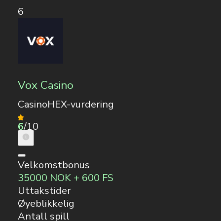
6
Vox Casino
CasinoHEX-vurdering
6
/10
Velkomstbonus
35000 NOK + 600 FS
Uttakstider
Øyeblikkelig
Antall spill