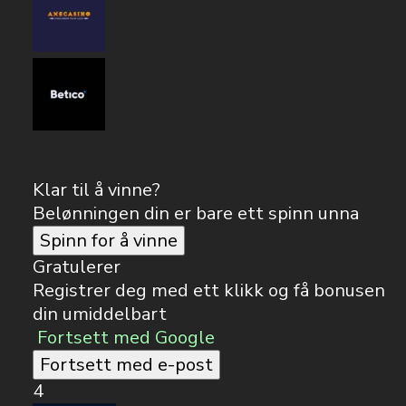
Klar til å vinne?
Belønningen din er bare ett spinn unna
Spinn for å vinne
Gratulerer
Registrer deg med ett klikk og få bonusen
din umiddelbart
Fortsett med Google
Fortsett med e-post
4