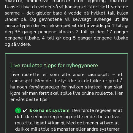
roulette, immersive roulette eller lightning roulette.
Uansett hva du velger så vil konseptet stort sett være de
samme – det gjelder bare å vedde på hvilket tall kulen
lander på. Og gevinstene vil selvsagt avhenge ut ifra
innsatstypen din. For eksempel vil det å vedde på 1 tall gi
deg 35 ganger pengene tilbake, 2 tall gir deg 17 ganger
pengene tilbake, 4 tall gir deg 8 ganger pengene tilbake
og så videre.
Live roulette tipps for nybegynnere
Live roulette er som alle andre casinospill – et
sjansespill. Men det betyr ikke at det ikke er greit å
ha noen forhåndsregler for hvilken strategi man skal
kjøre når man først skal spille live online roulette. Her
er våre beste tips:
✔️
Ikke ha et system
: Den første regelen er at
det ikke er noen regler, og dette er det beste live
roulette tipset vi kan gi. Med det mener vi bare at
du ikke må stole på mønster eller andre systemer