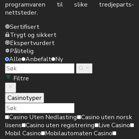
programvaren til slike tredjeparts-
nettsteder.
Sertifisert
Trygt og sikkert
Ekspertvurdert
Pålitelig
Alle
Anbefalt
Ny
Filtre
Casinotyper
Casino Uten Nedlasting
Casino uten norsk
lisens
Casino uten registrering
Live Casino
Mobil Casino
Mobilautomaten Casino