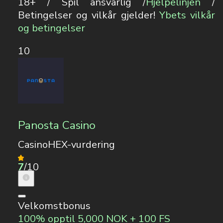
18+ / Spil ansvarlig /
Hjelpelinjen
/
Betingelser og vilkår gjelder!
Ybets vilkår
og betingelser
10
Panosta Casino
CasinoHEX-vurdering
7
/10
Velkomstbonus
100% opptil 5,000 NOK + 100 FS