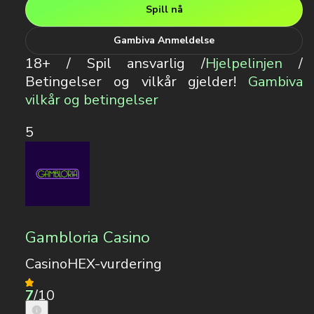
Spill nå
Gambiva Anmeldelse
18+ / Spil ansvarlig /
Hjelpelinjen
/
Betingelser og vilkår gjelder!
Gambiva
vilkår og betingelser
5
Gambloria Casino
CasinoHEX-vurdering
7
/10