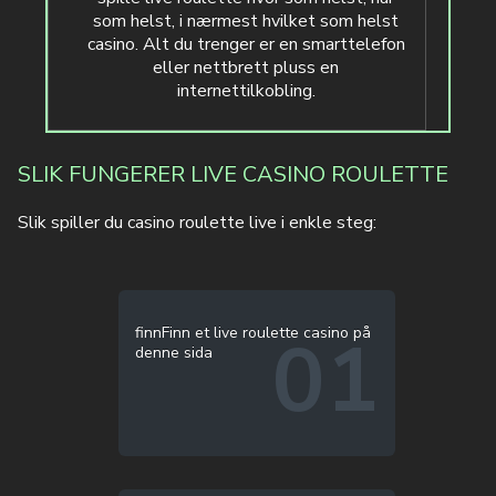
som helst, i nærmest hvilket som helst
casino. Alt du trenger er en smarttelefon
eller nettbrett pluss en
internettilkobling.
SLIK FUNGERER LIVE CASINO ROULETTE
Slik spiller du casino roulette live i enkle steg:
finn
Finn et live roulette casino på
denne sida