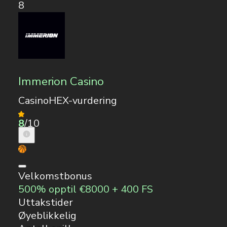
8
Immerion Casino
CasinoHEX-vurdering
8
/10
Velkomstbonus
500% opptil €8000 + 400 FS
Uttakstider
Øyeblikkelig