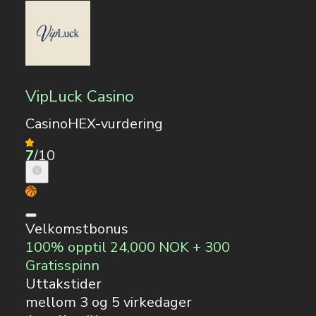
VipLuck Casino
CasinoHEX-vurdering
7
/10
Velkomstbonus
100% opptil 24,000 NOK + 300
Gratisspinn
Uttakstider
mellom 3 og 5 virkedager