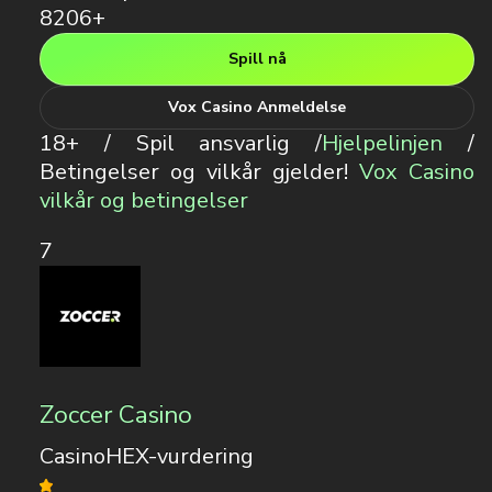
8206+
Spill nå
Vox Casino Anmeldelse
18+ / Spil ansvarlig /
Hjelpelinjen
/
Betingelser og vilkår gjelder!
Vox Casino
vilkår og betingelser
7
Zoccer Casino
CasinoHEX-vurdering