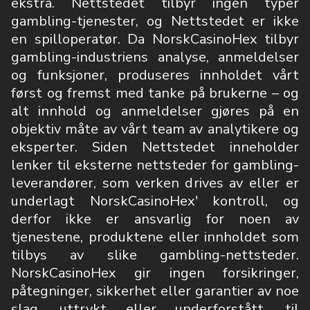
ekstra. Nettstedet tilbyr ingen typer
gambling-tjenester, og Nettstedet er ikke
en spilloperatør. Da NorskCasinoHex tilbyr
gambling-industriens analyse, anmeldelser
og funksjoner, produseres innholdet vårt
først og fremst med tanke på brukerne – og
alt innhold og anmeldelser gjøres på en
objektiv måte av vårt team av analytikere og
eksperter. Siden Nettstedet inneholder
lenker til eksterne nettsteder for gambling-
leverandører, som verken drives av eller er
underlagt NorskCasinoHex' kontroll, og
derfor ikke er ansvarlig for noen av
tjenestene, produktene eller innholdet som
tilbys av slike gambling-nettsteder.
NorskCasinoHex gir ingen forsikringer,
påtegninger, sikkerhet eller garantier av noe
slag, uttrykt eller underforstått, til