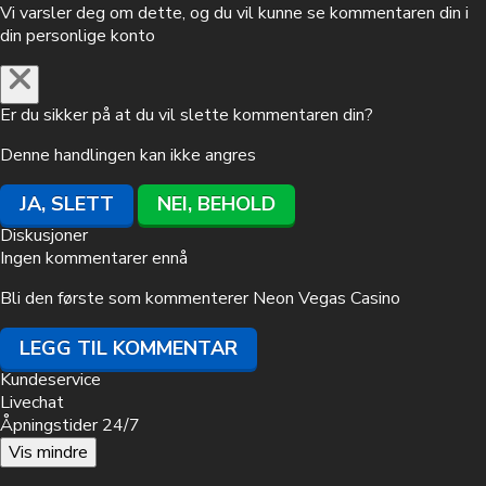
Vi varsler deg om dette, og du vil kunne se kommentaren din i
din personlige konto
Er du sikker på at du vil slette kommentaren din?
Denne handlingen kan ikke angres
JA, SLETT
NEI, BEHOLD
Diskusjoner
Ingen kommentarer ennå
Bli den første som kommenterer Neon Vegas Casino
LEGG TIL KOMMENTAR
Kundeservice
Livechat
Åpningstider 24/7
Vis mindre