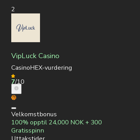
2
VipLuck Casino
CasinoHEX-vurdering
7
/10
Velkomstbonus
100% opptil 24,000 NOK + 300
Gratisspinn
Uttakstider