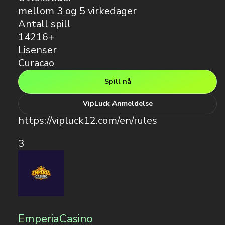
mellom 3 og 5 virkedager
Antall spill
14216+
Lisenser
Curacao
Spill nå
VipLuck Anmeldelse
https://vipluck12.com/en/rules
3
EmperiaCasino