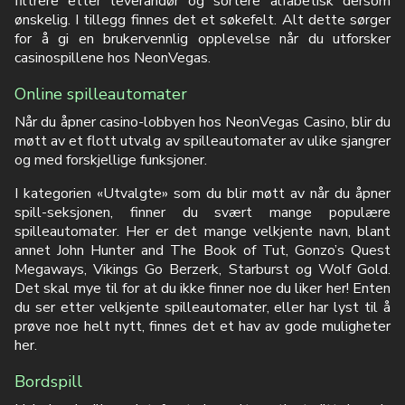
filtrere etter leverandør og sortere alfabetisk dersom
ønskelig. I tillegg finnes det et søkefelt. Alt dette sørger
for å gi en brukervennlig opplevelse når du utforsker
casinospillene hos NeonVegas.
Online spilleautomater
Når du åpner casino-lobbyen hos NeonVegas Casino, blir du
møtt av et flott utvalg av spilleautomater av ulike sjangrer
og med forskjellige funksjoner.
I kategorien «Utvalgte» som du blir møtt av når du åpner
spill-seksjonen, finner du svært mange populære
spilleautomater. Her er det mange velkjente navn, blant
annet John Hunter and The Book of Tut, Gonzo’s Quest
Megaways, Vikings Go Berzerk, Starburst og Wolf Gold.
Det skal mye til for at du ikke finner noe du liker her! Enten
du ser etter velkjente spilleautomater, eller har lyst til å
prøve noe helt nytt, finnes det et hav av gode muligheter
her.
Bordspill