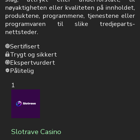
nøyaktigheten eller kvaliteten på innholdet,
produktene, programmene, tjenestene eller
programvaren til slike tredjeparts-
nettsteder.
Sertifisert
Trygt og sikkert
Ekspertvurdert
Pålitelig
1
Slotrave Casino