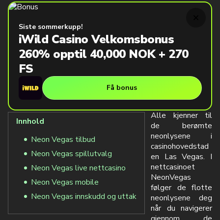
Siste sommerkupp!
iWild Casino Velkomsbonus
260% opptil 40,000 NOK + 270
FS
Få bonus
Alle kjenner til
Innhold
de berømte
neonlysene i
Neon Vegas tilbud
casinohovedstad
Neon Vegas spillutvalg
en Las Vegas. I
nettcasinoet
Neon Vegas live nettcasino
NeonVegas
Neon Vegas mobile
følger de flotte
Neon Vegas innskudd og uttak
neonlysene deg
når du navigerer
gjennom de