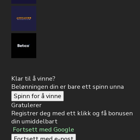
Klar til å vinne?
Belønningen din er bare ett spinn unna
Spinn for å vinne
Gratulerer
Registrer deg med ett klikk og få bonusen
din umiddelbart
Fortsett med Google
Fortsett med e-post