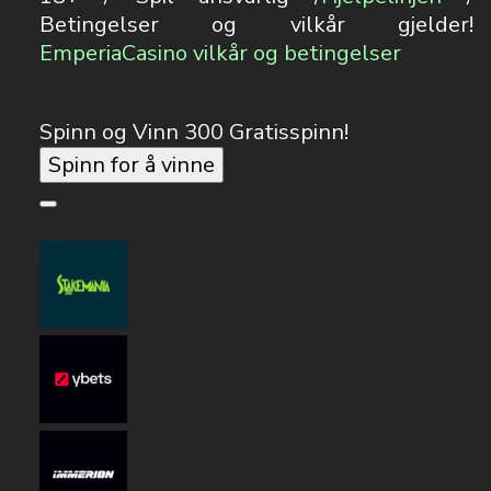
Betingelser og vilkår gjelder!
EmperiaCasino vilkår og betingelser
Spinn og Vinn 300 Gratisspinn!
Spinn for å vinne