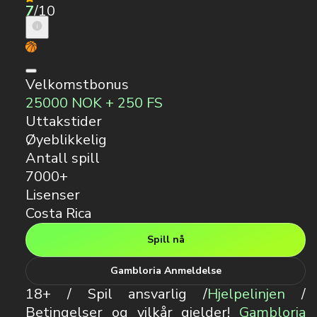
7
/10
Velkomstbonus
25000 NOK + 250 FS
Uttakstider
Øyeblikkelig
Antall spill
7000+
Lisenser
Costa Rica
Spill nå
Gambloria Anmeldelse
18+ / Spil ansvarlig /
Hjelpelinjen
/
Betingelser og vilkår gjelder!
Gambloria