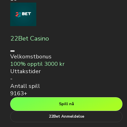
22Bet Casino
Velkomstbonus
100% opptil 3000 kr
Uttakstider
-
Antall spill
9163+
Spill nå
22Bet Anmeldelse