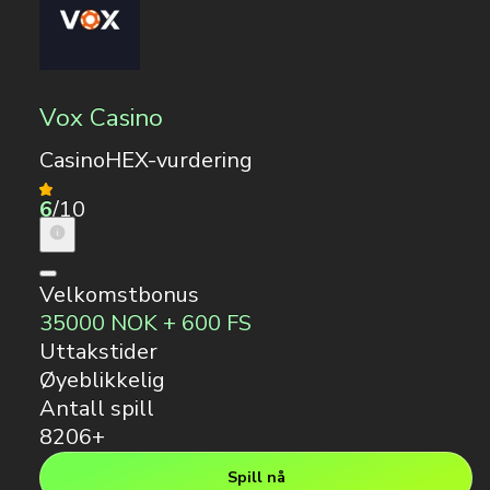
Vox Casino
CasinoHEX-vurdering
6
/10
Velkomstbonus
35000 NOK + 600 FS
Uttakstider
Øyeblikkelig
Antall spill
8206+
Spill nå