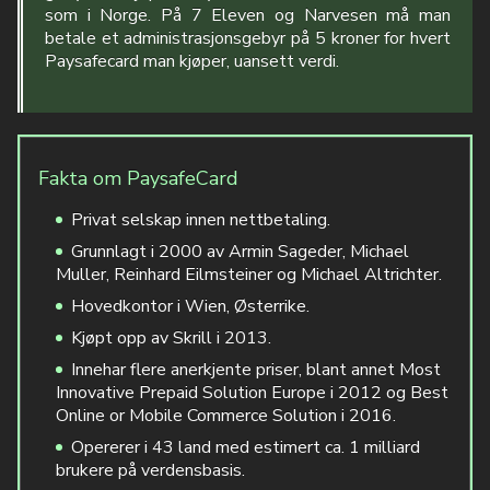
som i Norge. På 7 Eleven og Narvesen må man
betale et administrasjonsgebyr på 5 kroner for hvert
Paysafecard man kjøper, uansett verdi.
Fakta om PaysafeCard
Privat selskap innen nettbetaling.
Grunnlagt i 2000 av Armin Sageder, Michael
Muller, Reinhard Eilmsteiner og Michael Altrichter.
Hovedkontor i Wien, Østerrike.
Kjøpt opp av Skrill i 2013.
Innehar flere anerkjente priser, blant annet Most
Innovative Prepaid Solution Europe i 2012 og Best
Online or Mobile Commerce Solution i 2016.
Opererer i 43 land med estimert ca. 1 milliard
brukere på verdensbasis.