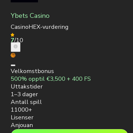
Ybets Casino
CasinoHEX-vurdering
7
/10
Velkomstbonus
500% opptil €3,500 + 400 FS
Uttakstider
1–3 dager
Antall spill
11000+
Lisenser
Anjouan