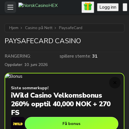
Logg inn
Hjem
Casino på Nett
PaysafeCard
PAYSAFECARD CASINO
RANGERING:
spillere stemte:
31
Oppdater:
10. juni 2026
Siste sommerkupp!
iWild Casino Velkomsbonus
260% opptil 40,000 NOK + 270
FS
Få bonus