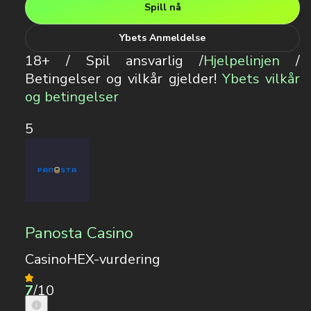
Spill nå
Ybets Anmeldelse
18+ / Spil ansvarlig /
Hjelpelinjen
/
Betingelser og vilkår gjelder!
Ybets vilkår
og betingelser
5
Panosta Casino
CasinoHEX-vurdering
7
/10