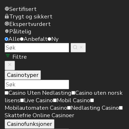
Sertifisert
Trygt og sikkert
Ekspertvurdert
Pålitelig
Alle
Anbefalt
Ny
Filtre
Casinotyper
Casino Uten Nedlasting
Casino uten norsk
lisens
Live Casino
Mobil Casino
Mobilautomaten Casino
Nedlasting Casino
Skattefrie Online Casinoer
Casinofunksjoner