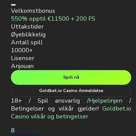
Velkomstbonus
550% opptil €11500 + 200 FS
Uttakstider
Øyeblikkelig
Antall spill
10000+
Lisenser
Anjouan
Spill nå
Goldbet.io Casino Anmeldelse
18+ / Spil ansvarlig /
Hjelpelinjen
/
Betingelser og vilkår gjelder!
Goldbet.io
Casino vilkår og betingelser
8