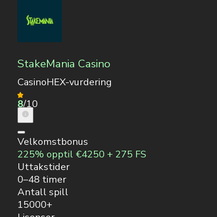
StakeMania Casino
CasinoHEX-vurdering
8
/10
Velkomstbonus
225% opptil €4250 + 275 FS
Uttakstider
0–48 timer
Antall spill
15000+