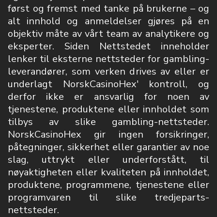
først og fremst med tanke på brukerne – og
alt innhold og anmeldelser gjøres på en
objektiv måte av vårt team av analytikere og
eksperter. Siden Nettstedet inneholder
lenker til eksterne nettsteder for gambling-
leverandører, som verken drives av eller er
underlagt NorskCasinoHex' kontroll, og
derfor ikke er ansvarlig for noen av
tjenestene, produktene eller innholdet som
tilbys av slike gambling-nettsteder.
NorskCasinoHex gir ingen forsikringer,
påtegninger, sikkerhet eller garantier av noe
slag, uttrykt eller underforstått, til
nøyaktigheten eller kvaliteten på innholdet,
produktene, programmene, tjenestene eller
programvaren til slike tredjeparts-
nettsteder.