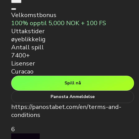
Velkomstbonus
100% opptil 5,000 NOK + 100 FS
Uttakstider
øyeblikkelig
Antall spill
7400+
Lisenser
Curacao
Spill nå
Panosta Anmeldelse
https://panostabet.com/en/terms-and-
conditions
6