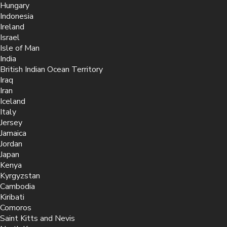
Hungary
Indonesia
Ireland
Israel
Isle of Man
India
British Indian Ocean Territory
Iraq
Iran
Iceland
Italy
Jersey
Jamaica
Jordan
Japan
Kenya
Kyrgyzstan
Cambodia
Kiribati
Comoros
Saint Kitts and Nevis