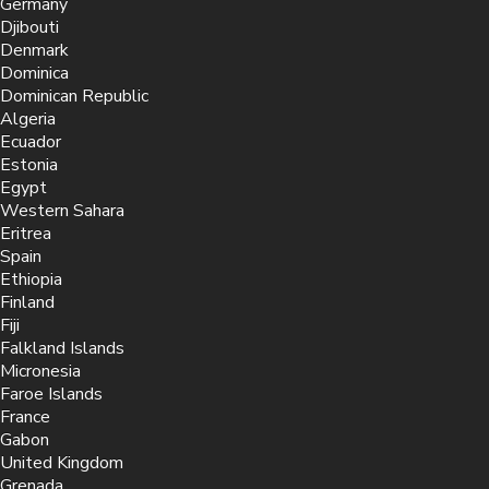
Germany
Djibouti
Denmark
Dominica
Dominican Republic
Algeria
Ecuador
Estonia
Egypt
Western Sahara
Eritrea
Spain
Ethiopia
Finland
Fiji
Falkland Islands
Micronesia
Faroe Islands
France
Gabon
United Kingdom
Grenada