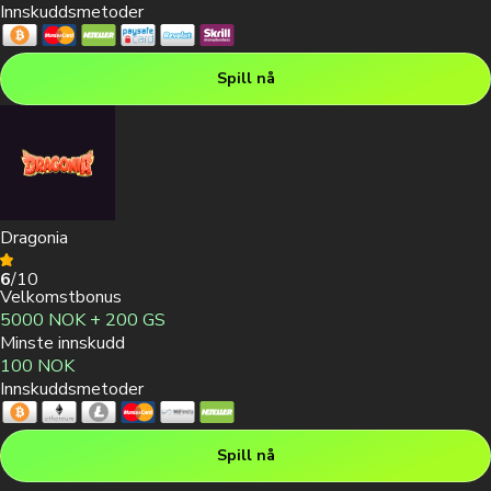
Innskuddsmetoder
Spill nå
Dragonia
6
/10
Velkomstbonus
5000 NOK + 200 GS
Minste innskudd
100 NOK
Innskuddsmetoder
Spill nå