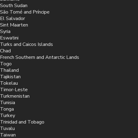
South Sudan
São Tomé and Príncipe
El Salvador
Sint Maarten
Syria
Eswatini
Turks and Caicos Islands
Chad
French Southern and Antarctic Lands
Togo
Thailand
Tajikistan
Tokelau
Timor-Leste
Turkmenistan
Tunisia
Tonga
Turkey
Trinidad and Tobago
Tuvalu
Taiwan