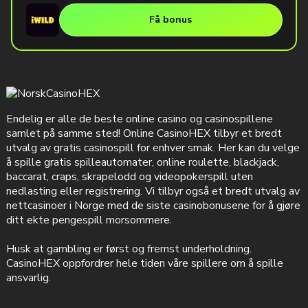
Få bonus
Endelig er alle de beste online casino og casinospillene
samlet på samme sted! Online CasinoHEX tilbyr et bredt
utvalg av gratis casinospill for enhver smak. Her kan du velge
å spille gratis spilleautomater, online roulette, blackjack,
baccarat, craps, skrapelodd og videopokerspill uten
nedlasting eller registrering. Vi tilbyr også et bredt utvalg av
nettcasinoer i Norge med de siste casinobonusene for å gjøre
ditt ekte pengespill morsommere.
Husk at gambling er først og fremst underholdning.
CasinoHEX oppfordrer hele tiden våre spillere om å spille
ansvarlig.