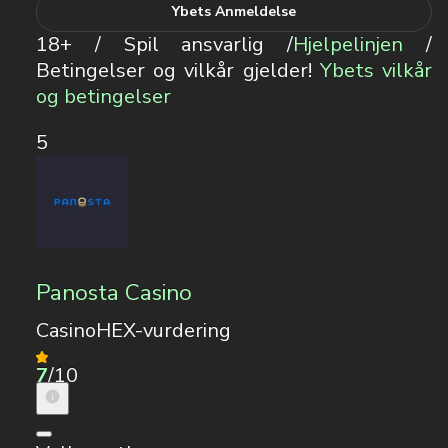
Ybets Anmeldelse
18+ / Spil ansvarlig /
Hjelpelinjen
/
Betingelser og vilkår gjelder!
Ybets vilkår
og betingelser
5
Panosta Casino
CasinoHEX-vurdering
7
/10