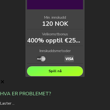
Min. innskudd
120 NOK
Velkomstbonus
400% opptil €2500 + 200 FS
Innskuddsmetoder
Spill nå
HVA ER PROBLEMET?
Laster ...