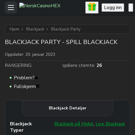
Logg inn
Hjem
Blackjack
Blackjack Party
BLACKJACK PARTY - SPILL BLACKJACK
Oppdater:
20. januar 2023
RANGERING:
spillere stemte:
26
Problem?
Fullskjerm
Blackjack Detaljer
Blackjack
Blackjack på Mobil
,
Live Blackjack
Typer