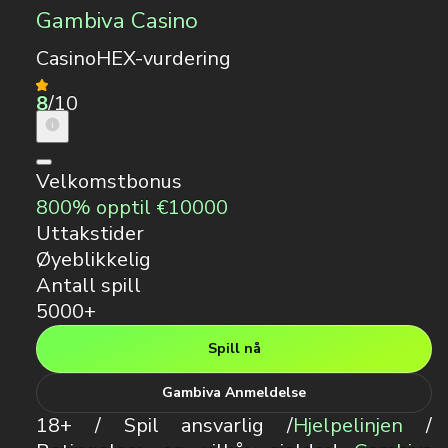
Gambiva Casino
CasinoHEX-vurdering
8
/10
Velkomstbonus
800% opptil €10000
Uttakstider
Øyeblikkelig
Antall spill
5000+
Spill nå
Gambiva Anmeldelse
18+ / Spil ansvarlig /
Hjelpelinjen
/