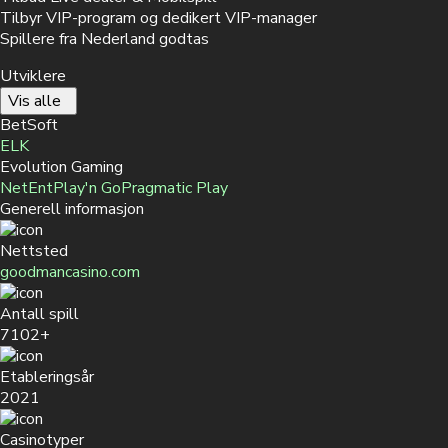
Tilbyr VIP-program og dedikert VIP-manager
Spillere fra Nederland godtas
Utviklere
Vis alle
BetSoft
ELK
Evolution Gaming
NetEnt
Play'n Go
Pragmatic Play
Generell informasjon
Nettsted
goodmancasino.com
Antall spill
7102+
Etableringsår
2021
Casinotyper