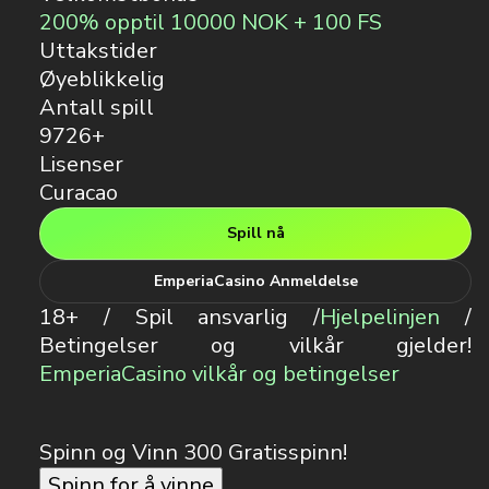
200% opptil 10000 NOK + 100 FS
Uttakstider
Øyeblikkelig
Antall spill
9726+
Lisenser
Curacao
Spill nå
EmperiaCasino Anmeldelse
18+ / Spil ansvarlig /
Hjelpelinjen
/
Betingelser og vilkår gjelder!
EmperiaCasino vilkår og betingelser
Spinn og Vinn 300 Gratisspinn!
Spinn for å vinne