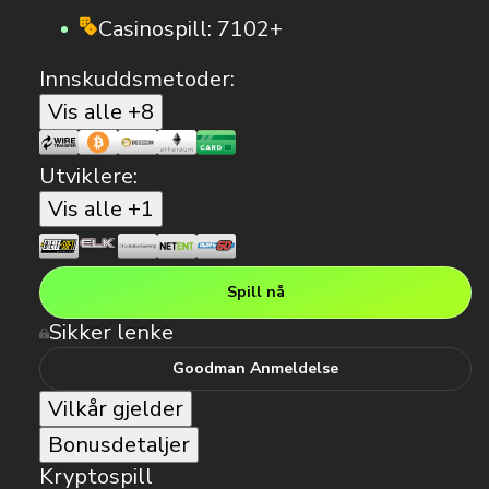
Casinospill:
7102+
Innskuddsmetoder:
Vis alle +8
Utviklere:
Vis alle +1
Spill nå
Sikker lenke
Goodman Anmeldelse
Vilkår gjelder
Bonusdetaljer
Kryptospill