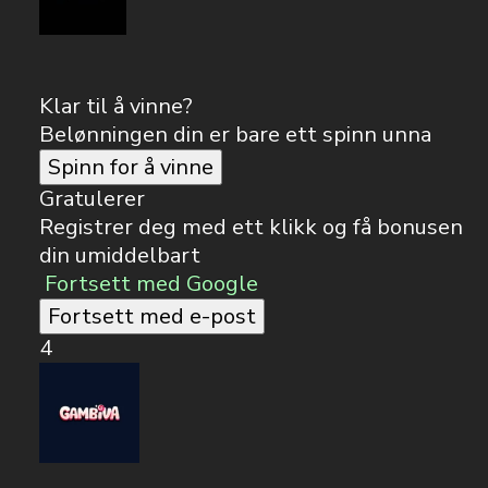
Klar til å vinne?
Belønningen din er bare ett spinn unna
Spinn for å vinne
Gratulerer
Registrer deg med ett klikk og få bonusen
din umiddelbart
Fortsett med Google
Fortsett med e-post
4