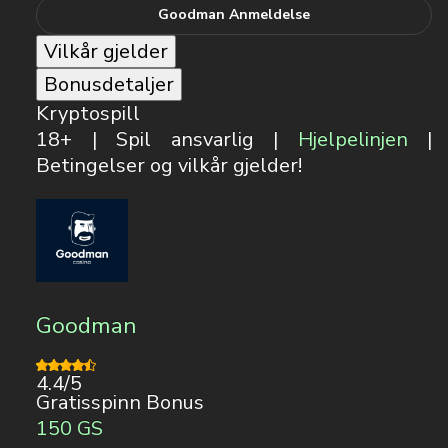
Goodman Anmeldelse
Vilkår gjelder
Bonusdetaljer
Kryptospill
18+ | Spil ansvarlig |
Hjelpelinjen
|
Betingelser og vilkår gjelder!
Goodman
4.4/5
Gratisspinn Bonus
150 GS