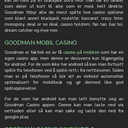
kan bli med på et blackjack bord hvor man har en dealer
som deler ut kort til alle som er med, helt direkte.
Goodman tilbyr alle de mest spilte live casino spillene
som blant annet blackjack, roulette, baccarat, crazy time,
monopoly, deal or no deal, casino hold’em, fan tan, bac bo,
dream catcher og mye mer.
GOODMAN MOBIL CASINO
Goodman er faktisk en av få
casino på mobilen
som har en
egen casino app, men denne er dessverre kun tilgjengelig
for android. For de som ikke har android så kan man fortsatt
spille fra telefonen ved å spille rett i fra nettleseren. Siden
man er på telefonen så blir alt av innhold automatisk
optimalisert for mobilbruk og gir dermed like god
spillopplevelse.
For de som har android kan man lett benytte seg av
Goodman Casino appen. Denne kan man laste ned via
nettsiden eller så kan man søke og laste den ned fra
google play.