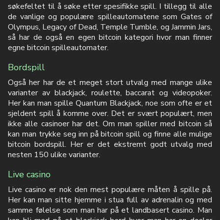
søkefeltet til å søke etter spesifikke spill. I tillegg til alle
de vanlige og populære spilleautomatene som Gates of
Olympus, Legacy of Dead, Temple Tumble, og Jammin Jars,
så har de også en egen bitcoin kategori hvor man finner
egne bitcoin spilleautomater.
Bordspill
Også her har de et meget stort utvalg med mange ulike
varianter av blackjack, roulette, baccarat og videopoker.
Her kan man spille Quantum Blackjack, noe som ofte er et
sjeldent spill å komme over. Det er svært populært, men
ikke alle casinoer har det. Om man spiller med bitcoin så
kan man trykke seg inn på bitcoin spill og finne alle mulige
bitcoin bordspill. Her er det ekstremt godt utvalg med
nesten 150 ulike varianter.
Live casino
Live casino er nok den mest populære måten å spille på.
Her kan man sitte hjemme i stua full av adrenalin og med
samme følelse som man har på et landbasert casino. Man