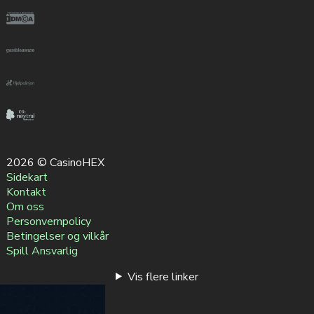
2026 © CasinoHEX
Sidekart
Kontakt
Om oss
Personvernpolicy
Betingelser og vilkår
Spill Ansvarlig
Vis flere linker