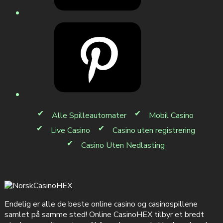
Alle Spilleautomater
Mobil Casino
Live Casino
Casino uten registrering
Casino Uten Nedlasting
Endelig er alle de beste online casino og casinospillene
samlet på samme sted! Online CasinoHEX tilbyr et bredt