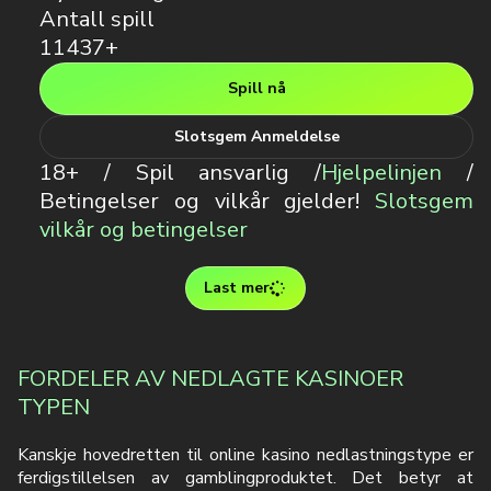
Antall spill
11437+
Spill nå
Slotsgem Anmeldelse
18+ / Spil ansvarlig /
Hjelpelinjen
/
Betingelser og vilkår gjelder!
Slotsgem
vilkår og betingelser
Last mer
FORDELER AV NEDLAGTE KASINOER
TYPEN
Kanskje hovedretten til online kasino nedlastningstype er
ferdigstillelsen av gamblingproduktet. Det betyr at