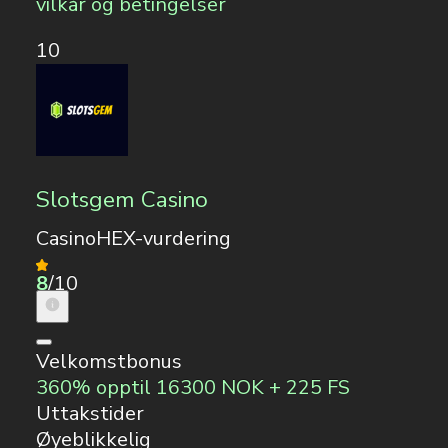
vilkår og betingelser
10
Slotsgem Casino
CasinoHEX-vurdering
8
/10
Velkomstbonus
360% opptil 16300 NOK + 225 FS
Uttakstider
Øyeblikkelig