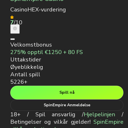
CasinoHEX-vurdering
7
/10
Velkomstbonus
275% opptil €1250 + 80 FS
Uttakstider
Øyeblikkelig
Antall spill
5226+
Spill nå
SpinEmpire Anmeldelse
18+ / Spil ansvarlig /
Hjelpelinjen
/
Betingelser og vilkår gjelder!
SpinEmpire