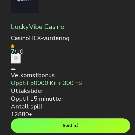
LuckyVibe Casino
CasinoHEX-vurdering
7
/10
Velkomstbonus
Opptil 50000 Kr + 300 FS
Uttakstider
Opptil 15 minutter
Antall spill
12880+
Spill nå