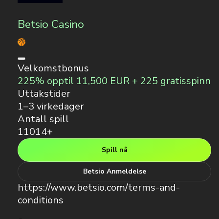
Betsio Casino
Velkomstbonus
225% opptil 11,500 EUR + 225 gratisspinn
Uttakstider
1–3 virkedager
Antall spill
11014+
Spill nå
Betsio Anmeldelse
https://www.betsio.com/terms-and-
conditions