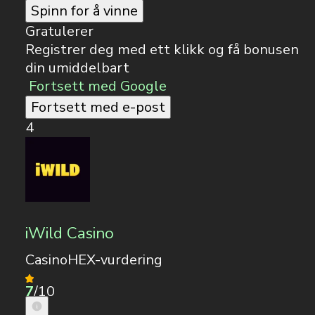
Spinn for å vinne
Gratulerer
Registrer deg med ett klikk og få bonusen
din umiddelbart
Fortsett med Google
Fortsett med e-post
4
iWild Casino
CasinoHEX-vurdering
7
/10