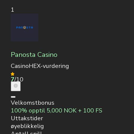
1
Panosta Casino
CasinoHEX-vurdering
7
/10
Velkomstbonus
100% opptil 5,000 NOK + 100 FS
Uttakstider
øyeblikkelig
Antall spill