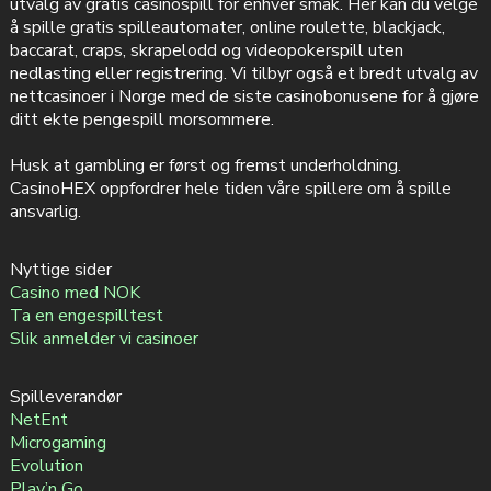
utvalg av gratis casinospill for enhver smak. Her kan du velge
å spille gratis spilleautomater, online roulette, blackjack,
baccarat, craps, skrapelodd og videopokerspill uten
nedlasting eller registrering. Vi tilbyr også et bredt utvalg av
nettcasinoer i Norge med de siste casinobonusene for å gjøre
ditt ekte pengespill morsommere.
Husk at gambling er først og fremst underholdning.
CasinoHEX oppfordrer hele tiden våre spillere om å spille
ansvarlig.
Nyttige sider
Casino med NOK
Ta en engespilltest
Slik anmelder vi casinoer
Spilleverandør
NetEnt
Microgaming
Evolution
Play’n Go