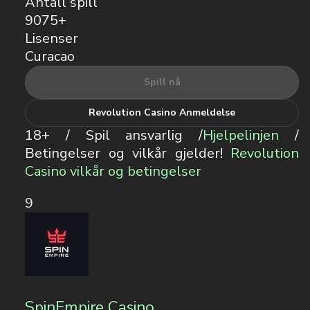
Antall spill
9075+
Lisenser
Curacao
Spill nå
Revolution Casino Anmeldelse
18+ / Spil ansvarlig /
Hjelpelinjen
/
Betingelser og vilkår gjelder!
Revolution
Casino vilkår og betingelser
9
SpinEmpire Casino