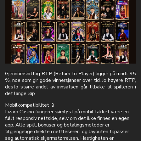
Gjennomsnittlig RTP (Return to Player) ligger på rundt 95
%, noe som gir gode vinnersjanser over tid. Jo høyere RTP,
desto større andel av innsatsen går tilbake til spilleren i
det lange løp.
Mobilkompatibilitet 📱
Lizaro Casino fungerer sømløst på mobil takket være en
fullt responsiv nettside, selv om det ikke finnes en egen
app. Alle spill, bonuser og betalingsmetoder er
tilgjengelige direkte i nettleseren, og layouten tilpasser
seg automatisk skjermstørrelsen. Hastigheten er