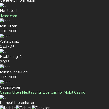
Generell informasjon
Nettsted
lizaro.com
Min. uttak
100 NOK
Antall spill
12370+
Etableringsår
2025
Minste innskudd
115 NOK
Casinotyper
Casino Uten Nedlasting ,
Live Casino ,
Mobil Casino
Kompatible enheter