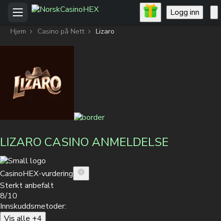
Logg inn
Hjem
Casino på Nett
Lizaro
LIZARO CASINO ANMELDELSE
CasinoHEX-vurdering
Sterkt anbefalt
8
/10
Innskuddsmetoder:
Vis alle +4