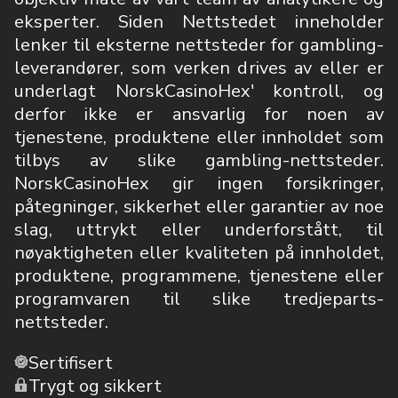
eksperter. Siden Nettstedet inneholder
lenker til eksterne nettsteder for gambling-
leverandører, som verken drives av eller er
underlagt NorskCasinoHex' kontroll, og
derfor ikke er ansvarlig for noen av
tjenestene, produktene eller innholdet som
tilbys av slike gambling-nettsteder.
NorskCasinoHex gir ingen forsikringer,
påtegninger, sikkerhet eller garantier av noe
slag, uttrykt eller underforstått, til
nøyaktigheten eller kvaliteten på innholdet,
produktene, programmene, tjenestene eller
programvaren til slike tredjeparts-
nettsteder.
Sertifisert
Trygt og sikkert