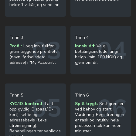
bekreft vilkår, og send inn.
Trinn 3
Trinn 4
Profil:
Logg inn, fullfør
Innskudd:
Velg
grunnleggende profilfelt
betalingsmetode, angi
(navn, fødselsdato,
beløp (min. 100 NOK) og
adresse) i “My Account”.
gjennomfør.
Trinn 5
Trinn 6
KYC/ID-kontroll:
Last
Spill trygt:
Sett grenser
opp gyldig ID (pass/ID-
ved behov og start.
kort), selfie og
Vurdering: Registreringen
adressebevis (f.eks.
er rask og intuitiv; hele
strømregning).
prosessen tok kun noen
Behandlingen tar vanligvis
minutter.