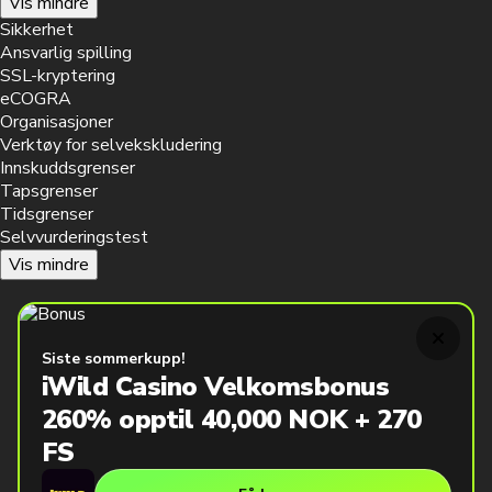
Vis mindre
Sikkerhet
Ansvarlig spilling
SSL-kryptering
eCOGRA
Organisasjoner
Verktøy for selvekskludering
Innskuddsgrenser
Tapsgrenser
Tidsgrenser
Selvvurderingstest
Vis mindre
Siste sommerkupp!
iWild Casino Velkomsbonus
260% opptil 40,000 NOK + 270
FS