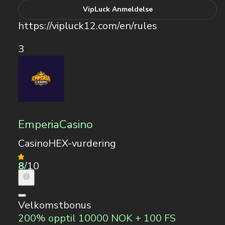
VipLuck Anmeldelse
https://vipluck12.com/en/rules
3
EmperiaCasino
CasinoHEX-vurdering
8
/10
Velkomstbonus
200% opptil 10000 NOK + 100 FS