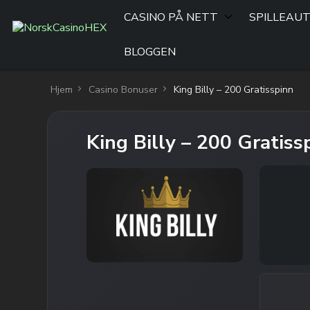
CASINO PÅ NETT
SPILLEAU
BLOGGEN
Hjem
Casino Bonuser
King Billy – 200 Gratisspinn
King Billy – 200 Gratiss