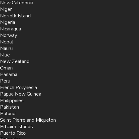
New Caledonia
Niger
Norfolk Island
Nigeria
Nicaragua
Norway
Nepal
Nauru
Niue
New Zealand
Oman
Panama
Peru
French Polynesia
Papua New Guinea
Philippines
Pakistan
Poland
Saint Pierre and Miquelon
Pitcairn Islands
Puerto Rico