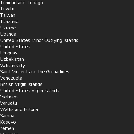
Trinidad and Tobago
Tuvalu
Taiwan
Tanzania
Ukraine
Uganda
United States Minor Outlying Islands
United States
Uruguay
Uzbekistan
Vatican City
Saint Vincent and the Grenadines
Venezuela
British Virgin Islands
United States Virgin Islands
Vietnam
Vanuatu
Wallis and Futuna
Samoa
Kosovo
Yemen