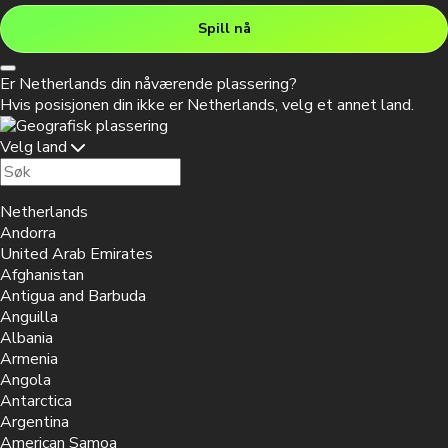
Spill nå
Er
Netherlands
din nåværende plassering?
Hvis posisjonen din ikke er
Netherlands
, velg et annet land.
Velg land
Netherlands
Andorra
United Arab Emirates
Afghanistan
Antigua and Barbuda
Anguilla
Albania
Armenia
Angola
Antarctica
Argentina
American Samoa