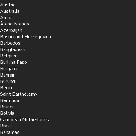
Austria
Australia
Aruba
Åland Islands
Azerbaijan
Bosnia and Herzegovina
Barbados
Bangladesh
Belgium
Burkina Faso
Bulgaria
Bahrain
Burundi
Benin
Saint Barthélemy
Bermuda
Brunei
Bolivia
Caribbean Netherlands
Brazil
Bahamas