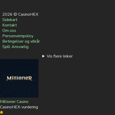
2026 © CasinoHEX
Sidekart
Kontakt
Om oss
Personvernpolicy
Betingelser og vilkår
Spill Ansvarlig
Vis flere linker
Millioner Casino
CasinoHEX-vurdering