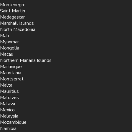
Montenegro
Saint Martin
Madagascar
Marshall Islands
North Macedonia
Mali
Myanmar
Mongolia
Macau
Northern Mariana Islands
Martinique
Mauritania
Montserrat
Malta
Mauritius
Maldives
Malawi
Mexico
Malaysia
Mozambique
Namibia