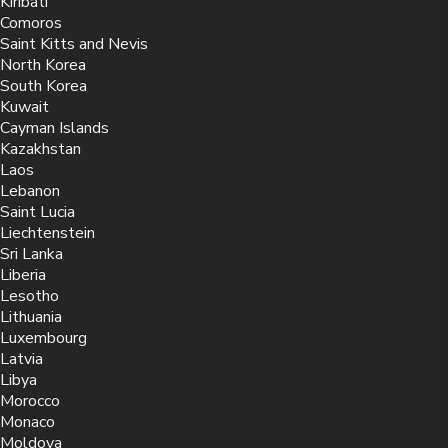
Kiribati
Comoros
Saint Kitts and Nevis
North Korea
South Korea
Kuwait
Cayman Islands
Kazakhstan
Laos
Lebanon
Saint Lucia
Liechtenstein
Sri Lanka
Liberia
Lesotho
Lithuania
Luxembourg
Latvia
Libya
Morocco
Monaco
Moldova