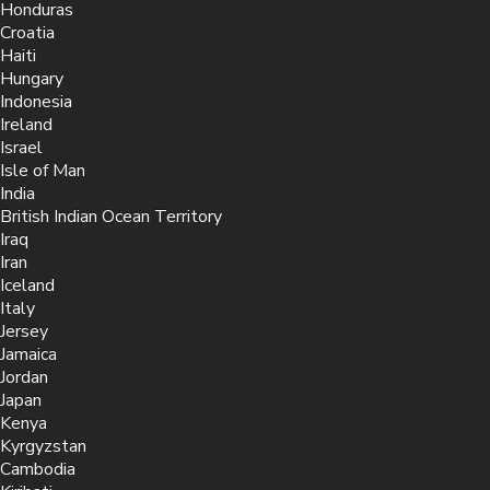
Honduras
Croatia
Haiti
Hungary
Indonesia
Ireland
Israel
Isle of Man
India
British Indian Ocean Territory
Iraq
Iran
Iceland
Italy
Jersey
Jamaica
Jordan
Japan
Kenya
Kyrgyzstan
Cambodia