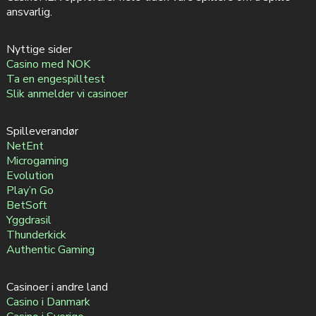
ansvarlig.
Nyttige sider
Casino med NOK
Ta en engespilltest
Slik anmelder vi casinoer
Spilleverandør
NetEnt
Microgaming
Evolution
Play’n Go
BetSoft
Yggdrasil
Thunderkick
Authentic Gaming
Casinoer i andre land
Casino i Danmark