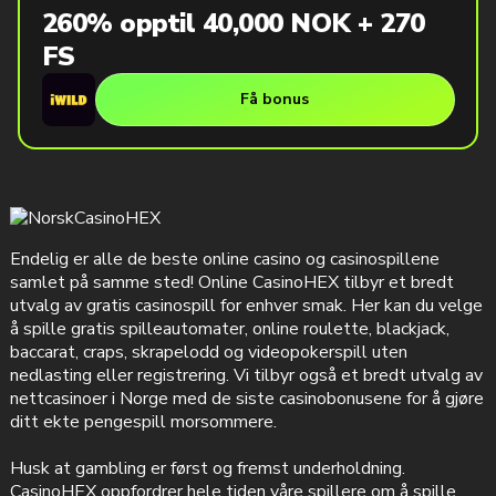
260% opptil 40,000 NOK + 270
FS
Få bonus
Endelig er alle de beste online casino og casinospillene
samlet på samme sted! Online CasinoHEX tilbyr et bredt
utvalg av gratis casinospill for enhver smak. Her kan du velge
å spille gratis spilleautomater, online roulette, blackjack,
baccarat, craps, skrapelodd og videopokerspill uten
nedlasting eller registrering. Vi tilbyr også et bredt utvalg av
nettcasinoer i Norge med de siste casinobonusene for å gjøre
ditt ekte pengespill morsommere.
Husk at gambling er først og fremst underholdning.
CasinoHEX oppfordrer hele tiden våre spillere om å spille