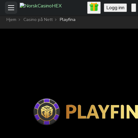
Logg inn
Hjem
Casino på Nett
Playfina