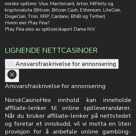
norske spillere: Visa, Mastercard, Jeton, MiFinity og
kryptovaluta (Bitcoin, Bitcoin Cash, Ethereum, LiteCoin,
DogeCoin, Tron, XRP, Cardano, BNB og Tether)
Hvem eier Play Fina?
Play Fina eies av spillselskapet Dama N.V.
LIGNENDE NETTCASINOER
Ansvarsfraskrivelse for annonsering
Ansvarsfraskrivelse for annonsering
NorskCasinoHex innhold kan inneholde
affiliate-lenker til online spilleverandører.
Når du bruker affiliate-lenker på nettstedet
og foretar et innskudd, vil vi motta en liten
provisjon for å anbefale online gambling-