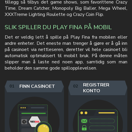
tillegg så tilbys det game shows, som favorittene Crazy
Time, Dream Catcher, Monopoly Big Baller, Mega Wheel,
XXXTreme Lighting Roulette og Crazy Coin Flip.
SLIK SPILLER DU PLAY FINA PÅ MOBIL
Det er veldig lett å spille på Play Fina fra mobilen eller
andre enheter. Det eneste man trenger å gjøre er å gå inn
på casinoet via nettleseren, deretter vil hele casinoet bli
automatisk optimalisert til mobilt bruk. På denne måten
slipper man å laste ned noen app, samtidig som man
beholder den samme gode spillopplevelsen.
REGISTRER
FINN CASINOET
KONTO