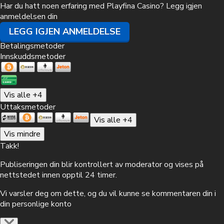
Har du hatt noen erfaring med Playfina Casino?
Legg igjen
anmeldelsen din
LEGG IGJEN ANMELDELSE
Betalingsmetoder
Innskuddsmetoder
Vis alle +4
Uttaksmetoder
Vis alle +4
Vis mindre
Takk!
Publiseringen din blir kontrollert av moderator og vises på
nettstedet innen opptil 24 timer.
Vi varsler deg om dette, og du vil kunne se kommentaren din i
din personlige konto