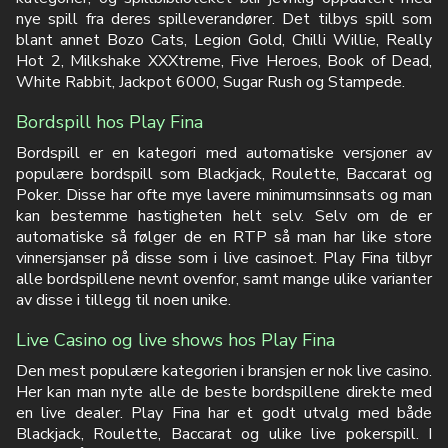
nye spill fra deres spilleverandører. Det tilbys spill som
blant annet Bozo Cats, Legion Gold, Chilli Willie, Really
Hot 2, Milkshake XXXtreme, Five Heroes, Book of Dead,
White Rabbit, Jackpot 6000, Sugar Rush og Stampede.
Bordspill hos Play Fina
Bordspill er en kategori med automatiske versjoner av
populære bordspill som Blackjack, Roulette, Baccarat og
Poker. Disse har ofte mye lavere minimumsinnsats og man
kan bestemme hastigheten helt selv. Selv om de er
automatiske så følger de en RTP så man har like store
vinnersjanser på disse som i live casinoet. Play Fina tilbyr
alle bordspillene nevnt ovenfor, samt mange ulike varianter
av disse i tillegg til noen unike.
Live Casino og live shows hos Play Fina
Den mest populære kategorien i bransjen er nok live casino.
Her kan man nyte alle de beste bordspillene direkte med
en live dealer. Play Fina har et godt utvalg med både
Blackjack, Roulette, Baccarat og ulike live pokerspill. I