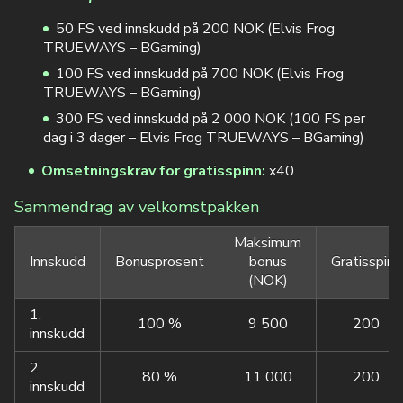
50 FS ved innskudd på 200 NOK (Elvis Frog
TRUEWAYS – BGaming)
100 FS ved innskudd på 700 NOK (Elvis Frog
TRUEWAYS – BGaming)
300 FS ved innskudd på 2 000 NOK (100 FS per
dag i 3 dager – Elvis Frog TRUEWAYS – BGaming)
Omsetningskrav for gratisspinn:
x40
Sammendrag av velkomstpakken
Maksimum
Innskudd
Bonusprosent
bonus
Gratisspinn
(NOK)
1.
100 %
9 500
200
innskudd
2.
80 %
11 000
200
innskudd