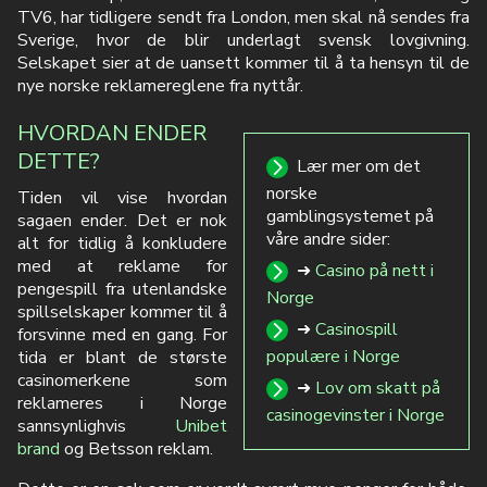
TV6, har tidligere sendt fra London, men skal nå sendes fra
Sverige, hvor de blir underlagt svensk lovgivning.
Selskapet sier at de uansett kommer til å ta hensyn til de
nye norske reklamereglene fra nyttår.
HVORDAN ENDER
DETTE?
Lær mer om det
norske
Tiden vil vise hvordan
gamblingsystemet på
sagaen ender. Det er nok
våre andre sider:
alt for tidlig å konkludere
med at reklame for
➜
Casino på nett i
pengespill fra utenlandske
Norge
spillselskaper kommer til å
➜
Casinospill
forsvinne med en gang. For
populære i Norge
tida er blant de største
casinomerkene som
➜
Lov om skatt på
reklameres i Norge
casinogevinster i Norge
sannsynlighvis
Unibet
brand
og Betsson reklam.