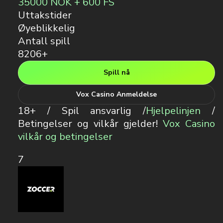
35000 NOK + 600 FS
Uttakstider
Øyeblikkelig
Antall spill
8206+
Spill nå
Vox Casino Anmeldelse
18+ / Spil ansvarlig /
Hjelpelinjen
/
Betingelser og vilkår gjelder!
Vox Casino
vilkår og betingelser
7