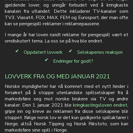
gjeldende lover, og unngår forbudet ved å kringkaste
kanalen fra utlandet. Dette inkluderer TV-kanaler som
TV3, Viasat4, FOX, MAX, FEM og Eurosport, der man ofte
kan se pengespill-reklamer i reklamepausene.
I mange år har loven rundt reklame for pengespill vært et
omdiskutert tema. La oss se på hva ble endret.
Oppdatert lovverk
Selskapenes reaksjon
Endringer for godt?
LOVVERK FRA OG MED JANUAR 2021
Norske myndigheter har nå kommet med et nytt hinder i
forsøket på å stoppe utenlandske spillselskaper fra å
markedsføre seg mot norske brukere via TV og andre
kanaler. Den 1. januar 2021 ble
kringkastingsloven endret
,
gripe inn og kreve av reklamen fra disse selskapene blir
stoppet. Ifølge norsk lov er det kun godkjente spillaktører i
Norge, altså Norsk Tipping og Norsk Rikstoto, som kan
markedsføre sine spill i Norge.