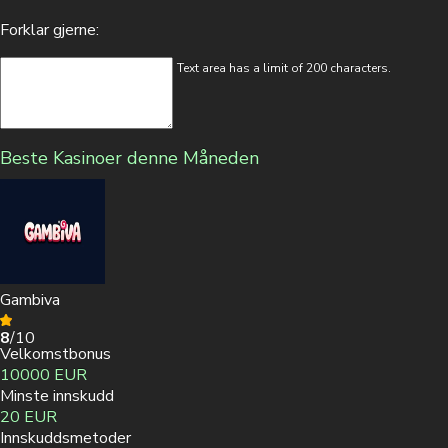
Forklar gjerne:
Text area has a limit of 200 characters.
Min. innskudd
240 NOK
Beste Kasinoer denne Måneden
Velkomstbonus
100% opptil 24,000 NOK + 300 Gratisspinn
Innskuddsmetoder
Gambiva
Spill nå
8
/10
Velkomstbonus
10000 EUR
Minste innskudd
20 EUR
Innskuddsmetoder