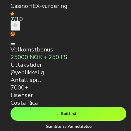
CasinoHEX-vurdering
7
/10
Velkomstbonus
25000 NOK + 250 FS
Uttakstider
Øyeblikkelig
Antall spill
7000+
Lisenser
Costa Rica
Spill nå
Gambloria Anmeldelse