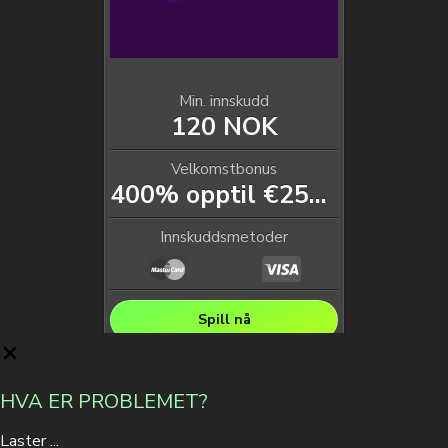
Min. innskudd
120 NOK
Velkomstbonus
400% opptil €2500 + 200 FS
Innskuddsmetoder
Spill nå
HVA ER PROBLEMET?
Laster ...