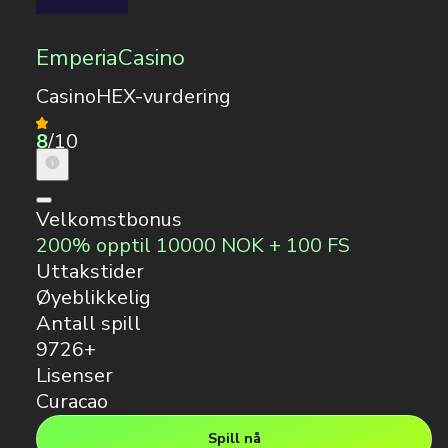
EmperiaCasino
CasinoHEX-vurdering
8
/10
Velkomstbonus
200% opptil 10000 NOK + 100 FS
Uttakstider
Øyeblikkelig
Antall spill
9726+
Lisenser
Curacao
Spill nå