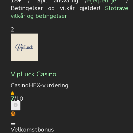
18+ / Spil ansvarlig /
Hjelpelinjen
/
Betingelser og vilkår gjelder!
Slotrave
vilkår og betingelser
2
VipLuck Casino
CasinoHEX-vurdering
7
/10
Velkomstbonus