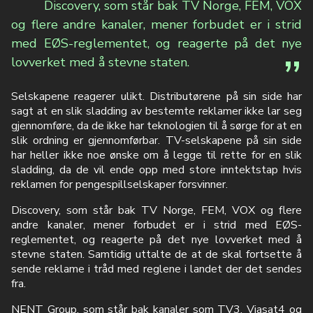
Discovery, som står bak TV Norge, FEM, VOX
og flere andre kanaler, mener forbudet er i strid
med EØS-reglementet, og reagerte på det nye
lovverket med å stevne staten.
Selskapene reagerer ulikt. Distributørene på sin side har
sagt at en slik sladding av bestemte reklamer ikke lar seg
gjennomføre, da de ikke har teknologien til å sørge for at en
slik ordning er gjennomførbar. TV-selskapene på sin side
har heller ikke noe ønske om å legge til rette for en slik
sladding, da de vil ende opp med store inntektstap hvis
reklamen for pengespillselskaper forsvinner.
Discovery, som står bak TV Norge, FEM, VOX og flere
andre kanaler, mener forbudet er i strid med EØS-
reglementet, og reagerte på det nye lovverket med å
stevne staten. Samtidig uttalte de at de skal fortsette å
sende reklame i tråd med reglene i landet der det sendes
fra.
NENT Group, som står bak kanaler som TV3, Viasat4 og