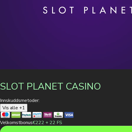
SLOT PLANET CASINO
Innskuddsmetoder:
Vis alle +1
Velkomstbonus
€222 + 22 FS