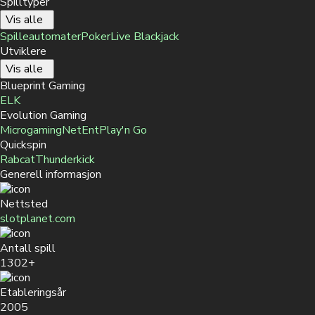
Spilltyper
Vis alle
Spilleautomater
Poker
Live Blackjack
Utviklere
Vis alle
Blueprint Gaming
ELK
Evolution Gaming
Microgaming
NetEnt
Play'n Go
Quickspin
Rabcat
Thunderkick
Generell informasjon
Nettsted
slotplanet.com
Antall spill
1302+
Etableringsår
2005