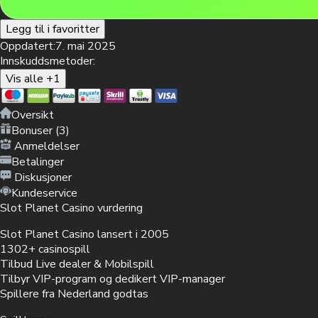
Legg til i favoritter
Oppdatert:
7. mai 2025
Innskuddsmetoder:
Vis alle +1
Oversikt
Bonuser (3)
Anmeldelser
Betalinger
Diskusjoner
Kundeservice
Slot Planet Casino vurdering
Slot Planet Casino lansert i 2005
1302+ casinospill
Tilbud Live dealer & Mobilspill
Tilbyr VIP-program og dedikert VIP-manager
Spillere fra Nederland godtas