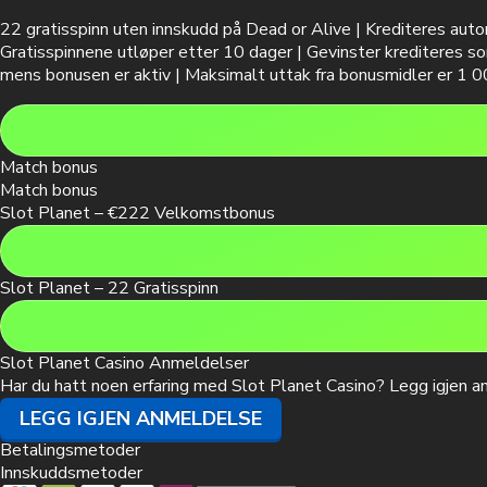
22 gratisspinn uten innskudd på Dead or Alive | Krediteres automa
Gratisspinnene utløper etter 10 dager | Gevinster krediteres s
mens bonusen er aktiv | Maksimalt uttak fra bonusmidler er 1 0
Match bonus
Match bonus
Slot Planet – €222 Velkomstbonus
Slot Planet – 22 Gratisspinn
Slot Planet Casino Anmeldelser
Har du hatt noen erfaring med Slot Planet Casino?
Legg igjen a
LEGG IGJEN ANMELDELSE
Betalingsmetoder
Innskuddsmetoder