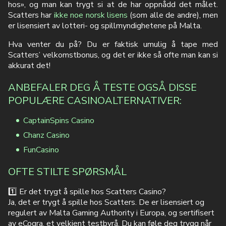
hos», og man kan trygt si at de har oppnådd det målet.
Scatters har
ikke noe norsk lisens
(som alle de andre), men
er lisensiert av lotteri- og spillmyndighetene på Malta.
Hva venter du på? Du er faktisk umulig å tape med
Scatters’ velkomstbonus, og det er ikke så ofte man kan si
akkurat det!
ANBEFALER DEG Å TESTE OGSÅ DISSE
POPULÆRE CASINOALTERNATIVER:
CaptainSpins Casino
Chanz Casino
FunCasino
OFTE STILTE SPØRSMÅL
1️⃣ Er det trygt å spille hos Scatters Casino?
Ja, det er trygt å spille hos Scatters. De er lisensiert og
regulert av Malta Gaming Authority i Europa, og sertifisert
av eCogra, et velkjent testbyrå. Du kan føle deg trygg når