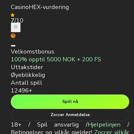
CasinoHEX-vurdering
7
/10
Velkomstbonus
100% opptil 5000 NOK + 200 FS
Uttakstider
Øyeblikkelig
Antall spill
12496+
Spill nå
Zoccer Anmeldelse
18+ / Spil ansvarlig /
Hjelpelinjen
/
Betingelser og vilkår gjelder!
Zoccer vilkår