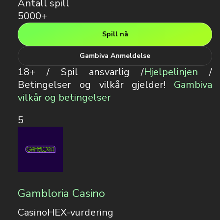
Antall spill
5000+
Spill nå
Gambiva Anmeldelse
18+ / Spil ansvarlig /
Hjelpelinjen
/
Betingelser og vilkår gjelder!
Gambiva
vilkår og betingelser
5
Gambloria Casino
CasinoHEX-vurdering