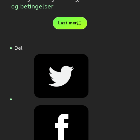
og betingelser
Last mer
Del