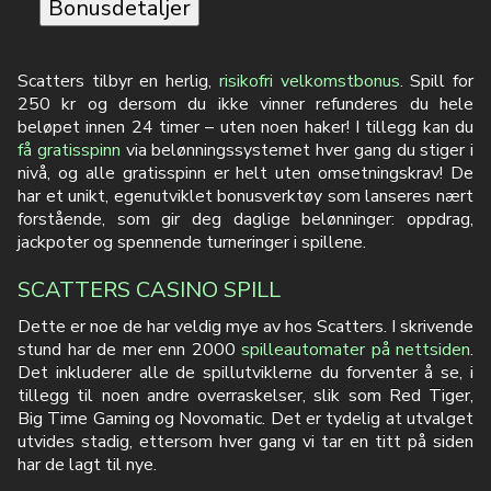
Bonusdetaljer
Scatters tilbyr en herlig,
risikofri velkomstbonus
. Spill for
250 kr og dersom du ikke vinner refunderes du hele
beløpet innen 24 timer – uten noen haker! I tillegg kan du
få gratisspinn
via belønningssystemet hver gang du stiger i
nivå, og alle gratisspinn er helt uten omsetningskrav! De
har et unikt, egenutviklet bonusverktøy som lanseres nært
forstående, som gir deg daglige belønninger: oppdrag,
jackpoter og spennende turneringer i spillene.
SCATTERS CASINO SPILL
Dette er noe de har veldig mye av hos Scatters. I skrivende
stund har de mer enn 2000
spilleautomater på nettsiden
.
Det inkluderer alle de spillutviklerne du forventer å se, i
tillegg til noen andre overraskelser, slik som Red Tiger,
Big Time Gaming og Novomatic. Det er tydelig at utvalget
utvides stadig, ettersom hver gang vi tar en titt på siden
har de lagt til nye.