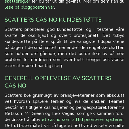
skatteregler
før du tar ut din gevinst. Mer om dem kan du
lese på bloggposten vår
.
SCATTERS CASINO KUNDESTØTTE
Scatters prioriterer god kundestøtte, og i testene våre
svarte de oss kjapt og svært profesjonelt. Det tilbys
kundestøtte på flere språk til de vanligste tidspunktene
på dagen. I de små nattetimer er det den engelske chatten
som holder det gående, men det burde ikke by på noe
problem for nordmenn som eventuelt trenger assistanse
etter at mørket har lagt seg.
GENERELL OPPLEVELSE AV SCATTERS
CASINO
Scatters ble grunnlagt av bransjeveteraner som absolutt
vet hvordan spillere tenker og hva de ønsker. Teamet
består at tidligere casinosjefer og pengespilldirektører fra
Betsson, Mr Green og Leo Vegas, som gikk sammen fordi
de ønsket å tilby
et casino som alltid prioriterer spilleren
.
Det uttalte målet var «å lage et nettsted vi selv vi spille