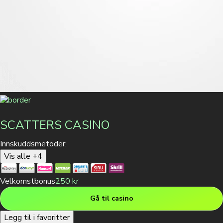
SCATTERS CASINO
Innskuddsmetoder:
Vis alle +4
Velkomstbonus
250 kr
Gå til casino
Legg til i favoritter