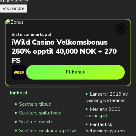
Kundeservice
Vis mindre
Siste sommerkupp!
iWild Casino Velkomsbonus
260% opptil 40,000 NOK + 270
FS
Få bonus
Innhold
Lansert i 2019 av
iGaming-veteraner
Scatters tilbud
Mer enn 2000
Scatters spillutvalg
casinospill
Scatters mobile
Fantastisk
Scatters innskudd og uttak
belønningssystem