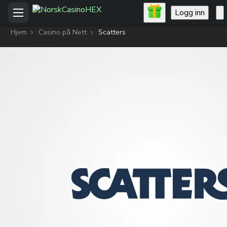
Logg inn
Hjem
Casino på Nett
Scatters