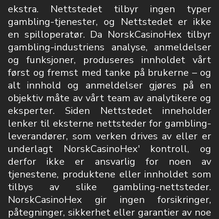
ekstra. Nettstedet tilbyr ingen typer
gambling-tjenester, og Nettstedet er ikke
en spilloperatør. Da NorskCasinoHex tilbyr
gambling-industriens analyse, anmeldelser
og funksjoner, produseres innholdet vårt
først og fremst med tanke på brukerne – og
alt innhold og anmeldelser gjøres på en
objektiv måte av vårt team av analytikere og
eksperter. Siden Nettstedet inneholder
lenker til eksterne nettsteder for gambling-
leverandører, som verken drives av eller er
underlagt NorskCasinoHex' kontroll, og
derfor ikke er ansvarlig for noen av
tjenestene, produktene eller innholdet som
tilbys av slike gambling-nettsteder.
NorskCasinoHex gir ingen forsikringer,
påtegninger, sikkerhet eller garantier av noe