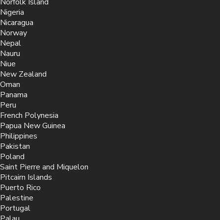
Norfolk Island
Nigeria
Nicaragua
Norway
Nepal
Nauru
Niue
New Zealand
Oman
Panama
Peru
French Polynesia
Papua New Guinea
Philippines
Pakistan
Poland
Saint Pierre and Miquelon
Pitcairn Islands
Puerto Rico
Palestine
Portugal
Palau