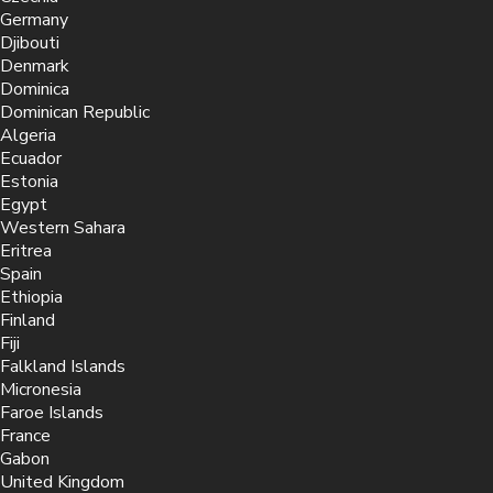
Germany
Djibouti
Denmark
Dominica
Dominican Republic
Algeria
Ecuador
Estonia
Egypt
Western Sahara
Eritrea
Spain
Ethiopia
Finland
Fiji
Falkland Islands
Micronesia
Faroe Islands
France
Gabon
United Kingdom