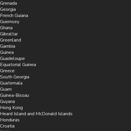
Grenada
Georgia
French Guiana
Guernsey
Ghana
Gibraltar
Greenland
Gambia
Guinea
Guadeloupe
Equatorial Guinea
Greece
South Georgia
Guatemala
Guam
Guinea-Bissau
Guyana
Hong Kong
Heard Island and McDonald Islands
Honduras
Croatia