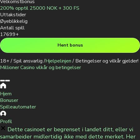
Velkomstbonus
200% opptil 25000 NOK + 300 FS
Uttakstider
Øyeblikkelig
Antall spill
17699+
Hent bonus
18+ / Spil ansvarlig /
Hjelpelinjen
/ Betingelser og vilkår gjelder!
Millioner Casino vilkår og betingelser
Hjem
Bonuser
Spilleautomater
Profil
Dette casinoet er begrenset i landet ditt, eller vi
samarbeider midlertidig ikke med dette merket. Her