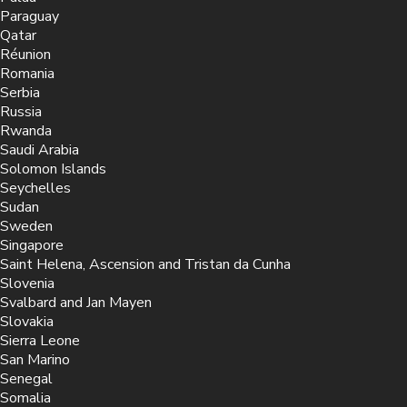
Paraguay
Qatar
Réunion
Romania
Serbia
Russia
Rwanda
Saudi Arabia
Solomon Islands
Seychelles
Sudan
Sweden
Singapore
Saint Helena, Ascension and Tristan da Cunha
Slovenia
Svalbard and Jan Mayen
Slovakia
Sierra Leone
San Marino
Senegal
Somalia