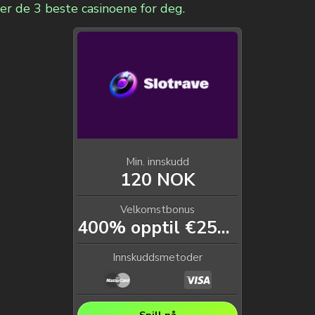
er de 3 beste casinoene for deg.
Min. innskudd
120 NOK
Velkomstbonus
400% opptil €2500 + 200 FS
Innskuddsmetoder