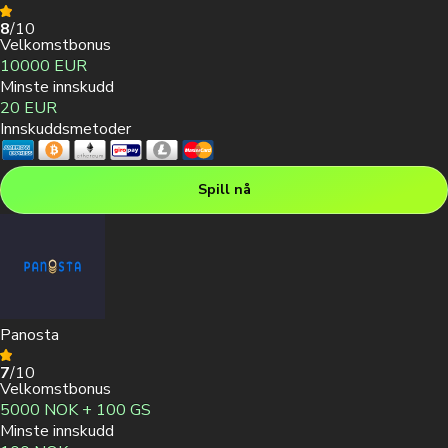
8
/10
Velkomstbonus
10000 EUR
Minste innskudd
20 EUR
Innskuddsmetoder
Spill nå
Min. innskudd
125 NOK
Velkomstbonus
200% opptil 10000 NOK + 100 FS
Panosta
Innskuddsmetoder
7
/10
Velkomstbonus
5000 NOK + 100 GS
Minste innskudd
Spill nå