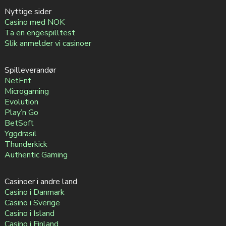
Nyttige sider
Casino med NOK
Ta en engespilltest
Slik anmelder vi casinoer
Spilleverandør
NetEnt
Microgaming
Evolution
Play’n Go
BetSoft
Yggdrasil
Thunderkick
Authentic Gaming
Casinoer i andre land
Casino i Danmark
Casino i Sverige
Casino i Island
Casino i Finland