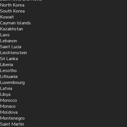
North Korea
South Korea
Kuwait
Cayman Islands
Kazakhstan
Laos
Lebanon
Saint Lucia
Liechtenstein
Sri Lanka
Liberia
Lesotho
Lithuania
Luxembourg
Latvia
Libya
Morocco
Monaco
Moldova
Montenegro
Saint Martin