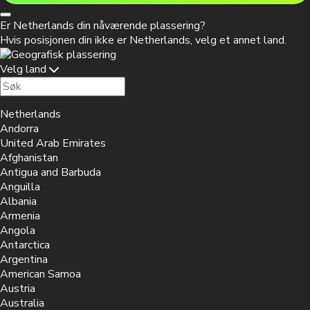
Er
Netherlands
din nåværende plassering?
Hvis posisjonen din ikke er
Netherlands
, velg et annet land.
Velg land
Netherlands
Andorra
United Arab Emirates
Afghanistan
Antigua and Barbuda
Anguilla
Albania
Armenia
Angola
Antarctica
Argentina
American Samoa
Austria
Australia