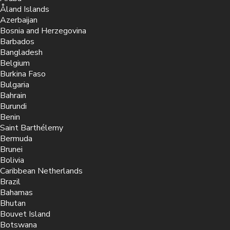
Åland Islands
Azerbaijan
Bosnia and Herzegovina
Barbados
Bangladesh
Belgium
Burkina Faso
Bulgaria
Bahrain
Burundi
Benin
Saint Barthélemy
Bermuda
Brunei
Bolivia
Caribbean Netherlands
Brazil
Bahamas
Bhutan
Bouvet Island
Botswana