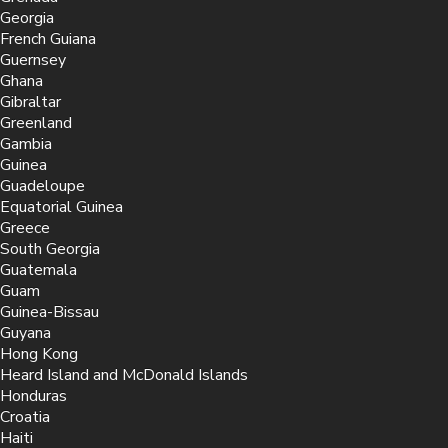
Georgia
French Guiana
Guernsey
Ghana
Gibraltar
Greenland
Gambia
Guinea
Guadeloupe
Equatorial Guinea
Greece
South Georgia
Guatemala
Guam
Guinea-Bissau
Guyana
Hong Kong
Heard Island and McDonald Islands
Honduras
Croatia
Haiti