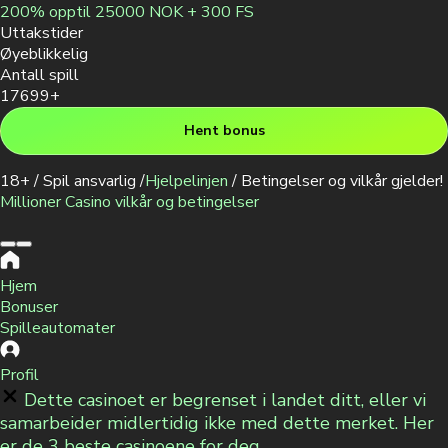
200% opptil 25000 NOK + 300 FS
Uttakstider
Øyeblikkelig
Antall spill
17699+
Hent bonus
18+ / Spil ansvarlig /
Hjelpelinjen
/ Betingelser og vilkår gjelder!
Millioner Casino vilkår og betingelser
Hjem
Bonuser
Spilleautomater
Profil
Dette casinoet er begrenset i landet ditt, eller vi
samarbeider midlertidig ikke med dette merket. Her
er de 3 beste casinoene for deg.