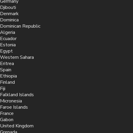
Germany
Djibouti
Denmark
Dominica
Dominican Republic
Algeria
Ecuador
Estonia
Egypt
Western Sahara
Eritrea
Spain
Ethiopia
Finland
Fiji
Falkland Islands
Micronesia
Faroe Islands
France
Gabon
United Kingdom
Grenada