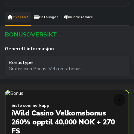
Oversikt
Betalinger
Kundeservice
BONUSOVERSIKT
Generell informasjon
Bonustype
Gratisspinn Bonus, Velkomstbonus
Siste sommerkupp!
iWild Casino Velkomsbonus
260% opptil 40,000 NOK + 270
FS