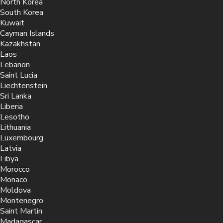
North Korea
South Korea
Kuwait
Cayman Islands
Kazakhstan
Laos
Lebanon
Saint Lucia
Liechtenstein
Sri Lanka
Liberia
Lesotho
Lithuania
Luxembourg
Latvia
Libya
Morocco
Monaco
Moldova
Montenegro
Saint Martin
Madagascar