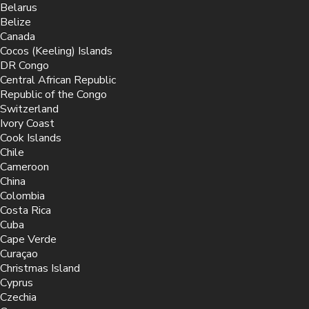
Belarus
Belize
Canada
Cocos (Keeling) Islands
DR Congo
Central African Republic
Republic of the Congo
Switzerland
Ivory Coast
Cook Islands
Chile
Cameroon
China
Colombia
Costa Rica
Cuba
Cape Verde
Curaçao
Christmas Island
Cyprus
Czechia