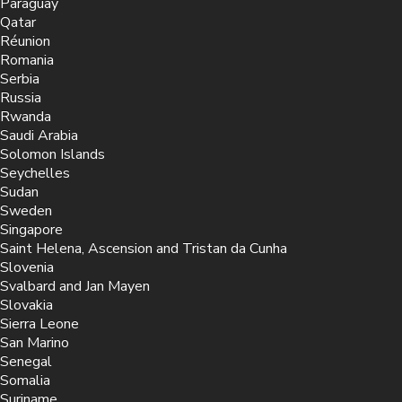
Paraguay
Qatar
Réunion
Romania
Serbia
Russia
Rwanda
Saudi Arabia
Solomon Islands
Seychelles
Sudan
Sweden
Singapore
Saint Helena, Ascension and Tristan da Cunha
Slovenia
Svalbard and Jan Mayen
Slovakia
Sierra Leone
San Marino
Senegal
Somalia
Suriname