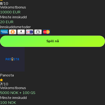
8
/10
Velkomstbonus
10000 EUR
Minste innskudd
20 EUR
Innskuddsmetoder
Spill nå
Min. innskudd
125 NOK
Velkomstbonus
200% opptil 10000 NOK + 100 FS
Panosta
Innskuddsmetoder
7
/10
Velkomstbonus
5000 NOK + 100 GS
Minste innskudd
Spill nå
100 NOK