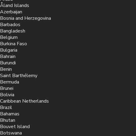
Åland Islands
Azerbaijan
Bosnia and Herzegovina
Barbados
Bangladesh
Belgium
Burkina Faso
Bulgaria
Bahrain
Burundi
Benin
Saint Barthélemy
Bermuda
Brunei
Bolivia
Caribbean Netherlands
Brazil
Bahamas
Bhutan
Bouvet Island
Botswana