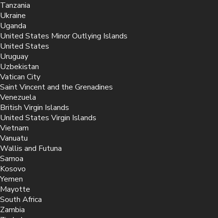
Tanzania
Ukraine
Uganda
United States Minor Outlying Islands
United States
Uruguay
Uzbekistan
Vatican City
Saint Vincent and the Grenadines
Venezuela
British Virgin Islands
United States Virgin Islands
Vietnam
Vanuatu
Wallis and Futuna
Samoa
Kosovo
Yemen
Mayotte
South Africa
Zambia