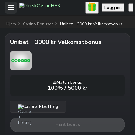
Logg inn
Hjem
Casino Bonuser
Unibet – 3000 kr Velkomstbonus
Unibet – 3000 kr Velkomstbonus
Match bonus
100% / 5000 kr
Casino + betting
Hent bonus