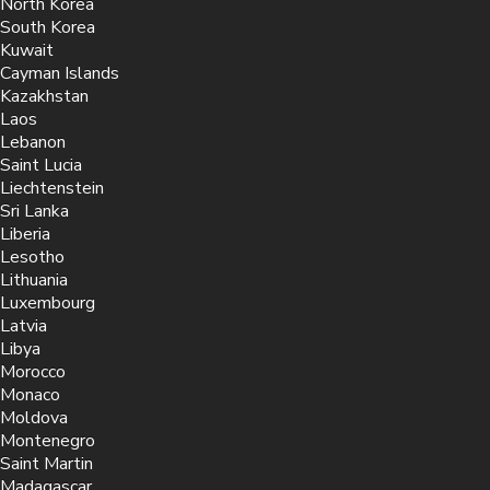
North Korea
South Korea
Kuwait
Cayman Islands
Kazakhstan
Laos
Lebanon
Saint Lucia
Liechtenstein
Sri Lanka
Liberia
Lesotho
Lithuania
Luxembourg
Latvia
Libya
Morocco
Monaco
Moldova
Montenegro
Saint Martin
Madagascar