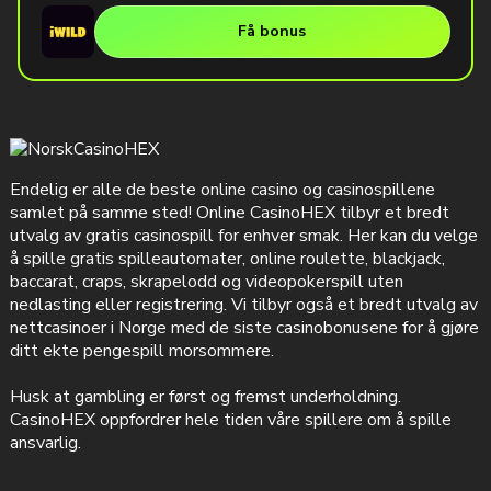
Få bonus
Endelig er alle de beste online casino og casinospillene
samlet på samme sted! Online CasinoHEX tilbyr et bredt
utvalg av gratis casinospill for enhver smak. Her kan du velge
å spille gratis spilleautomater, online roulette, blackjack,
baccarat, craps, skrapelodd og videopokerspill uten
nedlasting eller registrering. Vi tilbyr også et bredt utvalg av
nettcasinoer i Norge med de siste casinobonusene for å gjøre
ditt ekte pengespill morsommere.
Husk at gambling er først og fremst underholdning.
CasinoHEX oppfordrer hele tiden våre spillere om å spille
ansvarlig.