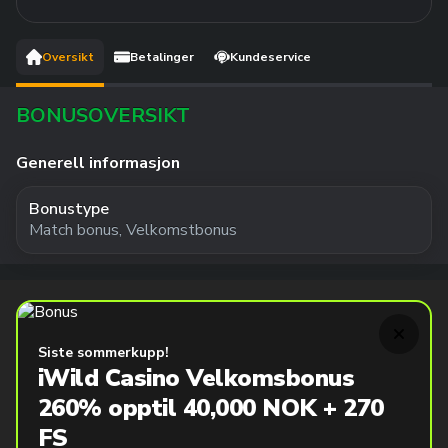
Oversikt
Betalinger
Kundeservice
BONUSOVERSIKT
Generell informasjon
Bonustype
Match bonus, Velkomstbonus
Siste sommerkupp!
iWild Casino Velkomsbonus
260% opptil 40,000 NOK + 270
FS