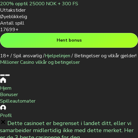
200% opptil 25000 NOK + 300 FS
Uttakstider
Øyeblikkelig
Antall spill
17699+
Hent bonus
18+ / Spil ansvarlig /
Hjelpelinjen
/ Betingelser og vilkår gjelder!
Millioner Casino vilkår og betingelser
Hjem
Bonuser
Spilleautomater
Profil
Dette casinoet er begrenset i landet ditt, eller vi
samarbeider midlertidig ikke med dette merket. Her
er de 3 beste casinoene for deg.