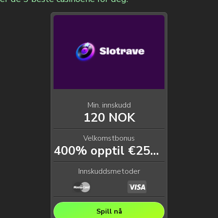
Min. innskudd
120 NOK
Velkomstbonus
400% opptil €2500 + 200 FS
Innskuddsmetoder
Spill nå