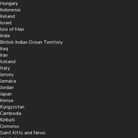
Hungary
Indonesia
Ireland
Israel
Isle of Man
India
British Indian Ocean Territory
Iraq
Iran
Iceland
Italy
Jersey
Jamaica
Jordan
Japan
Kenya
Kyrgyzstan
Cambodia
Kiribati
Comoros
Saint Kitts and Nevis