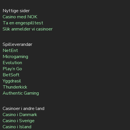
Nyttige sider
Casino med NOK
Ta en engespilltest
Slik anmelder vi casinoer
Spilleverandør
NetEnt
Microgaming
Evolution
Play’n Go
BetSoft
Yggdrasil
Thunderkick
Authentic Gaming
Casinoer i andre land
Casino i Danmark
Casino i Sverige
Casino i Island