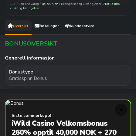
18+ / Spil ansvarlig /
Hjelpelinjen
/ Betingelser og vilkår gjelder!
7BitCasino
vilkår og betingelser
Oversikt
Betalinger
Kundeservice
BONUSOVERSIKT
Generell informasjon
Bonustype
Gratisspinn Bonus
Siste sommerkupp!
iWild Casino Velkomsbonus
260% opptil 40,000 NOK + 270