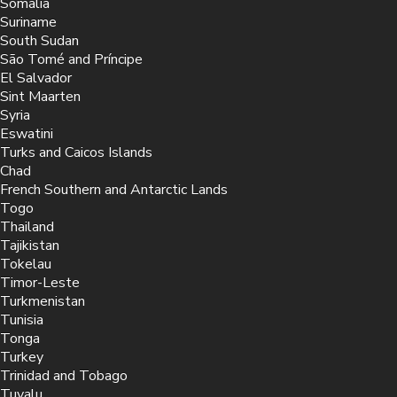
Somalia
Suriname
South Sudan
São Tomé and Príncipe
El Salvador
Sint Maarten
Syria
Eswatini
Turks and Caicos Islands
Chad
French Southern and Antarctic Lands
Togo
Thailand
Tajikistan
Tokelau
Timor-Leste
Turkmenistan
Tunisia
Tonga
Turkey
Trinidad and Tobago
Tuvalu