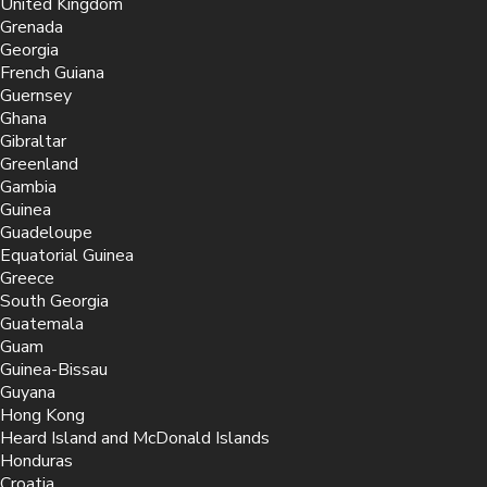
United Kingdom
Grenada
Georgia
French Guiana
Guernsey
Ghana
Gibraltar
Greenland
Gambia
Guinea
Guadeloupe
Equatorial Guinea
Greece
South Georgia
Guatemala
Guam
Guinea-Bissau
Guyana
Hong Kong
Heard Island and McDonald Islands
Honduras
Croatia