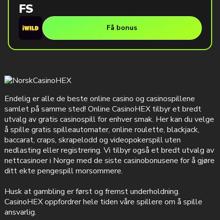
FS
Få bonus
Endelig er alle de beste online casino og casinospillene
samlet på samme sted! Online CasinoHEX tilbyr et bredt
utvalg av gratis casinospill for enhver smak. Her kan du velge
å spille gratis spilleautomater, online roulette, blackjack,
baccarat, craps, skrapelodd og videopokerspill uten
nedlasting eller registrering. Vi tilbyr også et bredt utvalg av
nettcasinoer i Norge med de siste casinobonusene for å gjøre
ditt ekte pengespill morsommere.
Husk at gambling er først og fremst underholdning.
CasinoHEX oppfordrer hele tiden våre spillere om å spille
ansvarlig.