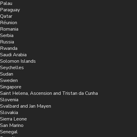
Palau
Paraguay
Qatar
Réunion
Romania
Serbia
Russia
Rwanda
Saudi Arabia
Solomon Islands
Seychelles
Sudan
Sweden
Singapore
Saint Helena, Ascension and Tristan da Cunha
Slovenia
Svalbard and Jan Mayen
Slovakia
Sierra Leone
San Marino
Senegal