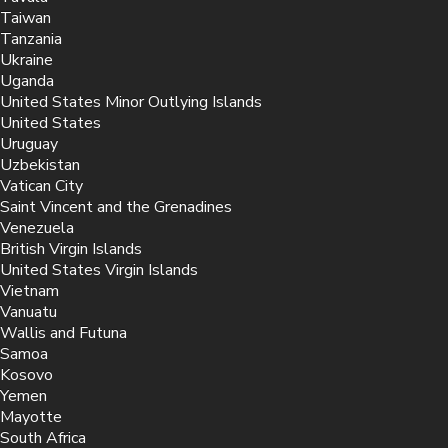
Taiwan
Tanzania
Ukraine
Uganda
United States Minor Outlying Islands
United States
Uruguay
Uzbekistan
Vatican City
Saint Vincent and the Grenadines
Venezuela
British Virgin Islands
United States Virgin Islands
Vietnam
Vanuatu
Wallis and Futuna
Samoa
Kosovo
Yemen
Mayotte
South Africa