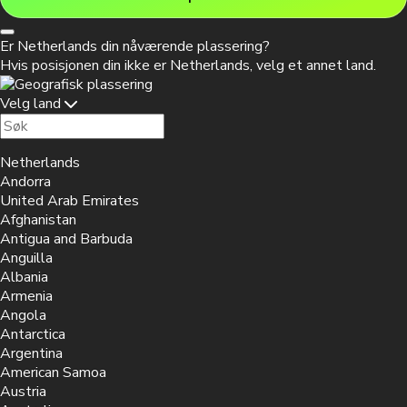
Er
Netherlands
din nåværende plassering?
Hvis posisjonen din ikke er
Netherlands
, velg et annet land.
Velg land
Netherlands
Andorra
United Arab Emirates
Afghanistan
Antigua and Barbuda
Anguilla
Albania
Armenia
Angola
Antarctica
Argentina
American Samoa
Austria