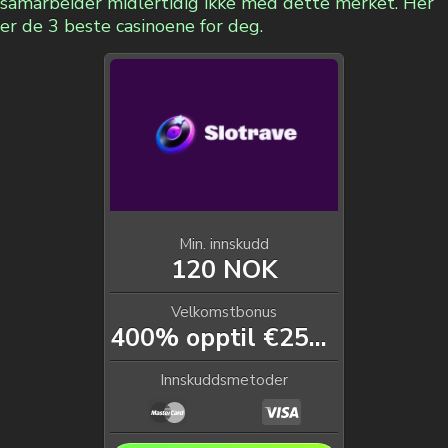
samarbeider midlertidig ikke med dette merket. Her
er de 3 beste casinoene for deg.
Min. innskudd
120 NOK
Velkomstbonus
400% opptil €2500 + 200 FS
Innskuddsmetoder