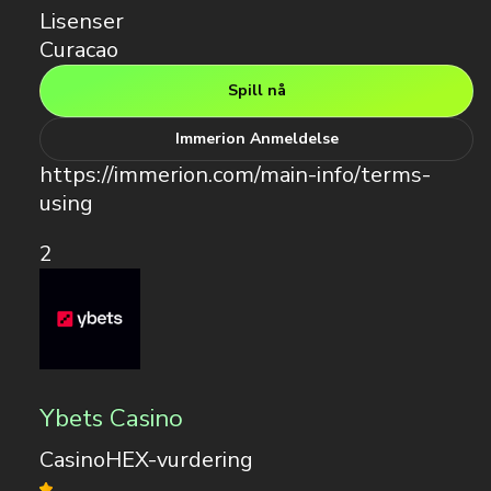
Lisenser
Curacao
Spill nå
Immerion Anmeldelse
https://immerion.com/main-info/terms-
using
2
Ybets Casino
CasinoHEX-vurdering