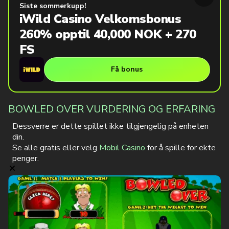
Siste sommerkupp!
iWild Casino Velkomsbonus
260% opptil 40,000 NOK + 270
FS
Få bonus
BOWLED OVER VURDERING OG ERFARING
Dessverre er dette spillet ikke tilgjengelig på enheten
din.
Se alle gratis
eller velg
Mobil Casino
for å spille for ekte
penger.