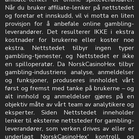
Når du bruker affiliate-lenker på nettstedet
og foretar et innskudd, vil vi motta en liten
provisjon for å anbefale online gambling-
leverandører. Det resulterer IKKE i ekstra
kostnader for brukerne eller koster noe
ekstra. Nettstedet tilbyr ingen typer
gambling-tjenester, og Nettstedet er ikke
en spilloperatør. Da NorskCasinoHex tilbyr
gambling-industriens analyse, anmeldelser
og funksjoner, produseres innholdet vårt
først og fremst med tanke på brukerne – og
alt innhold og anmeldelser gjøres på en
objektiv måte av vårt team av analytikere og
eksperter. Siden Nettstedet inneholder
lenker til eksterne nettsteder for gambling-
leverandører, som verken drives av eller er
underlagt NorskCasinoHex' kontroll, og