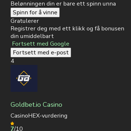
Belønningen din er bare ett spinn unna
Spinn for å vinne
Gratulerer
Registrer deg med ett klikk og få bonusen
din umiddelbart
Fortsett med Google
Fortsett med e-post
4
Goldbet.io Casino
CasinoHEX-vurdering
7
/10