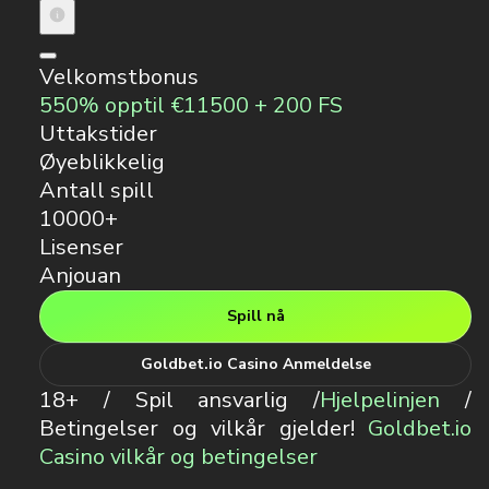
Velkomstbonus
550% opptil €11500 + 200 FS
Uttakstider
Øyeblikkelig
Antall spill
10000+
Lisenser
Anjouan
Spill nå
Goldbet.io Casino Anmeldelse
18+ / Spil ansvarlig /
Hjelpelinjen
/
Betingelser og vilkår gjelder!
Goldbet.io
Casino vilkår og betingelser