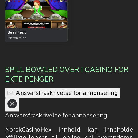
Beer Fest
Microgaming
SPILL BOWLED OVER I CASINO FOR
EKTE PENGER
Ansvarsfraskrivelse for annonsering
Ansvarsfraskrivelse for annonsering
NorskCasinoHex innhold kan inneholde
affiliate-lenker til online spilleverandører.