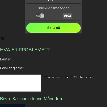
Innskuddsmetoder
Spill nå
HVA ER PROBLEMET?
Laster ...
Forklar gjerne:
Text area has a limit of 200 characters.
Min. innskudd
240 NOK
Beste Kasinoer denne Måneden
Velkomstbonus
100% opptil 24,000 NOK + 300 Gratisspinn