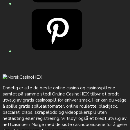
Endelig er alle de beste online casino og casinospillene
samlet på samme sted! Online CasinoHEX tilbyr et bredt
utvalg av gratis casinospill for enhver smak. Her kan du velge
å spille gratis spilleautomater, online roulette, blackjack,
baccarat, craps, skrapelodd og videopokerspill uten
nedlasting eller registrering. Vi tilbyr også et bredt utvalg av
nettcasinoer i Norge med de siste casinobonusene for å gjøre