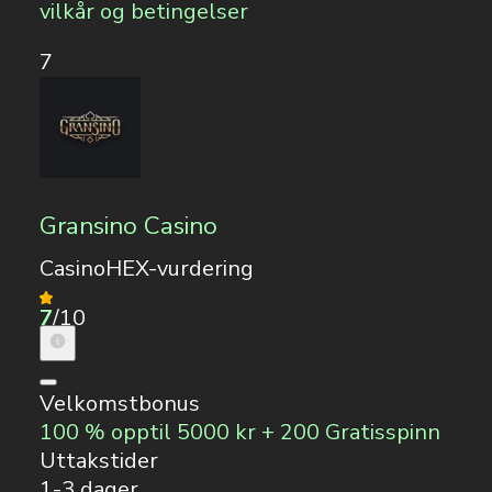
vilkår og betingelser
7
Gransino Casino
CasinoHEX-vurdering
7
/10
Velkomstbonus
100 % opptil 5000 kr + 200 Gratisspinn
Uttakstider
1-3 dager