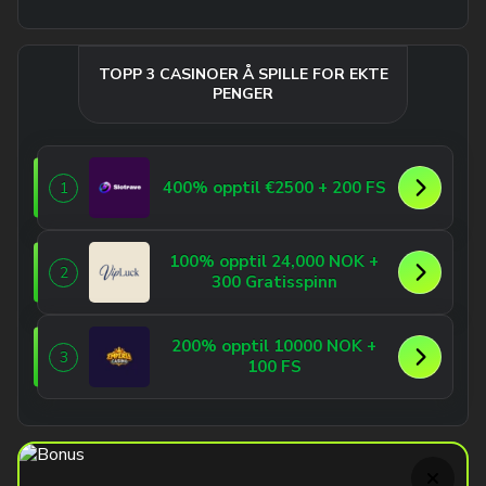
TOPP 3 CASINOER Å SPILLE FOR EKTE
PENGER
400% opptil €2500 + 200 FS
1
100% opptil 24,000 NOK +
2
300 Gratisspinn
200% opptil 10000 NOK +
3
100 FS