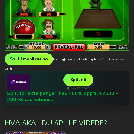
Spill i mobilcasino
Ikke tilgjengelig på mobil
Jeg bekrefter at jeg er over
18 år.
Spill nå
Sikker lenke
Spill for ekte penger med 400% opptil €2500 +
200 FS casinobonus!
HVA SKAL DU SPILLE VIDERE?