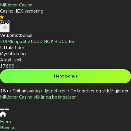
Millioner Casino
CasinoHEX-vurdering
7
/10
Velkomstbonus
200% opptil 25000 NOK + 300 FS
Uttakstider
Øyeblikkelig
Antall spill
17699+
Hent bonus
18+ / Spil ansvarlig /
Hjelpelinjen
/ Betingelser og vilkår gjelder!
Millioner Casino vilkår og betingelser
Hjem
Bonuser