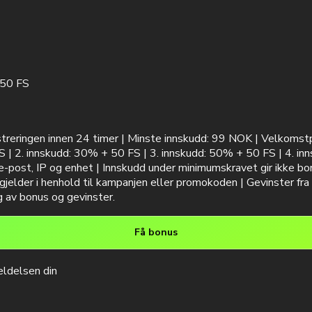
250 FS
registreringen innen 24 timer | Minste innskudd: 99 NOK | Velk
 | 2. innskudd: 30% + 50 FS | 3. innskudd: 50% + 50 FS | 4. in
e-post, IP og enhet | Innskudd under minimumskravet gir ikke b
gjelder i henhold til kampanjen eller promokoden | Gevinster fr
g av bonus og gevinster.
Få bonus
eldelsen din