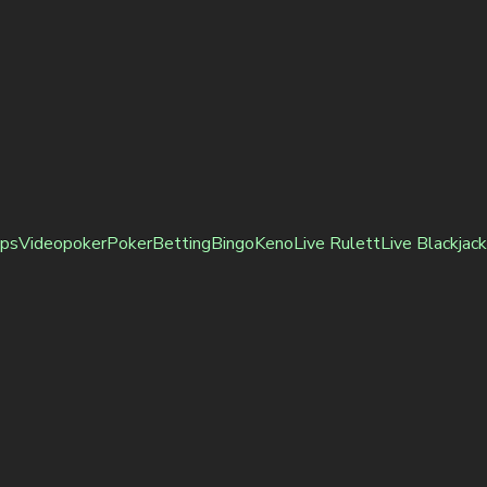
aps
Videopoker
Poker
Betting
Bingo
Keno
Live Rulett
Live Blackjack