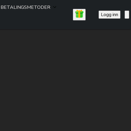
BETALINGSMETODER
Logg inn