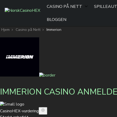
CASINO PÅ NETT
SPILLEAU
BLOGGEN
Hjem
Casino på Nett
Immerion
IMMERION CASINO ANMELDE
CasinoHEX-vurdering