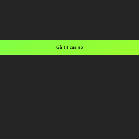
Gå til casino