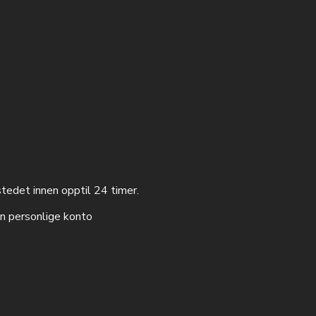
stedet innen opptil 24 timer.
in personlige konto