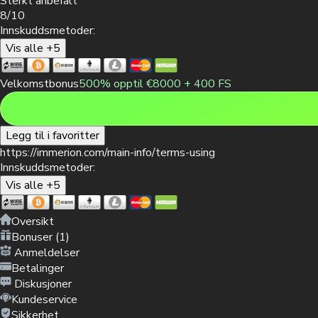
Sterkt anbefalt
8
/10
Innskuddsmetoder:
Vis alle +5
Velkomstbonus
500% opptil €8000 + 400 FS
Legg til i favoritter
https://immerion.com/main-info/terms-using
Innskuddsmetoder:
Vis alle +5
Oversikt
Bonuser (1)
Anmeldelser
Betalinger
Diskusjoner
Kundeservice
Sikkerhet