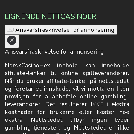
LIGNENDE NETTCASINOER
Ansvarsfraskrivelse for annonsering
Ansvarsfraskrivelse for annonsering
NorskCasinoHex innhold kan inneholde
affiliate-lenker til online spilleverandører.
Når du bruker affiliate-lenker på nettstedet
og foretar et innskudd, vil vi motta en liten
provisjon for å anbefale online gambling-
leverandører. Det resulterer IKKE i ekstra
kostnader for brukerne eller koster noe
ekstra. Nettstedet tilbyr ingen typer
gambling-tjenester, og Nettstedet er ikke