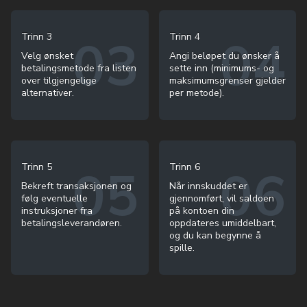
Trinn 3
Trinn 4
Velg ønsket
Angi beløpet du ønsker å
betalingsmetode fra listen
sette inn (minimums- og
over tilgjengelige
maksimumsgrenser gjelder
alternativer.
per metode).
Trinn 5
Trinn 6
Bekreft transaksjonen og
Når innskuddet er
følg eventuelle
gjennomført, vil saldoen
instruksjoner fra
på kontoen din
betalingsleverandøren.
oppdateres umiddelbart,
og du kan begynne å
spille.