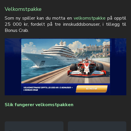
Velkomstpakke
Som ny spiller kan du motta en
velkomstpakke
på opptil
25 000 kr, fordelt på tre innskuddsbonuser, i tillegg til
Bonus Crab.
Slik fungerer velkomstpakken