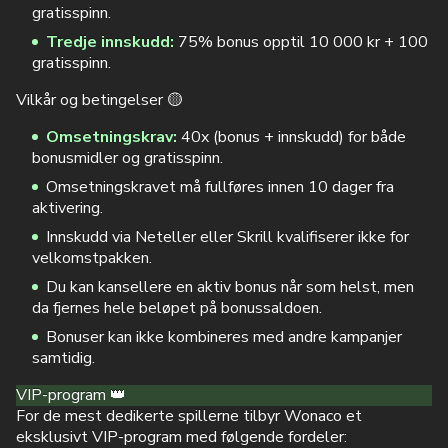
gratisspinn.
Tredje innskudd:
75% bonus opptil 10 000 kr + 100
gratisspinn.
Vilkår og betingelser 🟡
Omsetningskrav:
40x (bonus + innskudd) for både
bonusmidler og gratisspinn.
Omsetningskravet må fullføres innen 10 dager fra
aktivering.
Innskudd via Neteller eller Skrill kvalifiserer ikke for
velkomstpakken.
Du kan kansellere en aktiv bonus når som helst, men
da fjernes hele beløpet på bonussaldoen.
Bonuser kan ikke kombineres med andre kampanjer
samtidig.
VIP-program 👑
For de mest dedikerte spillerne tilbyr Wonaco et
eksklusivt VIP-program med følgende fordeler: