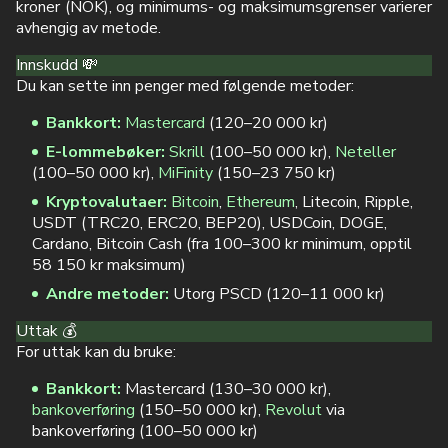
kroner (NOK), og minimums- og maksimumsgrenser varierer
avhengig av metode.
Innskudd 💸
Du kan sette inn penger med følgende metoder:
Bankkort:
Mastercard
(120–20 000 kr)
E-lommebøker:
Skrill
(100–50 000 kr),
Neteller
(100–50 000 kr),
MiFinity
(150–23 750 kr)
Kryptovalutaer:
Bitcoin
,
Ethereum
, Litecoin, Ripple,
USDT (TRC20, ERC20, BEP20), USDCoin, DOGE,
Cardano, Bitcoin Cash (fra 100–300 kr minimum, opptil
58 150 kr maksimum)
Andre metoder:
Utorg PSCD (120–11 000 kr)
Uttak 💰
For uttak kan du bruke:
Bankkort:
Mastercard (130–30 000 kr),
bankoverføring
(150–50 000 kr),
Revolut
via
bankoverføring (100–50 000 kr)