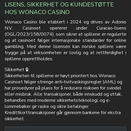
LISENS, SIKKERHET OG KUNDESTØTTE
HOS WONACO CASINO
Wonaco Casino ble etablert i 2024 og drives av Adonio
N.V.. Casinoet opererer under Curacao-lisens
(OGL/2023/158/0074), som sikrer at spillene er regulerte
og at casinoet følger internasjonale standarder for online
gambling. Med denne lisensen kan norske spillere være
trygge på at virksomheten er lovlig og at rettferdighet i
spillene opprettholdes.
Sikkerhet 🔒
Sikkerheten til spillerne er høyt prioritert hos Wonaco.
Casinoet følger strenge anti-hvitvaskingsregler (AML) og
har prosedyrer på plass for å redusere risikoen for svindel
eller misbruk. Alle transaksjoner, både innskudd og uttak,
behandles med moderne sikkerhetsteknologi, og e-
lommebøker gir raske og sikre betalinger.
Kredittkorttransaksjoner går gjennom bankene for ekstra
sikkerhet.