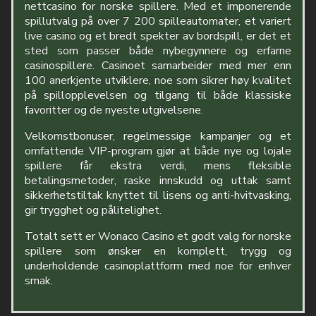
nettcasino for norske spillere. Med et imponerende
spillutvalg på over 7 200 spilleautomater, et variert
live casino og et bredt spekter av bordspill, er det et
sted som passer både nybegynnere og erfarne
casinospillere. Casinoet samarbeider med mer enn
100 anerkjente utviklere, noe som sikrer høy kvalitet
på spillopplevelsen og tilgang til både klassiske
favoritter og de nyeste utgivelsene.
Velkomstbonuser, regelmessige kampanjer og et
omfattende VIP-program gjør at både nye og lojale
spillere får ekstra verdi, mens fleksible
betalingsmetoder, raske innskudd og uttak samt
sikkerhetstiltak knyttet til lisens og anti-hvitvasking,
gir trygghet og pålitelighet.
Totalt sett er Wonaco Casino et godt valg for norske
spillere som ønsker en komplett, trygg og
underholdende casinoplattform med noe for enhver
smak.