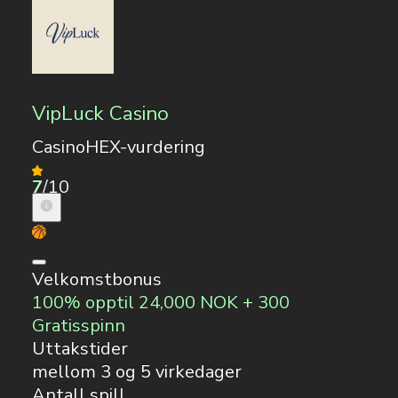
VipLuck Casino
CasinoHEX-vurdering
7
/10
Velkomstbonus
100% opptil 24,000 NOK + 300
Gratisspinn
Uttakstider
mellom 3 og 5 virkedager
Antall spill