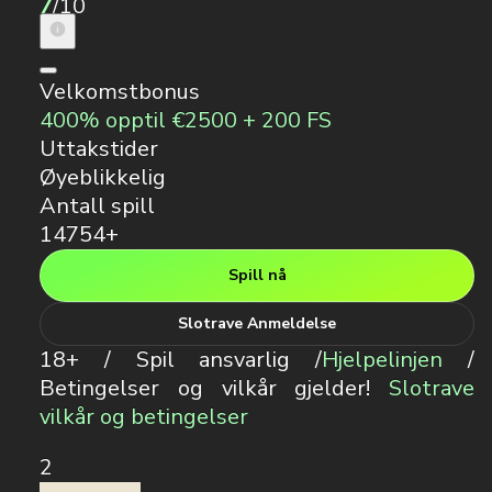
7
/10
Velkomstbonus
400% opptil €2500 + 200 FS
Uttakstider
Øyeblikkelig
Antall spill
14754+
Spill nå
Slotrave Anmeldelse
18+ / Spil ansvarlig /
Hjelpelinjen
/
Betingelser og vilkår gjelder!
Slotrave
vilkår og betingelser
2