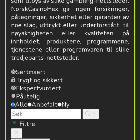
som tilbys av slike gambling-nettsteder.
NorskCasinoHex gir ingen forsikringer,
påtegninger, sikkerhet eller garantier av
noe slag, uttrykt eller underforstått, til
nøyaktigheten eller kvaliteten på
innholdet, produktene, programmene,
tjenestene eller programvaren til slike
tredjeparts-nettsteder.
Sertifisert
Trygt og sikkert
Ekspertvurdert
Pålitelig
Alle
Anbefalt
Ny
Filtre