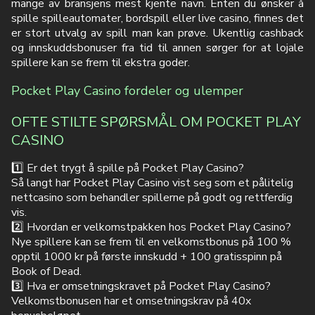
mange av bransjens mest kjente navn. Enten du ønsker å
spille spilleautomater, bordspill eller live casino, finnes det
er stort utvalg av spill man kan prøve. Ukentlig cashback
og innskuddsbonuser fra tid til annen sørger for at lojale
spillere kan se frem til ekstra goder.
Pocket Play Casino fordeler og ulemper
OFTE STILTE SPØRSMÅL OM POCKET PLAY
CASINO
1️⃣ Er det trygt å spille på Pocket Play Casino?
Så langt har Pocket Play Casino vist seg som et pålitelig
nettcasino som behandler spillerne på godt og rettferdig
vis.
2️⃣ Hvordan er velkomstpakken hos Pocket Play Casino?
Nye spillere kan se frem til en velkomstbonus på 100 %
opptil 1000 kr på første innskudd + 100 gratisspinn på
Book of Dead.
3️⃣ Hva er omsetningskravet på Pocket Play Casino?
Velkomstbonusen har et omsetningskrav på 40x