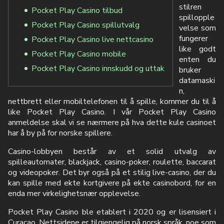
stilren
Pocket Play Casino tilbud
spillopple
Pocket Play Casino spillutvalg
velse som
fungerer
Pocket Play Casino live nettcasino
like godt
Pocket Play Casino mobile
enten du
Pocket Play Casino innskudd og uttak
bruker
datamaski
n,
nettbrett eller mobiltelefonen til å spille, kommer du til å
like Pocket Play Casino. I vår Pocket Play Casino
anmeldelse skal vi se nærmere på hva dette kule casinoet
har å by på for norske spillere.
Casino-lobbyen består av et solid utvalg av
spilleautomater, blackjack, casino-poker, roulette, baccarat
og videopoker. Det byr også på et stilig live-casino, der du
kan spille med ekte kortgivere på ekte casinobord, for en
enda mer virkelighetsnær opplevelse.
Pocket Play Casino ble etablert i 2020 og er lisensiert i
Curacao. Nettsidene er tilgjengelig på norsk språk, noe som