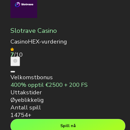
Slotrave Casino
CasinoHEX-vurdering
7
/10
Velkomstbonus
400% opptil €2500 + 200 FS
Uttakstider
Øyeblikkelig
Antall spill
14754+
Spill nå