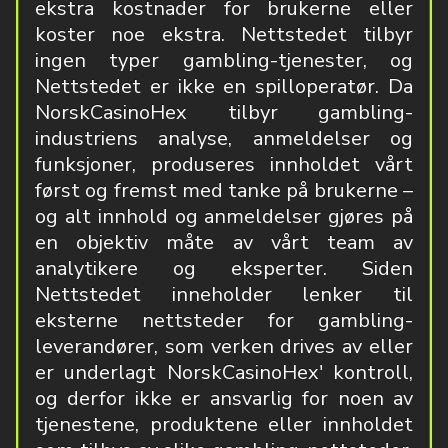
ekstra kostnader for brukerne eller
koster noe ekstra. Nettstedet tilbyr
ingen typer gambling-tjenester, og
Nettstedet er ikke en spilloperatør. Da
NorskCasinoHex tilbyr gambling-
industriens analyse, anmeldelser og
funksjoner, produseres innholdet vårt
først og fremst med tanke på brukerne –
og alt innhold og anmeldelser gjøres på
en objektiv måte av vårt team av
analytikere og eksperter. Siden
Nettstedet inneholder lenker til
eksterne nettsteder for gambling-
leverandører, som verken drives av eller
er underlagt NorskCasinoHex' kontroll,
og derfor ikke er ansvarlig for noen av
tjenestene, produktene eller innholdet