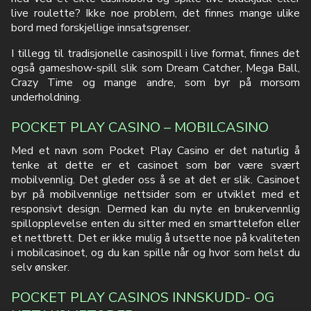
live roulette? Ikke noe problem, det finnes mange ulike
bord med forskjellige innsatsgrenser.
I tillegg til tradisjonelle casinospill i live format, finnes det
også gameshow-spill slik som Dream Catcher, Mega Ball,
Crazy Time og mange andre, som byr på morsom
underholdning.
POCKET PLAY CASINO – MOBILCASINO
Med et navn som Pocket Play Casino er det naturlig å
tenke at dette er et casinoet som bør være svært
mobilvennlig. Det gleder oss å se at det er slik. Casinoet
byr på mobilvennlige nettsider som er utviklet med et
responsivt design. Dermed kan du nyte en brukervennlig
spillopplevelse enten du sitter med en smarttelefon eller
et nettbrett. Det er ikke mulig å utsette noe på kvaliteten
i mobilcasinoet, og du kan spille når og hvor som helst du
selv ønsker.
POCKET PLAY CASINOS INNSKUDD- OG