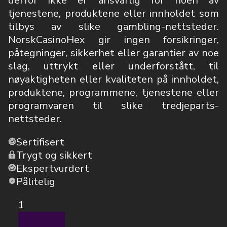
derfor ikke er ansvarlig for noen av
tjenestene, produktene eller innholdet som
tilbys av slike gambling-nettsteder.
NorskCasinoHex gir ingen forsikringer,
påtegninger, sikkerhet eller garantier av noe
slag, uttrykt eller underforstått, til
nøyaktigheten eller kvaliteten på innholdet,
produktene, programmene, tjenestene eller
programvaren til slike tredjeparts-
nettsteder.
Sertifisert
Trygt og sikkert
Ekspertvurdert
Pålitelig
1