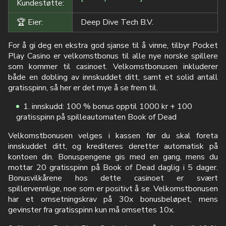
Kundestøtte:
🏆 Eier:
Deep Dive Tech B.V.
For å gi deg en ekstra god sjanse til å vinne, tilbyr Pocket
Play Casino er velkomstbonus til alle nye norske spillere
som kommer til casinoet. Velkomstbonusen inkluderer
både en dobling av innskuddet ditt, samt et solid antall
gratisspinn, så her er det mye å se frem til.
1. innskudd: 100 % bonus opptil 1000 kr + 100
gratisspinn på spilleautomaten Book of Dead
Velkomstbonusen velges i kassen før du skal foreta
innskuddet ditt, og krediteres deretter automatisk på
kontoen din. Bonuspengene gis med en gang, mens du
mottar 20 gratisspinn på Book of Dead daglig i 5 dager.
Bonusvilkårene hos dette casinoet er svært
spillervennlige, noe som er positivt å se. Velkomstbonusen
har et omsetningskrav på 30x bonusbeløpet, mens
gevinster fra gratisspinn kun må omsettes 10x.