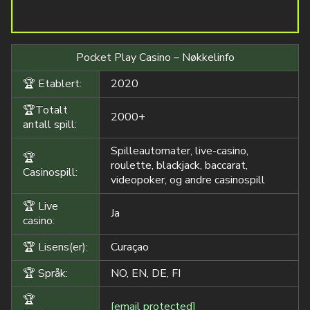
Pocket Play Casino – Nøkkelinfo
🏆 Etablert:
2020
🏆Totalt
2000+
antall spill:
Spilleautomater, live-casino,
🏆
roulette, blackjack, baccarat,
Casinospill:
videopoker, og andre casinospill
🏆 Live
Ja
casino:
🏆 Lisens(er):
Curaçao
🏆 Språk:
NO, EN, DE, FI
🏆
[email protected]