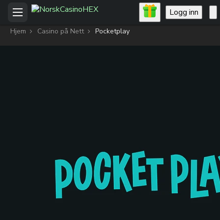
Logg inn
Hjem
Casino på Nett
Pocketplay