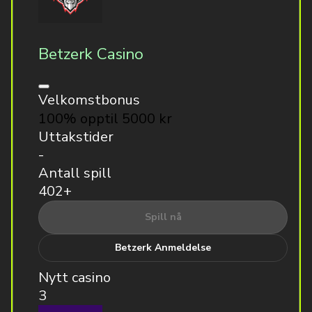
Betzerk Casino
Velkomstbonus
100% opptil 5000 kr
Uttakstider
-
Antall spill
402+
Spill nå
Betzerk Anmeldelse
Nytt casino
3