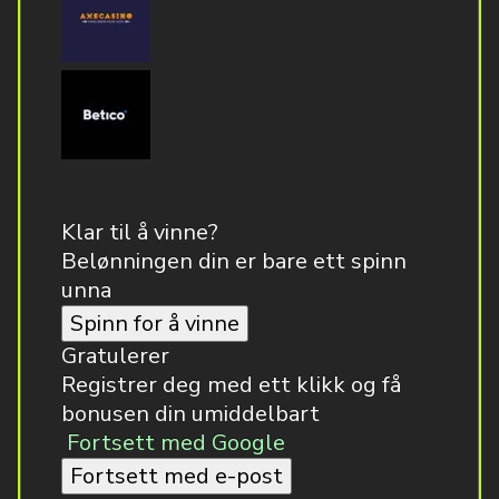
Klar til å vinne?
Belønningen din er bare ett spinn
unna
Spinn for å vinne
Gratulerer
Registrer deg med ett klikk og få
bonusen din umiddelbart
Fortsett med Google
Fortsett med e-post