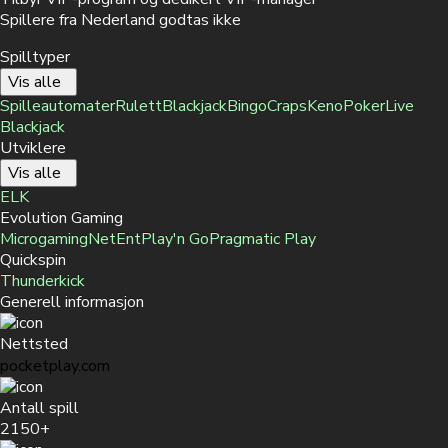
Spillere fra Nederland godtas ikke
Spilltyper
Vis alle
Spilleautomater
Rulett
Blackjack
Bingo
Craps
Keno
Poker
Live
Blackjack
Utviklere
Vis alle
ELK
Evolution Gaming
Microgaming
NetEnt
Play'n Go
Pragmatic Play
Quickspin
Thunderkick
Generell informasjon
Nettsted
pocketplay.com
Antall spill
2150+