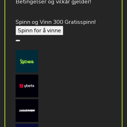
Betingelser og vilkår gjelder!
Spinn og Vinn 300 Gratisspinn!
Spinn for å vinne