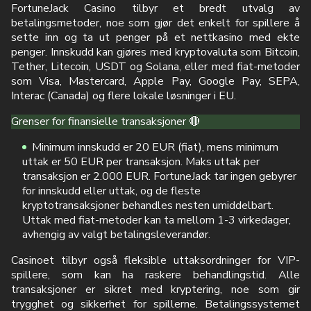
FortuneJack Casino tilbyr et bredt utvalg av
betalingsmetoder, noe som gjør det enkelt for spillere å
sette inn og ta ut penger på et nettkasino med ekte
penger. Innskudd kan gjøres med kryptovaluta som Bitcoin,
Tether, Litecoin, USDT og Solana, eller med fiat-metoder
som Visa, Mastercard, Apple Pay, Google Pay, SEPA,
Interac (Canada) og flere lokale løsninger i EU.
Grenser for finansielle transaksjoner 🔴
Minimum innskudd er 20 EUR (fiat), mens minimum
uttak er 50 EUR per transaksjon. Maks uttak per
transaksjon er 2.000 EUR. FortuneJack tar ingen gebyrer
for innskudd eller uttak, og de fleste
kryptotransaksjoner behandles nesten umiddelbart.
Uttak med fiat-metoder kan ta mellom 1-3 virkedager,
avhengig av valgt betalingsleverandør.
Casinoet tilbyr også fleksible uttaksordninger for VIP-
spillere, som kan ha raskere behandlingstid. Alle
transaksjoner er sikret med kryptering, noe som gir
trygghet og sikkerhet for spillerne. Betalingssystemet