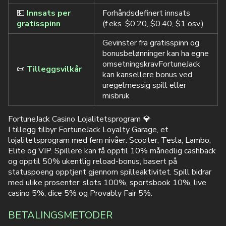
💵
Innsats per
Forhåndsdefinert innsats
gratisspinn
(f.eks. $0.20, $0.40, $1 osv.)
Gevinster fra gratisspinn og
bonusbelønninger kan ha egne
omsetningskravFortuneJack
📜
Tilleggsvilkår
kan kansellere bonus ved
uregelmessig spill eller
misbruk
FortuneJack Casino Lojalitetsprogram 💎
I tillegg tilbyr FortuneJack Loyalty Garage, et
lojalitetsprogram med fem nivåer: Scooter, Tesla, Lambo,
Elite og VIP. Spillere kan få opptil 10% månedlig cashback
og opptil 50% ukentlig reload-bonus, basert på
statuspoeng opptjent gjennom spilleaktivitet. Spill bidrar
med ulike prosenter: slots 100%, sportsbook 10%, live
casino 5%, dice 5% og Provably Fair 5%.
BETALINGSMETODER