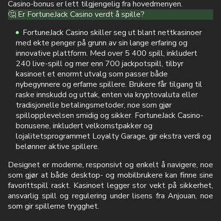
Casino-bonus er lett tilgjengelig fra hovedmenyen.
🤔 Er FortuneJack Casino verdt å spille?
FortuneJack Casino skiller seg ut blant nettkasinoer
med ekte penger på grunn av sin lange erfaring og
innovative plattform. Med over 5 400 spill, inkludert
240 live-spill og mer enn 700 jackpotspill, tilbyr
kasinoet et enormt utvalg som passer både
nybegynnere og erfarne spillere. Brukere får tilgang til
raske innskudd og uttak, enten via kryptovaluta eller
tradisjonelle betalingsmetoder, noe som gjør
spillopplevelsen smidig og sikker. FortuneJack Casino-
bonusene, inkludert velkomstpakker og
lojalitetsprogrammet Loyalty Garage, gir ekstra verdi og
belønner aktive spillere.
Designet er moderne, responsivt og enkelt å navigere, noe
som gjør at både desktop- og mobilbrukere kan finne sine
favorittspill raskt. Kasinoet legger stor vekt på sikkerhet,
ansvarlig spill og regulering under lisens fra Anjouan, noe
som gir spillerne trygghet.