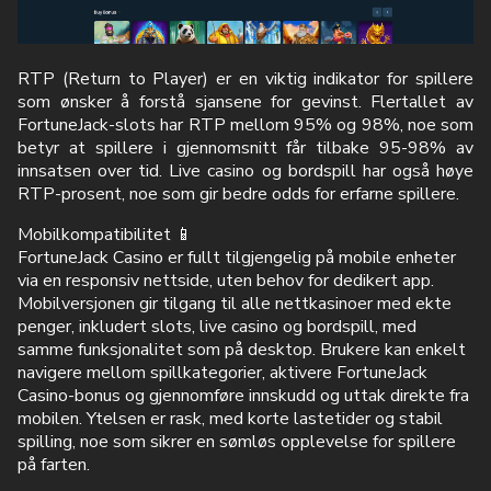
RTP (Return to Player) er en viktig indikator for spillere
som ønsker å forstå sjansene for gevinst. Flertallet av
FortuneJack-slots har RTP mellom 95% og 98%, noe som
betyr at spillere i gjennomsnitt får tilbake 95-98% av
innsatsen over tid. Live casino og bordspill har også høye
RTP-prosent, noe som gir bedre odds for erfarne spillere.
Mobilkompatibilitet 📱
FortuneJack Casino er fullt tilgjengelig på mobile enheter
via en responsiv nettside, uten behov for dedikert app.
Mobilversjonen gir tilgang til alle nettkasinoer med ekte
penger, inkludert slots, live casino og bordspill, med
samme funksjonalitet som på desktop. Brukere kan enkelt
navigere mellom spillkategorier, aktivere FortuneJack
Casino-bonus og gjennomføre innskudd og uttak direkte fra
mobilen. Ytelsen er rask, med korte lastetider og stabil
spilling, noe som sikrer en sømløs opplevelse for spillere
på farten.