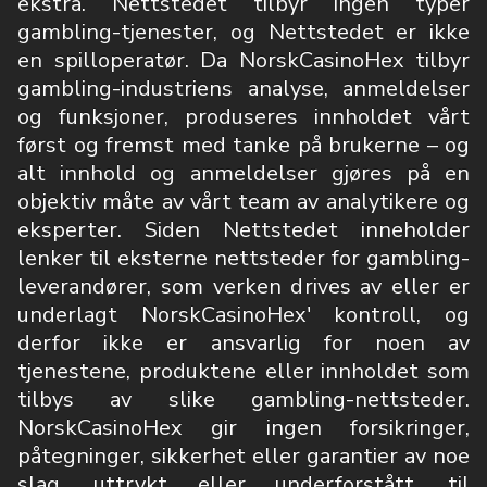
ekstra. Nettstedet tilbyr ingen typer
gambling-tjenester, og Nettstedet er ikke
en spilloperatør. Da NorskCasinoHex tilbyr
gambling-industriens analyse, anmeldelser
og funksjoner, produseres innholdet vårt
først og fremst med tanke på brukerne – og
alt innhold og anmeldelser gjøres på en
objektiv måte av vårt team av analytikere og
eksperter. Siden Nettstedet inneholder
lenker til eksterne nettsteder for gambling-
leverandører, som verken drives av eller er
underlagt NorskCasinoHex' kontroll, og
derfor ikke er ansvarlig for noen av
tjenestene, produktene eller innholdet som
tilbys av slike gambling-nettsteder.
NorskCasinoHex gir ingen forsikringer,
påtegninger, sikkerhet eller garantier av noe
slag, uttrykt eller underforstått, til