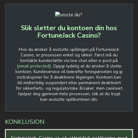
Slik sletter du kontoen din hos
FortuneJack Casino?
Hvis du ønsker å avslutte spillingen på FortuneJack
Casino, er prosessen enkel og sikker. Først må du
kontakte kundestøtte via live chat eller e-post på
[email protected]
. Oppgi tydelig at du ønsker å slette
kontoen. Kundeservice vil bekrefte forespørselen og gi
instruksjoner for å deaktivere tilgangen. Kontoen kan
bli midlertidig suspendert eller permanent deaktivert
for sikkerhets- og regulatoriske årsaker, men casinoet
hjelper deg gjennom hele prosessen, slik at du trygt
kan avslutte spillkontoen din.
KONKLUSJON