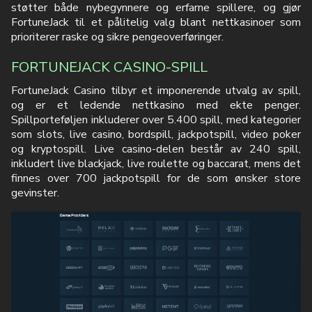
støtter både nybegynnere og erfarne spillere, og gjør
FortuneJack til et pålitelig valg blant nettkasinoer som
prioriterer raske og sikre pengeoverføringer.
FORTUNEJACK CASINO-SPILL
FortuneJack Casino tilbyr et imponerende utvalg av spill,
og er et ledende nettkasino med ekte penger.
Spillporteføljen inkluderer over 5.400 spill, med kategorier
som slots, live casino, bordspill, jackpotspill, video poker
og kryptospill. Live casino-delen består av 240 spill,
inkludert live blackjack, live roulette og baccarat, mens det
finnes over 700 jackpotspill for de som ønsker store
gevinster.