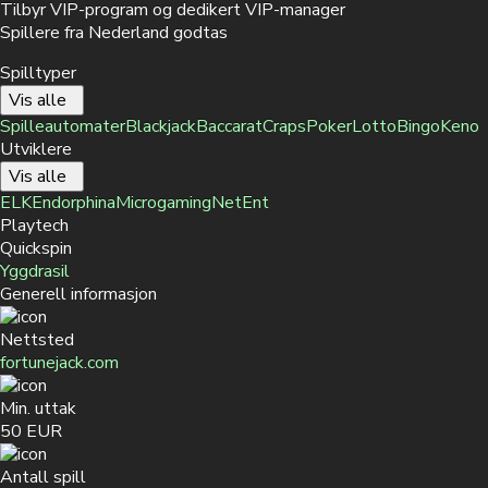
Tilbyr VIP-program og dedikert VIP-manager
Spillere fra Nederland godtas
Spilltyper
Vis alle
Spilleautomater
Blackjack
Baccarat
Craps
Poker
Lotto
Bingo
Keno
Utviklere
Vis alle
ELK
Endorphina
Microgaming
NetEnt
Playtech
Quickspin
Yggdrasil
Generell informasjon
Nettsted
fortunejack.com
Min. uttak
50 EUR
Antall spill