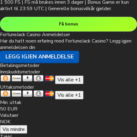
1 500 FS | FS må brukes innen 3 dager | Bonus Game er kun
aktivt til 23:59 UTC | Generelle bonusvilkår gjelder.
Få bonus
FortuneJack Casino Anmeldelser
Har du hatt noen erfaring med FortuneJack Casino?
Legg igjen
anmeldelsen din
LEGG IGJEN ANMELDELSE
Betalingsmetoder
Innskuddsmetoder
Vis alle +1
Uttaksmetoder
Vis alle +1
Min. uttak
50 EUR
Valutaer
NOK
Vis mindre
Takk!