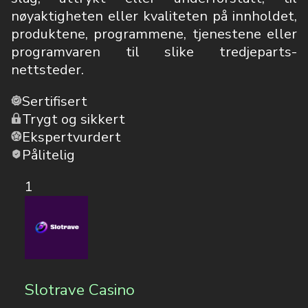
nøyaktigheten eller kvaliteten på innholdet,
produktene, programmene, tjenestene eller
programvaren til slike tredjeparts-
nettsteder.
Sertifisert
Trygt og sikkert
Ekspertvurdert
Pålitelig
1
Slotrave Casino