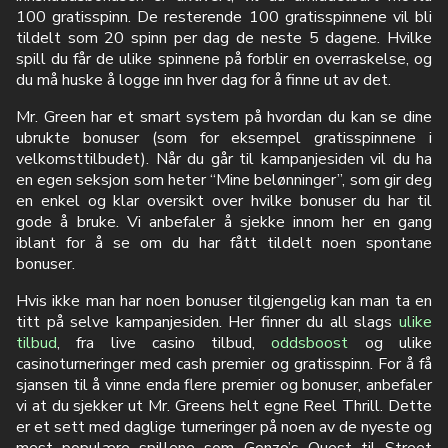
100 gratisspinn. De resterende 100 gratisspinnene vil bli
tildelt som 20 spinn per dag de neste 5 dagene. Hvilke
spill du får de ulike spinnene på forblir en overraskelse, og
du må huske å logge inn hver dag for å finne ut av det.
Mr. Green har et smart system på hvordan du kan se dine
ubrukte bonuser (som for eksempel gratisspinnene i
velkomsttilbudet). Når du går til kampanjesiden vil du ha
en egen seksjon som heter “Mine belønninger”, som gir deg
en enkel og klar oversikt over hvilke bonuser du har til
gode å bruke. Vi anbefaler å sjekke innom her en gang
iblant for å se om du har fått tildelt noen spontane
bonuser.
Hvis ikke man har noen bonuser tilgjengelig kan man ta en
titt på selve kampanjesiden. Her finner du all slags
ulike
tilbud
, fra live casino tilbud,
oddsboost
og ulike
casinoturneringer med cash premier og gratisspinn. For å få
sjansen til å vinne enda flere premier og bonuser, anbefaler
vi at du sjekker ut Mr. Greens helt egne Reel Thrill. Dette
er et sett med daglige turneringer på noen av de nyeste og
mest populære spillene som Gonzo’s Quest til Street