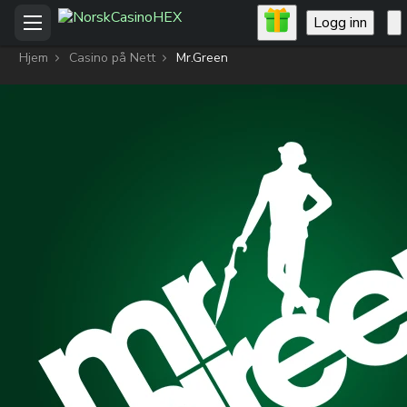
Logg inn
Hjem
Casino på Nett
Mr.Green