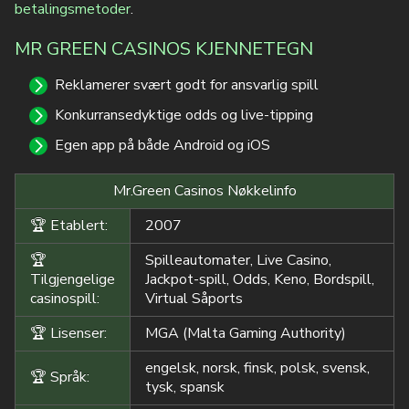
betalingsmetoder
.
MR GREEN CASINOS KJENNETEGN
Reklamerer svært godt for ansvarlig spill
Konkurransedyktige odds og live-tipping
Egen app på både Android og iOS
Mr.Green Casinos Nøkkelinfo
🏆 Etablert:
2007
🏆
Spilleautomater, Live Casino,
Tilgjengelige
Jackpot-spill, Odds, Keno, Bordspill,
casinospill:
Virtual Såports
🏆 Lisenser:
MGA (Malta Gaming Authority)
engelsk, norsk, finsk, polsk, svensk,
🏆 Språk:
tysk, spansk