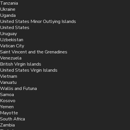
Tanzania
Ukraine
Uganda
United States Minor Outlying Islands
United States
Uruguay
Uzbekistan
Vatican City
Saint Vincent and the Grenadines
Venezuela
British Virgin Islands
United States Virgin Islands
Vietnam
Vanuatu
Wallis and Futuna
Samoa
Kosovo
Yemen
Mayotte
South Africa
Zambia