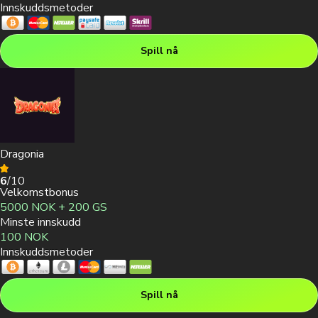
Innskuddsmetoder
Spill nå
Dragonia
6
/10
Velkomstbonus
5000 NOK + 200 GS
Minste innskudd
100 NOK
Innskuddsmetoder
Spill nå