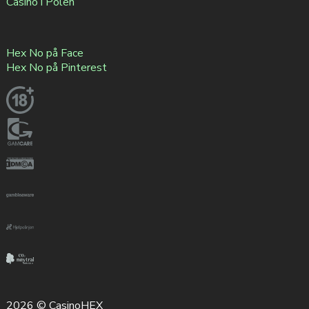
Casino i Polen
Hex No på Face
Hex No på Pinterest
2026 © CasinoHEX