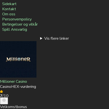
Sidekart
Kontakt
Om oss
Personvernpolicy
Betingelser og vilkår
Spill Ansvarlig
Vis flere linker
Millioner Casino
CasinoHEX-vurdering
7
/10
Velkomstbonus