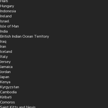
Haiti
Hungary
Indonesia
Ireland
Israel
Isle of Man
India
British Indian Ocean Territory
Iraq
Iran
Iceland
Italy
Jersey
Jamaica
Jordan
Japan
Kenya
Kyrgyzstan
Cambodia
Kiribati
Comoros
Saint Kitts and Nevis