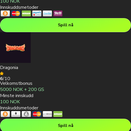
100 NOK
Innskuddsmetoder
Spill nå
Dragonia
6
/10
Velkomstbonus
5000 NOK + 200 GS
Minste innskudd
100 NOK
Innskuddsmetoder
Spill nå