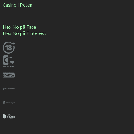
Casino i Polen
Hex No på Face
Hex No på Pinterest