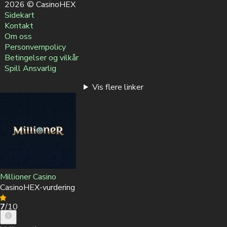
2026 © CasinoHEX
Sidekart
Kontakt
Om oss
Personvernpolicy
Betingelser og vilkår
Spill Ansvarlig
Vis flere linker
Millioner Casino
CasinoHEX-vurdering
7
/10