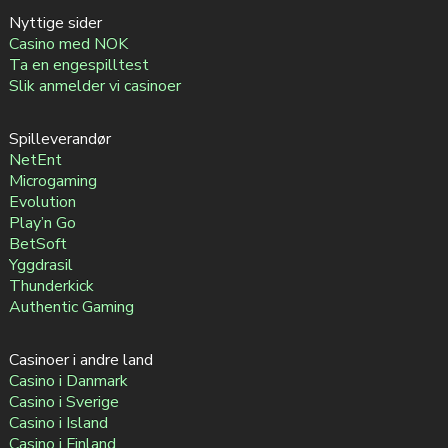
Nyttige sider
Casino med NOK
Ta en engespilltest
Slik anmelder vi casinoer
Spilleverandør
NetEnt
Microgaming
Evolution
Play’n Go
BetSoft
Yggdrasil
Thunderkick
Authentic Gaming
Casinoer i andre land
Casino i Danmark
Casino i Sverige
Casino i Island
Casino i Finland