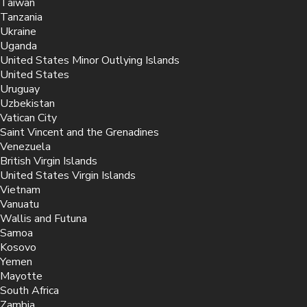
Taiwan
Tanzania
Ukraine
Uganda
United States Minor Outlying Islands
United States
Uruguay
Uzbekistan
Vatican City
Saint Vincent and the Grenadines
Venezuela
British Virgin Islands
United States Virgin Islands
Vietnam
Vanuatu
Wallis and Futuna
Samoa
Kosovo
Yemen
Mayotte
South Africa
Zambia