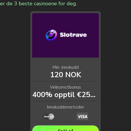
er de 3 beste casinoene for deg.
Min. innskudd
120 NOK
Velkomstbonus
400% opptil €2500 + 200 FS
Innskuddsmetoder