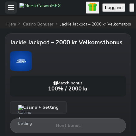
Logg inn
Hjem
Casino Bonuser
Jackie Jackpot – 2000 kr Velkomstbonu
Jackie Jackpot – 2000 kr Velkomstbonus
Match bonus
100% / 2000 kr
Casino + betting
Hent bonus