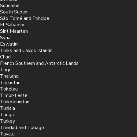
Suriname
South Sudan
São Tomé and Príncipe
El Salvador
Sint Maarten
Syria
Eswatini
Turks and Caicos Islands
Chad
French Southern and Antarctic Lands
Togo
Thailand
Tajikistan
Tokelau
Timor-Leste
Turkmenistan
Tunisia
Tonga
Turkey
Trinidad and Tobago
Tuvalu