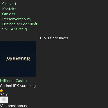
Sidekart
Kontakt
Om oss
Personvernpolicy
Betingelser og vilkår
Spill Ansvarlig
Vis flere linker
Millioner Casino
CasinoHEX-vurdering
7
/10
Velkomstbonus