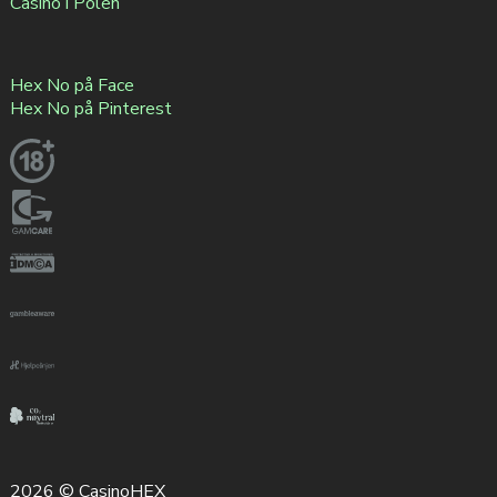
Casino i Polen
Hex No på Face
Hex No på Pinterest
2026 © CasinoHEX