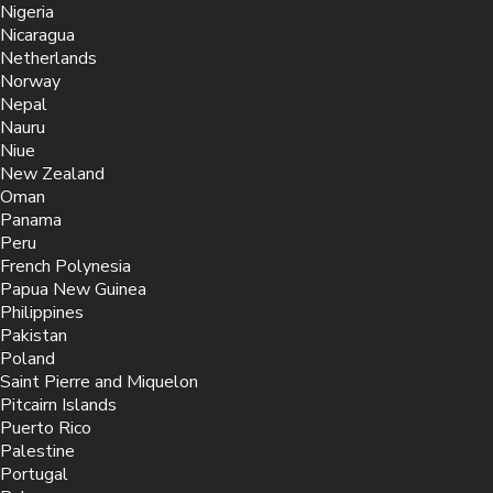
Nigeria
Nicaragua
Netherlands
Norway
Nepal
Nauru
Niue
New Zealand
Oman
Panama
Peru
French Polynesia
Papua New Guinea
Philippines
Pakistan
Poland
Saint Pierre and Miquelon
Pitcairn Islands
Puerto Rico
Palestine
Portugal