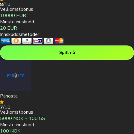
8
/10
Velkomstbonus
10000 EUR
Minste innskudd
20 EUR
Innskuddsmetoder
Spill nå
Min. innskudd
125 NOK
Velkomstbonus
200% opptil 10000 NOK + 100 FS
Panosta
Innskuddsmetoder
7
/10
Velkomstbonus
5000 NOK + 100 GS
Minste innskudd
Spill nå
100 NOK