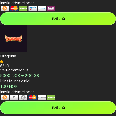
Innskuddsmetoder
Spill nå
Dragonia
6
/10
Velkomstbonus
5000 NOK + 200 GS
Minste innskudd
100 NOK
Innskuddsmetoder
Spill nå