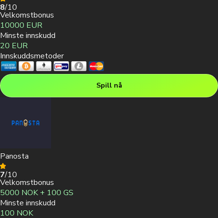
8
/10
Velkomstbonus
10000 EUR
Minste innskudd
20 EUR
Innskuddsmetoder
Spill nå
Min. innskudd
125 NOK
Velkomstbonus
200% opptil 10000 NOK + 100 FS
Panosta
Innskuddsmetoder
7
/10
Velkomstbonus
5000 NOK + 100 GS
Minste innskudd
Spill nå
100 NOK