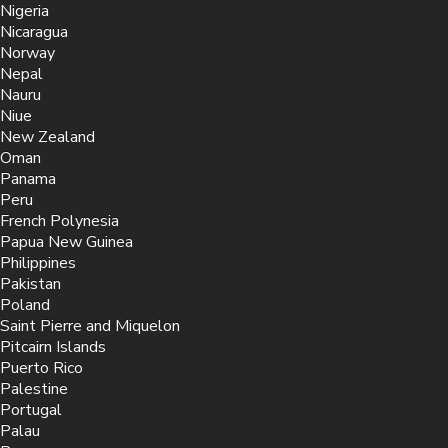
Nigeria
Nicaragua
Norway
Nepal
Nauru
Niue
New Zealand
Oman
Panama
Peru
French Polynesia
Papua New Guinea
Philippines
Pakistan
Poland
Saint Pierre and Miquelon
Pitcairn Islands
Puerto Rico
Palestine
Portugal
Palau