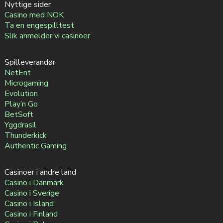
Nyttige sider
Casino med NOK
Ta en engespilltest
Slik anmelder vi casinoer
Spilleverandør
NetEnt
Microgaming
Evolution
Play’n Go
BetSoft
Yggdrasil
Thunderkick
Authentic Gaming
Casinoer i andre land
Casino i Danmark
Casino i Sverige
Casino i Island
Casino i Finland