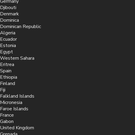
Germany
Djibouti
Denmark
Dominica
Dominican Republic
Algeria
Ecuador
Estonia
Egypt
Western Sahara
Eritrea
Spain
Ethiopia
Finland
Fiji
Falkland Islands
Micronesia
Faroe Islands
France
Gabon
United Kingdom
Grenada