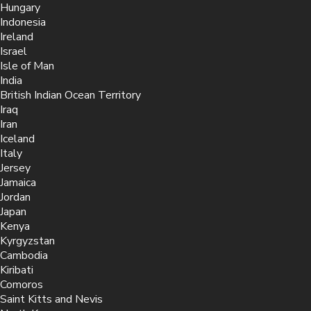
Hungary
Indonesia
Ireland
Israel
Isle of Man
India
British Indian Ocean Territory
Iraq
Iran
Iceland
Italy
Jersey
Jamaica
Jordan
Japan
Kenya
Kyrgyzstan
Cambodia
Kiribati
Comoros
Saint Kitts and Nevis