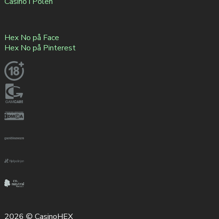
Casino i Polen
Hex No på Face
Hex No på Pinterest
2026 © CasinoHEX