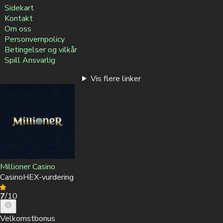
Sidekart
Kontakt
Om oss
Personvernpolicy
Betingelser og vilkår
Spill Ansvarlig
Vis flere linker
Millioner Casino
CasinoHEX-vurdering
7
/10
Velkomstbonus