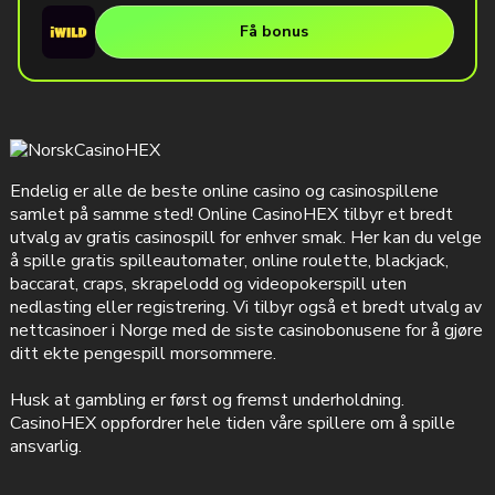
Få bonus
Endelig er alle de beste online casino og casinospillene
samlet på samme sted! Online CasinoHEX tilbyr et bredt
utvalg av gratis casinospill for enhver smak. Her kan du velge
å spille gratis spilleautomater, online roulette, blackjack,
baccarat, craps, skrapelodd og videopokerspill uten
nedlasting eller registrering. Vi tilbyr også et bredt utvalg av
nettcasinoer i Norge med de siste casinobonusene for å gjøre
ditt ekte pengespill morsommere.
Husk at gambling er først og fremst underholdning.
CasinoHEX oppfordrer hele tiden våre spillere om å spille
ansvarlig.