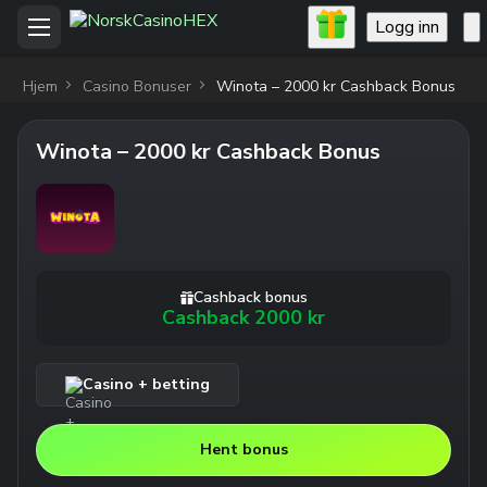
Logg inn
Hjem
Casino Bonuser
Winota – 2000 kr Cashback Bonus
Winota – 2000 kr Cashback Bonus
Cashback bonus
Cashback 2000 kr
Casino + betting
Hent bonus