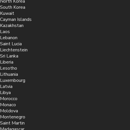
North Korea
South Korea
Kuwait
Cayman Islands
Kazakhstan
Laos
Lebanon
Saint Lucia
Liechtenstein
Sri Lanka
Liberia
Lesotho
Lithuania
Luxembourg
Latvia
Libya
Morocco
Monaco
Moldova
Montenegro
Saint Martin
Madagascar