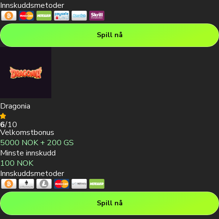
Innskuddsmetoder
Spill nå
Dragonia
6
/10
Velkomstbonus
5000 NOK + 200 GS
Minste innskudd
100 NOK
Innskuddsmetoder
Spill nå