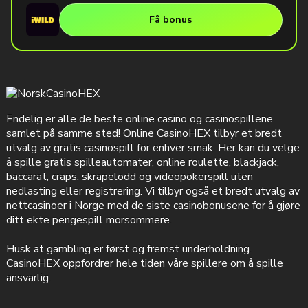
Få bonus
Endelig er alle de beste online casino og casinospillene
samlet på samme sted! Online CasinoHEX tilbyr et bredt
utvalg av gratis casinospill for enhver smak. Her kan du velge
å spille gratis spilleautomater, online roulette, blackjack,
baccarat, craps, skrapelodd og videopokerspill uten
nedlasting eller registrering. Vi tilbyr også et bredt utvalg av
nettcasinoer i Norge med de siste casinobonusene for å gjøre
ditt ekte pengespill morsommere.
Husk at gambling er først og fremst underholdning.
CasinoHEX oppfordrer hele tiden våre spillere om å spille
ansvarlig.