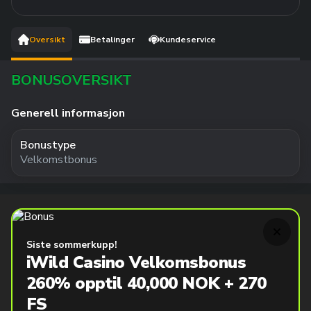
Oversikt
Betalinger
Kundeservice
BONUSOVERSIKT
Generell informasjon
Bonustype
Velkomstbonus
Siste sommerkupp!
iWild Casino Velkomsbonus
260% opptil 40,000 NOK + 270
FS