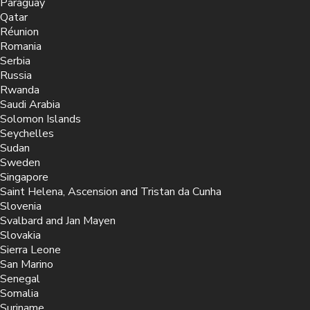
Paraguay
Qatar
Réunion
Romania
Serbia
Russia
Rwanda
Saudi Arabia
Solomon Islands
Seychelles
Sudan
Sweden
Singapore
Saint Helena, Ascension and Tristan da Cunha
Slovenia
Svalbard and Jan Mayen
Slovakia
Sierra Leone
San Marino
Senegal
Somalia
Suriname