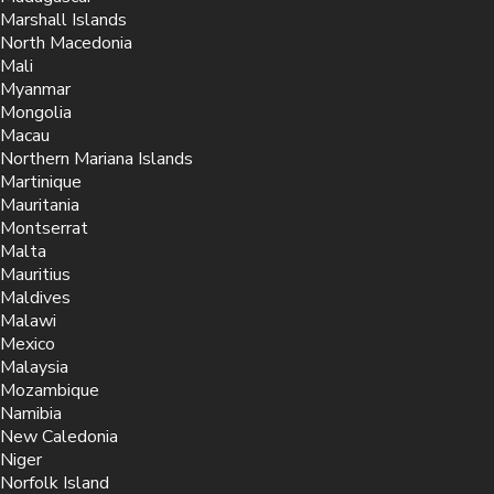
Marshall Islands
North Macedonia
Mali
Myanmar
Mongolia
Macau
Northern Mariana Islands
Martinique
Mauritania
Montserrat
Malta
Mauritius
Maldives
Malawi
Mexico
Malaysia
Mozambique
Namibia
New Caledonia
Niger
Norfolk Island