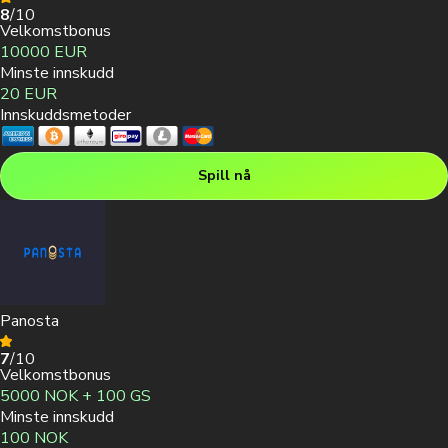
8
/10
Velkomstbonus
10000 EUR
Minste innskudd
20 EUR
Innskuddsmetoder
Spill nå
Min. innskudd
125 NOK
Velkomstbonus
200% opptil 10000 NOK + 100 FS
Panosta
Innskuddsmetoder
7
/10
Velkomstbonus
5000 NOK + 100 GS
Minste innskudd
Spill nå
100 NOK