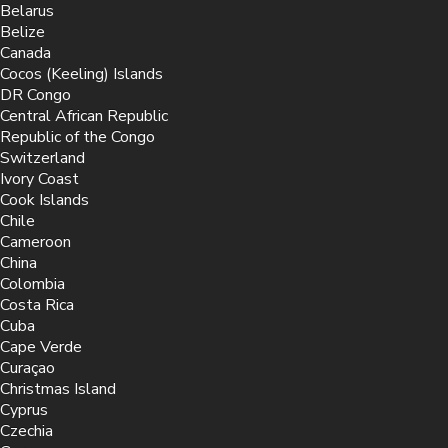
Belarus
Belize
Canada
Cocos (Keeling) Islands
DR Congo
Central African Republic
Republic of the Congo
Switzerland
Ivory Coast
Cook Islands
Chile
Cameroon
China
Colombia
Costa Rica
Cuba
Cape Verde
Curaçao
Christmas Island
Cyprus
Czechia