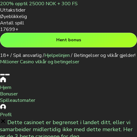
200% opptil 25000 NOK + 300 FS
Uttakstider
Øyeblikkelig
Antall spill
17699+
Hent bonus
18+ / Spil ansvarlig /
Hjelpelinjen
/ Betingelser og vilkår gjelder!
Millioner Casino vilkår og betingelser
Hjem
Bonuser
Spilleautomater
Profil
Dette casinoet er begrenset i landet ditt, eller vi
samarbeider midlertidig ikke med dette merket. Her
er de 3 beste casinoene for deg.