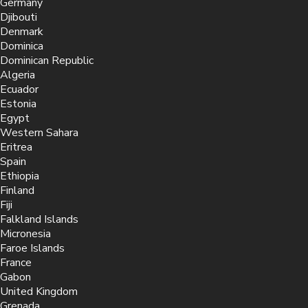
Germany
Djibouti
Denmark
Dominica
Dominican Republic
Algeria
Ecuador
Estonia
Egypt
Western Sahara
Eritrea
Spain
Ethiopia
Finland
Fiji
Falkland Islands
Micronesia
Faroe Islands
France
Gabon
United Kingdom
Grenada