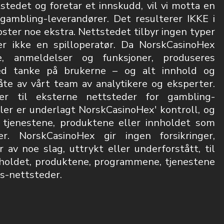
tstedet og foretar et innskudd, vil vi motta en
e gambling-leverandører. Det resulterer IKKE i
oster noe ekstra. Nettstedet tilbyr ingen typer
er ikke en spilloperatør. Da NorskCasinoHex
se, anmeldelser og funksjoner, produseres
ed tanke på brukerne – og alt innhold og
te av vårt team av analytikere og eksperter.
er til eksterne nettsteder for gambling-
ller er underlagt NorskCasinoHex' kontroll, og
v tjenestene, produktene eller innholdet som
er. NorskCasinoHex gir ingen forsikringer,
r av noe slag, uttrykt eller underforstått, til
nholdet, produktene, programmene, tjenestene
ts-nettsteder.