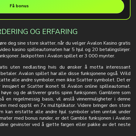
Få bonus
DERING OG ERFARING
re deg sine store skatter, når du velger Avalon Kasino gratis
ideo kasino spilleautomaten har 5 hjul og 20 betalingslinjer.
nksjoner. Jackpotten i Avalon spillet er 3 000 mynter.
atis uten nedlasting hvis du ønsker å motta interessant
etaler. Avalon spillet har alle disse funksjonene også. Wild
tatte alle andre symboler, men ikke Scatter symbolet. Det er
nnsjøet er Scatter ikonet til Avalon online spilleautomat.
 høye og de aktiverer gratis spinn funksjonen. Gamblere som
på en regelmessig basis, vil anslå vinnermuligheter i denne
inn med opptil en 7x multiplikator. Videre bringer den store
m kan erstatte alle andre hjul symboler uten unntak under
tomater med bonus runder, er det Gamble funksjonen i Avalon
 dine gevinster ved å gjette fargen eller pakke av det neste