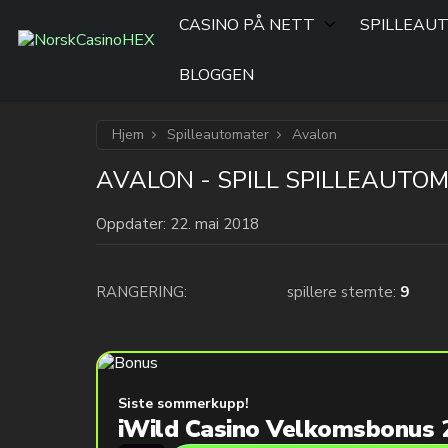
CASINO PÅ NETT
SPILLEAU
BLOGGEN
Hjem
Spilleautomater
Avalon
AVALON - SPILL SPILLEAUTO
Oppdater:
22. mai 2018
RANGERING:
spillere stemte:
9
Siste sommerkupp!
iWild Casino Velkomsbonus 