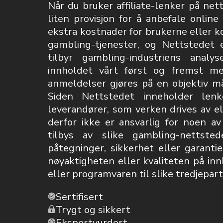
Når du bruker affiliate-lenker på net
liten provisjon for å anbefale onlin
ekstra kostnader for brukerne eller k
gambling-tjenester, og Nettstedet 
tilbyr gambling-industriens analy
innholdet vårt først og fremst m
anmeldelser gjøres på en objektiv må
Siden Nettstedet inneholder lenk
leverandører, som verken drives av e
derfor ikke er ansvarlig for noen a
tilbys av slike gambling-nettsted
påtegninger, sikkerhet eller garantie
nøyaktigheten eller kvaliteten på in
eller programvaren til slike tredjepar
Sertifisert
Trygt og sikkert
Ekspertvurdert