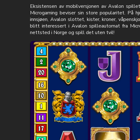
Eksistensen av mobilversjonen av Avalon spille
Microgaming beviser sin store popularitet. På 
innsjøen, Avalon slottet, kister, kroner, våpensk
blitt interessert i Avalon spilleautomat fra Mi
nettsted i Norge og spill det uten tvil!