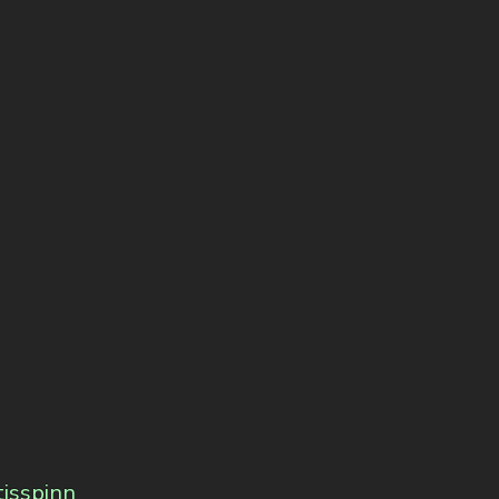
isspinn