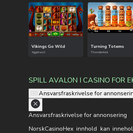
Vikings Go Wild
Turning Totems
Yggdrasil
Thunderkick
SPILL AVALON I CASINO FOR 
Ansvarsfraskrivelse for annonseri
Ansvarsfraskrivelse for annonsering
NorskCasinoHex innhold kan inneholde