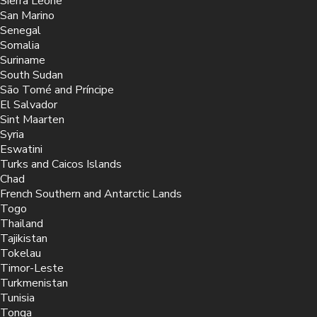
Sierra Leone
San Marino
Senegal
Somalia
Suriname
South Sudan
São Tomé and Príncipe
El Salvador
Sint Maarten
Syria
Eswatini
Turks and Caicos Islands
Chad
French Southern and Antarctic Lands
Togo
Thailand
Tajikistan
Tokelau
Timor-Leste
Turkmenistan
Tunisia
Tonga