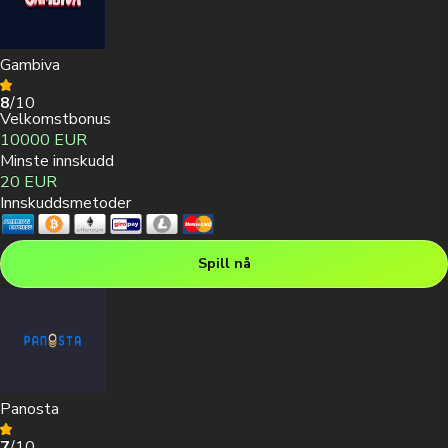
Innskuddsmetoder
Gambiva
Spill nå
8
/10
Velkomstbonus
10000 EUR
Minste innskudd
20 EUR
Innskuddsmetoder
Spill nå
Min. innskudd
125 NOK
Velkomstbonus
Panosta
200% opptil 10000 NOK + 100 FS
7
/10