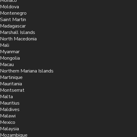
Monaco
Moldova
Montenegro
Saint Martin
Madagascar
Marshall Islands
North Macedonia
Mali
Myanmar
Mongolia
Macau
Northern Mariana Islands
Martinique
Mauritania
Montserrat
Malta
Mauritius
Maldives
Malawi
Mexico
Malaysia
Mozambique