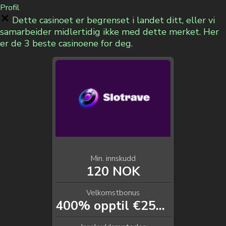
Profil
Dette casinoet er begrenset i landet ditt, eller vi
samarbeider midlertidig ikke med dette merket. Her
er de 3 beste casinoene for deg.
Min. innskudd
120 NOK
Velkomstbonus
400% opptil €2500 + 200 FS