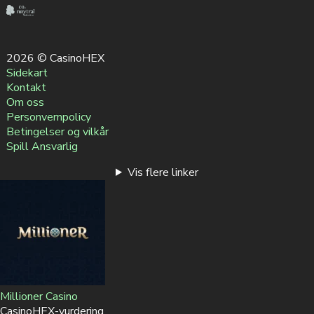
2026 © CasinoHEX
Sidekart
Kontakt
Om oss
Personvernpolicy
Betingelser og vilkår
Spill Ansvarlig
Vis flere linker
Millioner Casino
CasinoHEX-vurdering