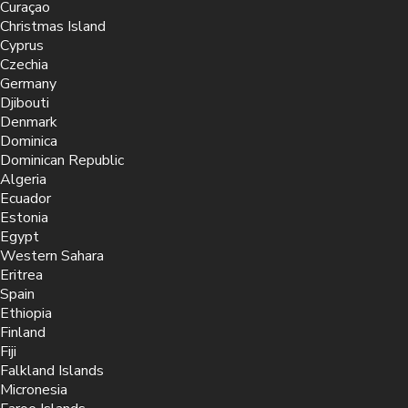
Curaçao
Christmas Island
Cyprus
Czechia
Germany
Djibouti
Denmark
Dominica
Dominican Republic
Algeria
Ecuador
Estonia
Egypt
Western Sahara
Eritrea
Spain
Ethiopia
Finland
Fiji
Falkland Islands
Micronesia