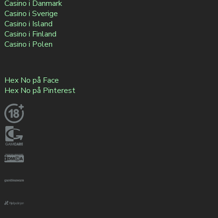
Casino i Danmark
Casino i Sverige
Casino i Island
Casino i Finland
Casino i Polen
Hex No på Face
Hex No på Pinterest