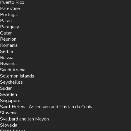
Puerto Rico
Palestine
Portugal
Palau
Paraguay
Qatar
Réunion
Romania
Serbia
Russia
Rwanda
Saudi Arabia
Solomon Islands
Seychelles
Sudan
Sweden
Singapore
Saint Helena, Ascension and Tristan da Cunha
Slovenia
Svalbard and Jan Mayen
Slovakia