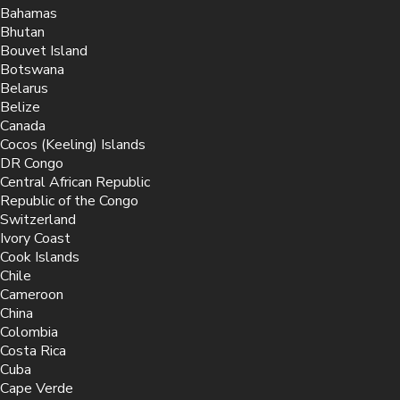
Bahamas
Bhutan
Bouvet Island
Botswana
Belarus
Belize
Canada
Cocos (Keeling) Islands
DR Congo
Central African Republic
Republic of the Congo
Switzerland
Ivory Coast
Cook Islands
Chile
Cameroon
China
Colombia
Costa Rica
Cuba
Cape Verde