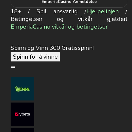
EmperiaCasino Anmeldelse
18+ / Spil ansvarlig /
Hjelpelinjen
/
Betingelser og vilkår gjelder!
EmperiaCasino vilkår og betingelser
Spinn og Vinn 300 Gratisspinn!
Spinn for å vinne