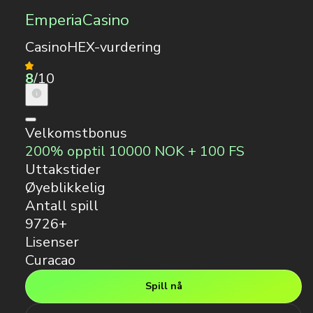
EmperiaCasino
CasinoHEX-vurdering
8
/10
Velkomstbonus
200% opptil 10000 NOK + 100 FS
Uttakstider
Øyeblikkelig
Antall spill
9726+
Lisenser
Curacao
Spill nå