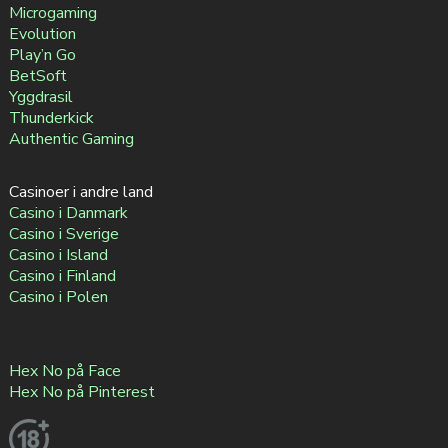
Microgaming
Evolution
Play’n Go
BetSoft
Yggdrasil
Thunderkick
Authentic Gaming
Casinoer i andre land
Casino i Danmark
Casino i Sverige
Casino i Island
Casino i Finland
Casino i Polen
Hex No på Face
Hex No på Pinterest