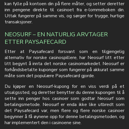
kan fylle på kontoen din på flere måter, og setter deretter
inn pengene direkte til casinoet fra e-lommeboken din.
Uttak fungerer på samme vis, og sørger for trygge, hurtige
transaksjoner.
NEOSURF – EN NATURLIG ARVTAGER
ETTER PAYSAFECARD
Etter at Paysafecard forsvant som en tilgjengelig
alternativ for norske casinospillere, har Neosurf litt etter
litt begynt å innta det norske casinomarkedet. Neosurf er
forhåndsbetalte kuponger som fungerer på akkurat samme
måte som det populære Paysafecard gjorde.
Du kjøper en Neosurf-kupong for en viss verdi på et
utsalgssted, og deretter benytter du denne kupongen til å
sette inn penger hos casinoer som godtar Neosurf som
betalingsmetode. Neosurf er enda ikke like utbredt som
det Paysafecard var, men flere og flere norske casinoer
begynner å få øynene opp for denne betalingsmetoden, og
har implementert den i casinoene sine.