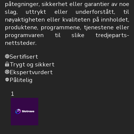
påtegninger, sikkerhet eller garantier av noe
slag, uttrykt eller underforstått, til
nøyaktigheten eller kvaliteten på innholdet,
produktene, programmene, tjenestene eller
programvaren til slike tredjeparts-
nettsteder.
Sertifisert
Trygt og sikkert
Ekspertvurdert
Pålitelig
1