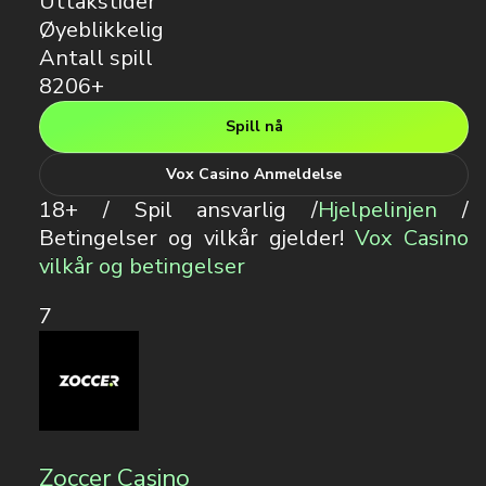
Uttakstider
Øyeblikkelig
Antall spill
8206+
Spill nå
Vox Casino Anmeldelse
18+ / Spil ansvarlig /
Hjelpelinjen
/
Betingelser og vilkår gjelder!
Vox Casino
vilkår og betingelser
7
Zoccer Casino