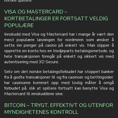
norske spillere.
VISA OG MASTERCARD –
KORTBETALINGER ER FORTSATT VELDIG
POPULÆRE
Innskudd med Visa og Mastercard har i mange år vært den
mest populære løsningen for nordmenn som ønsker å
sette inn penger på casino på enkelt vis. Man slipper å
opprette en konto hos en tredjeparts betalingsmetode, og
hele transaksjonen foregår på enkelt og sikkert vis med
autentisering med 3D Secure.
Selv om det norske betalingsforbudet har stoppet banker
fra å godta transaksjoner til og fra casinoer og bettingsider,
har casinoene kommet opp med lovlig måter å omgå
forbudet på, slik at spillere fortsatt kan benytte Visa og
Mastercard til innskuddene sine.
BITCOIN – TRYGT, EFFEKTIVT OG UTENFOR
MYNDIGHETENES KONTROLL