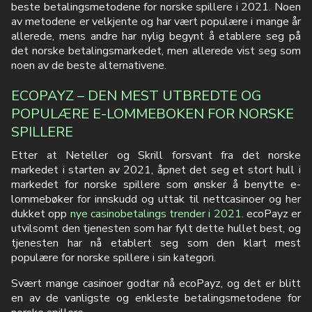
beste betalingsmetodene for norske spillere i 2021. Noen
av metodene er velkjente og har vært populære i mange år
allerede, mens andre har nylig begynt å etablere seg på
det norske betalingsmarkedet, men allerede vist seg som
noen av de beste alternativene.
ECOPAYZ – DEN MEST UTBREDTE OG
POPULÆRE E-LOMMEBOKEN FOR NORSKE
SPILLERE
Etter at Neteller og Skrill forsvant fra det norske
markedet i starten av 2021, åpnet det seg et stort hull i
markedet for norske spillere som ønsker å benytte e-
lommebøker for innskudd og uttak til nettcasinoer og her
dukket opp
nye casinobetalings trender i 2021
. ecoPayz er
utvilsomt den tjenesten som har fylt dette hullet best, og
tjenesten har nå etablert seg som den klart mest
populære for norske spillere i sin kategori.
Svært mange casinoer godtar nå ecoPayz, og det er blitt
en av de vanligste og enkleste betalingsmetodene for