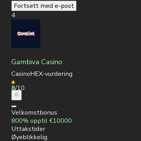
Fortsett med e-post
4
Gambiva Casino
CasinoHEX-vurdering
8
/10
Velkomstbonus
800% opptil €10000
Uttakstider
Øyeblikkelig