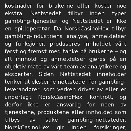
kostnader for brukerne eller koster noe
ekstra. Nettstedet tilbyr ingen typer
gambling-tjenester, og Nettstedet er ikke
en spilloperatør. Da NorskCasinoHex tilbyr
gambling-industriens analyse, anmeldelser
og funksjoner, produseres innholdet vårt
først og fremst med tanke på brukerne – og
alt innhold og anmeldelser gjøres på en
objektiv måte av vårt team av analytikere og
eksperter. Siden Nettstedet inneholder
lenker til eksterne nettsteder for gambling-
leverandører, som verken drives av eller er
underlagt NorskCasinoHex' kontroll, og
derfor ikke er ansvarlig for noen av
tjenestene, produktene eller innholdet som
tilbys av slike gambling-nettsteder.
NorskCasinoHex gir ingen forsikringer,