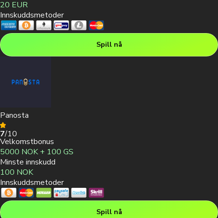
20 EUR
Innskuddsmetoder
Spill nå
Min. innskudd
125 NOK
Velkomstbonus
Panosta
200% opptil 10000 NOK + 100 FS
7
/10
Velkomstbonus
Innskuddsmetoder
5000 NOK + 100 GS
Minste innskudd
100 NOK
Innskuddsmetoder
Spill nå
Spill nå