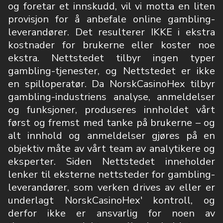
og foretar et innskudd, vil vi motta en liten
provisjon for å anbefale online gambling-
leverandører. Det resulterer IKKE i ekstra
kostnader for brukerne eller koster noe
ekstra. Nettstedet tilbyr ingen typer
gambling-tjenester, og Nettstedet er ikke
en spilloperatør. Da NorskCasinoHex tilbyr
gambling-industriens analyse, anmeldelser
og funksjoner, produseres innholdet vårt
først og fremst med tanke på brukerne – og
alt innhold og anmeldelser gjøres på en
objektiv måte av vårt team av analytikere og
eksperter. Siden Nettstedet inneholder
lenker til eksterne nettsteder for gambling-
leverandører, som verken drives av eller er
underlagt NorskCasinoHex' kontroll, og
derfor ikke er ansvarlig for noen av