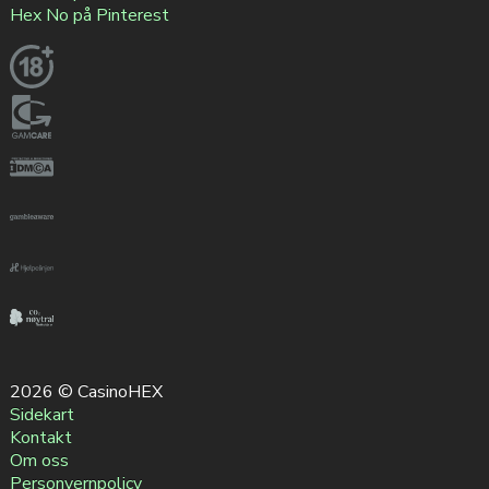
Hex No på Pinterest
2026 © CasinoHEX
Sidekart
Kontakt
Om oss
Personvernpolicy