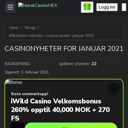
Logg inn
Hjem
Blogg
Månedens nyheter i casinoverden: januar 2021
CASINONYHETER FOR JANUAR 2021
RANGERING:
spillere stemte:
22
Opprett:
3. februar 2021
Siste sommerkupp!
iWild Casino Velkomsbonus
260% opptil 40,000 NOK + 270
FS