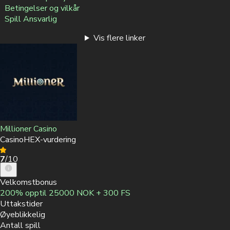
Betingelser og vilkår
Spill Ansvarlig
Vis flere linker
Millioner Casino
CasinoHEX-vurdering
7
/10
Velkomstbonus
200% opptil 25000 NOK + 300 FS
Uttakstider
Øyeblikkelig
Antall spill