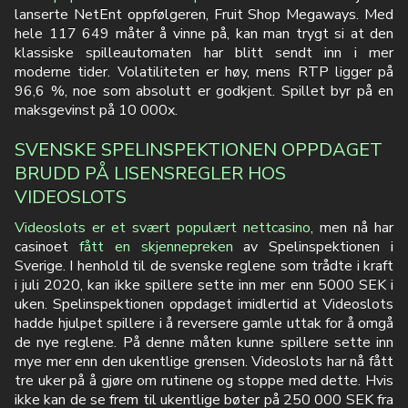
lanserte NetEnt oppfølgeren, Fruit Shop Megaways. Med
hele 117 649 måter å vinne på, kan man trygt si at den
klassiske spilleautomaten har blitt sendt inn i mer
moderne tider. Volatiliteten er høy, mens RTP ligger på
96,6 %, noe som absolutt er godkjent. Spillet byr på en
maksgevinst på 10 000x.
SVENSKE SPELINSPEKTIONEN OPPDAGET
BRUDD PÅ LISENSREGLER HOS
VIDEOSLOTS
Videoslots er et svært populært nettcasino
, men nå har
casinoet
fått en skjennepreken
av Spelinspektionen i
Sverige. I henhold til de svenske reglene som trådte i kraft
i juli 2020, kan ikke spillere sette inn mer enn 5000 SEK i
uken. Spelinspektionen oppdaget imidlertid at Videoslots
hadde hjulpet spillere i å reversere gamle uttak for å omgå
de nye reglene. På denne måten kunne spillere sette inn
mye mer enn den ukentlige grensen. Videoslots har nå fått
tre uker på å gjøre om rutinene og stoppe med dette. Hvis
ikke kan de se frem til ukentlige bøter på 250 000 SEK fra