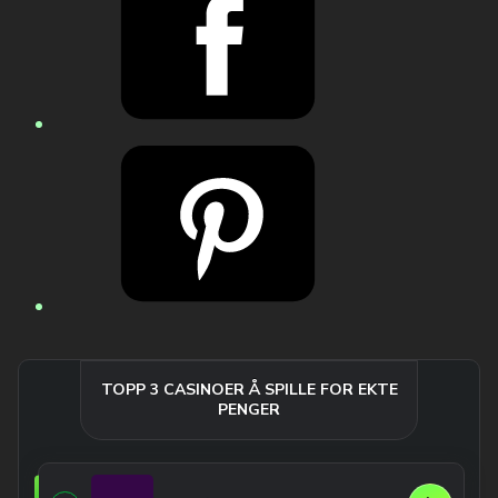
TOPP 3 CASINOER Å SPILLE FOR EKTE
PENGER