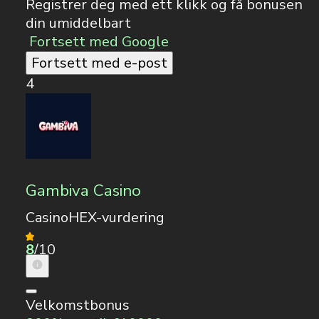
Registrer deg med ett klikk og få bonusen
din umiddelbart
Fortsett med Google
Fortsett med e-post
4
Gambiva Casino
CasinoHEX-vurdering
8
/10
Velkomstbonus