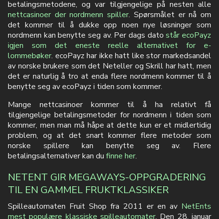
betalingsmetodene, og var tilgjengelige på nesten alle
nettcasinoer der nordmenn spiller
. Spørsmålet er nå om
det kommer til å dukke opp noen nye løsninger som
nordmenn kan benytte seg av. Per dags dato
står ecoPayz
igjen som det eneste reelle alternativet for e-
lommebøker
. ecoPayz har ikke hatt like stor markedsandel
av norske brukere som det Neteller og Skrill har hatt, men
det er naturlig å tro at enda flere nordmenn kommer til å
benytte seg av ecoPayz i tiden som kommer.
Mange nettcasinoer kommer til å ha relativt få
tilgjengelige betalingsmetoder for nordmenn i tiden som
kommer, men man må håpe at dette kun er et midlertidig
problem, og at det snart kommer flere metoder som
norske spillere kan benytte seg av. Flere
betalingsalternativer kan du
finne her
.
NETENT GIR MEGAWAYS-OPPGRADERING
TIL EN GAMMEL FRUKTKLASSIKER
Spilleautomaten Fruit Shop fra 2011 er en av
NetEnts
mest populære klassiske spilleautomater
. Den 28. januar