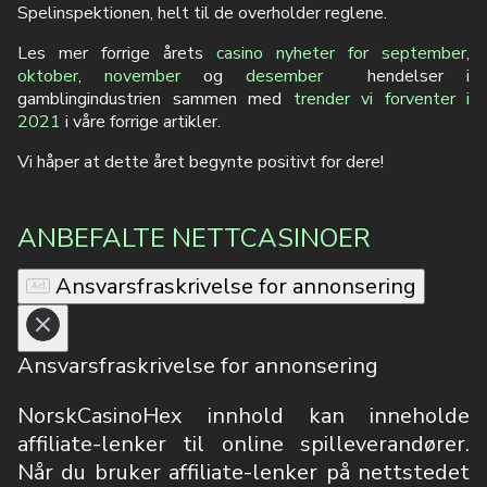
Spelinspektionen, helt til de overholder reglene.
Les mer forrige årets
casino nyheter for september
,
oktober
,
november
og
desember
hendelser i
gamblingindustrien sammen med
trender vi forventer i
2021
i våre forrige artikler.
Vi håper at dette året begynte positivt for dere!
ANBEFALTE NETTCASINOER
Ansvarsfraskrivelse for annonsering
Ansvarsfraskrivelse for annonsering
NorskCasinoHex innhold kan inneholde
affiliate-lenker til online spilleverandører.
Når du bruker affiliate-lenker på nettstedet