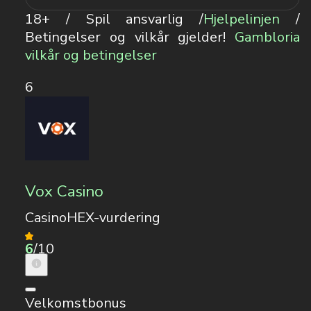
18+ / Spil ansvarlig /
Hjelpelinjen
/
Betingelser og vilkår gjelder!
Gambloria
vilkår og betingelser
6
Vox Casino
CasinoHEX-vurdering
6
/10
Velkomstbonus