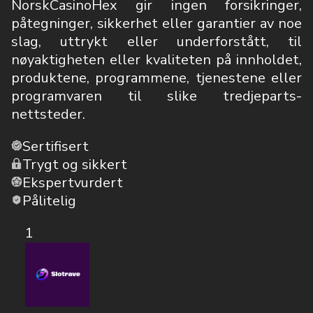
NorskCasinoHex gir ingen forsikringer,
påtegninger, sikkerhet eller garantier av noe
slag, uttrykt eller underforstått, til
nøyaktigheten eller kvaliteten på innholdet,
produktene, programmene, tjenestene eller
programvaren til slike tredjeparts-
nettsteder.
Sertifisert
Trygt og sikkert
Ekspertvurdert
Pålitelig
1