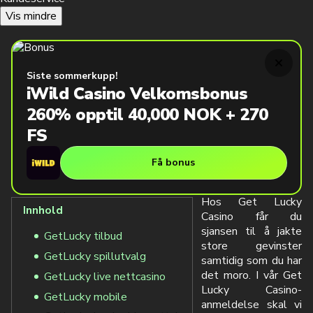
Vis mindre
Siste sommerkupp!
iWild Casino Velkomsbonus
260% opptil 40,000 NOK + 270
FS
Få bonus
Hos Get Lucky
Innhold
Casino får du
sjansen til å jakte
GetLucky tilbud
store gevinster
GetLucky spillutvalg
samtidig som du har
det moro. I vår Get
GetLucky live nettcasino
Lucky Casino-
GetLucky mobile
anmeldelse skal vi