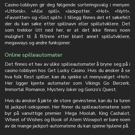
Casino-lobbyen gir deg følgende sorteringsvalg i menyen:
«Utforsk», «Alle spill», «Jackpotter, «Hot», «Nytt»,
«Favoritter» og «Sist spilt». I tillegg finnes det et søkefelt
der du kan søke etter spillnavn eller spillutviklere. Det
som trekker litt ned her, er at det ikke finnes noen
mulighet til å filtrere etter blant annet spillutviklere,
megaways og andre funksjoner.
Online spilleautomater
Det finnes et hav av ulike spilleautomater å bryne seg på i
casino-lobbyen hos Get Lucky Casino. Hvis du ønsker å se
hva folk flest spiller, kan du sjekke ut menyvalget «Hot».
Her ligger kjente automater som Vikings Go Berzerk,
Immortal Romance, Mystery Joker og Gonzo’s Quest.
Hvis du ønsker å jakte de store gevinstene, kan du ta turen
til jackpot-seksjonen. Her finner du spilleautomatene som
byr på vanvittige premier. Mega Moolah, King Cashalot,
Wheel of Wishes og Book of Atem Wowpot er bare noen
av de mange jackpot-automatene du kan spinne hjulene på.