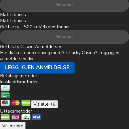
Få bonus
Match bonus
Match bonus
GetLucky – 500 kr Velkomstbonus
Få bonus
GetLucky Casino Anmeldelser
Har du hatt noen erfaring med GetLucky Casino?
Legg igjen
anmeldelsen din
LEGG IGJEN ANMELDELSE
Betalingsmetoder
Innskuddsmetoder
Vis alle +6
Uttaksmetoder
Vis mindre