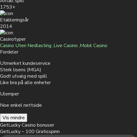
Antall spill
1753+
Etableringsår
2014
Casinotyper
Casino Uten Nedlasting ,
Live Casino ,
Mobil Casino
Fordeler
Utmerket kundeservice
Sterk lisens (MGA)
Godt utvalg med spill
Like bra på alle enheter
Ulemper
Noe enkel nettside
Vis mindre
GetLucky Casino bonuser
GetLucky – 100 Gratisspinn