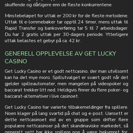
skuffende og dårligere enn de fleste konkurrentene.
Minstebeløpet for uttak er 200 kr for de fleste metodene.
Uttak til e-lommebøker tar opptil 24 timer, mens uttak til
Rapid Transfer og bankoverføring tar 5 til 7 arbeidsdager.
Du har 2 gratis uttak per 30-dagers periode. Ytterligere
uttak belastes et gebyr på ca. 42 kr.
GENERELL OPPLEVELSE AV GET LUCKY
CASINO
Get Lucky Casino er et godt nettcasino, der man utvilsomt
kan ha det mye moro. Spillutvalget er svært godt når det
gjelder spilleautomater, men mangelen på videopoker og
baccarat trekker litt ned. Heldigvis finner du flere poker- og
baccarat-alternativer i live casinoet.
Get Lucky Casino har varierte tilbakemeldinger fra spillere.
Noen klager på lang svartid på chat og e-post. Uansett er
dette nettcasinoet eid av en gruppe som drifter flere
populære nettcasinoer på det skandinaviske markedet, så
generelt sett har ikke spillere noe å være bekymret for.