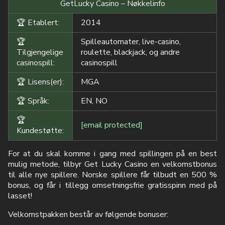
GetLucky Casino – Nøkkelinfo
🏆 Etablert:
2014
🏆
Spilleautomater, live-casino,
Tilgjengelige
roulette, blackjack, og andre
casinospill:
casinospill
🏆 Lisens(er):
MGA
🏆 Språk:
EN, NO
🏆
[email protected]
Kundestøtte:
For at du skal komme i gang med spillingen på en best
mulig metode, tilbyr Get Lucky Casino en velkomstbonus
til alle nye spillere. Norske spillere får tilbudt en 500 %
bonus, og får i tillegg omsetningsfrie gratisspinn med på
lasset!
Velkomstpakken består av følgende bonuser: