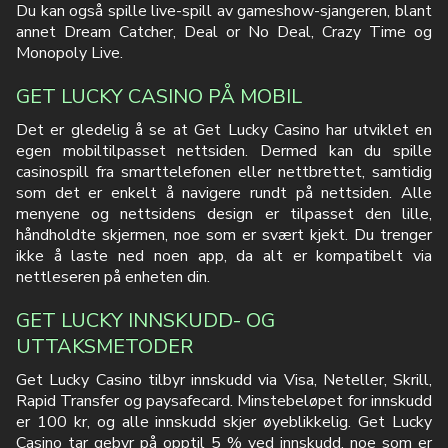
Du kan også spille live-spill av gameshow-sjangeren, blant
annet Dream Catcher, Deal or No Deal, Crazy Time og
Monopoly Live.
GET LUCKY CASINO PÅ MOBIL
Det er gledelig å se at Get Lucky Casino har utviklet en
egen mobiltilpasset nettsiden. Dermed kan du spille
casinospill fra smarttelefonen eller nettbrettet, samtidig
som det er enkelt å navigere rundt på nettsiden. Alle
menyene og nettsidens design er tilpasset den lille,
håndholdte skjermen, noe som er svært kjekt. Du trenger
ikke å laste ned noen app, da alt er kompatibelt via
nettleseren på enheten din.
GET LUCKY INNSKUDD- OG
UTTAKSMETODER
Get Lucky Casino tilbyr innskudd via Visa, Neteller, Skrill,
Rapid Transfer og paysafecard. Minstebeløpet for innskudd
er 100 kr, og alle innskudd skjer øyeblikkelig. Get Lucky
Casino tar gebyr på opptil 5 % ved innskudd, noe som er