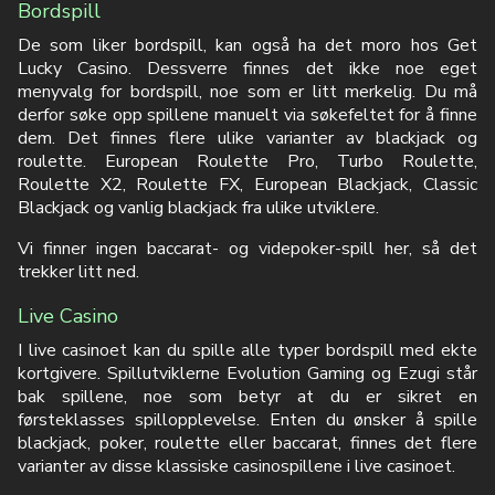
Bordspill
De som liker bordspill, kan også ha det moro hos Get
Lucky Casino. Dessverre finnes det ikke noe eget
menyvalg for bordspill, noe som er litt merkelig. Du må
derfor søke opp spillene manuelt via søkefeltet for å finne
dem. Det finnes flere ulike varianter av blackjack og
roulette. European Roulette Pro, Turbo Roulette,
Roulette X2, Roulette FX, European Blackjack, Classic
Blackjack og vanlig blackjack fra ulike utviklere.
Vi finner ingen baccarat- og videpoker-spill her, så det
trekker litt ned.
Live Casino
I live casinoet kan du spille alle typer bordspill med ekte
kortgivere. Spillutviklerne Evolution Gaming og Ezugi står
bak spillene, noe som betyr at du er sikret en
førsteklasses spillopplevelse. Enten du ønsker å spille
blackjack, poker, roulette eller baccarat, finnes det flere
varianter av disse klassiske casinospillene i live casinoet.