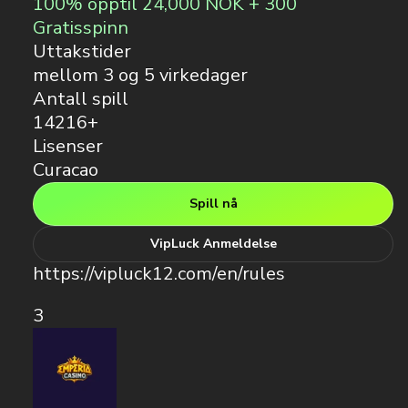
100% opptil 24,000 NOK + 300
Gratisspinn
Uttakstider
mellom 3 og 5 virkedager
Antall spill
14216+
Lisenser
Curacao
Spill nå
VipLuck Anmeldelse
https://vipluck12.com/en/rules
3