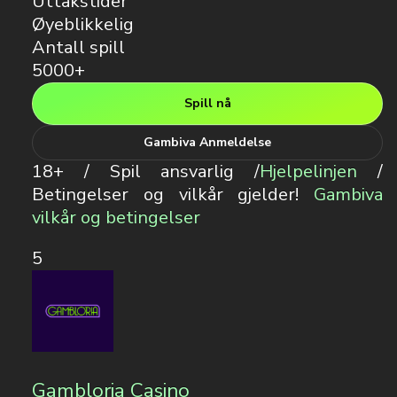
Uttakstider
Øyeblikkelig
Antall spill
5000+
Spill nå
Gambiva Anmeldelse
18+ / Spil ansvarlig /
Hjelpelinjen
/
Betingelser og vilkår gjelder!
Gambiva
vilkår og betingelser
5
Gambloria Casino