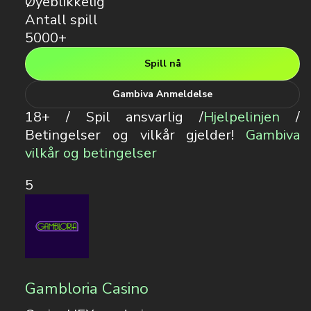
Øyeblikkelig
Antall spill
5000+
Spill nå
Gambiva Anmeldelse
18+ / Spil ansvarlig /
Hjelpelinjen
/
Betingelser og vilkår gjelder!
Gambiva
vilkår og betingelser
5
Gambloria Casino