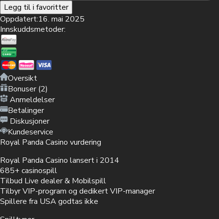
Legg til i favoritter
Oppdatert:
16. mai 2025
Innskuddsmetoder:
Oversikt
Bonuser (2)
Anmeldelser
Betalinger
Diskusjoner
Kundeservice
Royal Panda Casino vurdering
Royal Panda Casino lansert i 2014
685+ casinospill
Tilbud Live dealer & Mobilspill
Tilbyr VIP-program og dedikert VIP-manager
Spillere fra USA godtas ikke