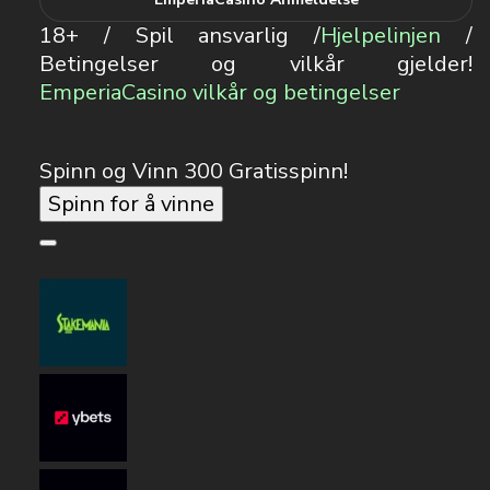
18+ / Spil ansvarlig /
Hjelpelinjen
/
Betingelser og vilkår gjelder!
EmperiaCasino vilkår og betingelser
Spinn og Vinn 300 Gratisspinn!
Spinn for å vinne