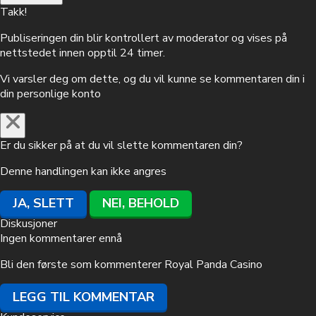
Takk!
Publiseringen din blir kontrollert av moderator og vises på
nettstedet innen opptil 24 timer.
Vi varsler deg om dette, og du vil kunne se kommentaren din i
din personlige konto
Er du sikker på at du vil slette kommentaren din?
Denne handlingen kan ikke angres
JA, SLETT
NEI, BEHOLD
Diskusjoner
Ingen kommentarer ennå
Bli den første som kommenterer Royal Panda Casino
LEGG TIL KOMMENTAR