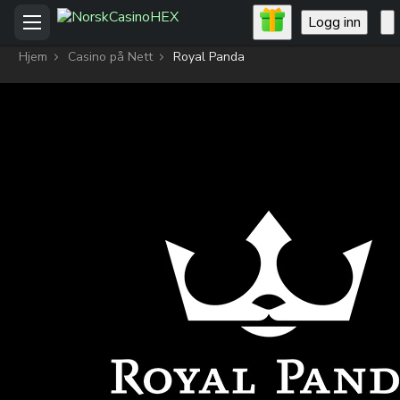
Logg inn
Hjem
Casino på Nett
Royal Panda