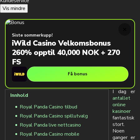
Kundeservice
Vis mindre
Siste sommerkupp!
iWild Casino Velkomsbonus
260% opptil 40,000 NOK + 270
FS
Få bonus
I dag er
Innhold
antallet
online
Royal Panda Casino tilbud
kasinoer
Royal Panda Casino spillutvalg
fantastisk
stort.
Royal Panda live nettcasino
Noen
Royal Panda Casino mobile
ganger er