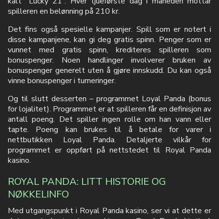
kalt “Lucky 21”. Hver tjueførste dag i måneden mottar
spilleren en belønning på 210 kr.
Det fins også spesielle kampanjer. Spill som er notert i
disse kampanjene, kan gi deg gratis spinn. Penger som er
vunnet med gratis spinn, krediteres spilleren som
bonuspenger. Noen handlinger involverer bruken av
bonuspenger generelt uten å gjøre innskudd. Du kan også
vinne bonuspenger i turneringer.
Og til slutt desserten – programmet Loyal Panda (bonus
for lojalitet). Programmet er at spilleren får en definisjon av
antall poeng. Det spiller ingen rolle om han vann eller
tapte. Poeng kan brukes til å betale for varer i
nettbutikken Loyal Panda. Detaljerte vilkår for
programmet er oppført på nettstedet til Royal Panda
kasino.
ROYAL PANDA: LITT HISTORIE OG
NØKKELINFO
Med utgangspunkt i Royal Panda kasino, ser vi at dette er