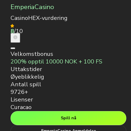
EmperiaCasino
CasinoHEX-vurdering
8
/10
Velkomstbonus
200% opptil 10000 NOK + 100 FS
Uttakstider
Øyeblikkelig
Antall spill
9726+
Lisenser
Curacao
Spill nå
EmperiaCasino Anmeldelse