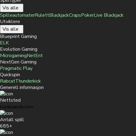
Spilltyper
Vis alle
Spilleautomater
Rulett
Blackjack
Craps
Poker
Live Blackjack
Utviklere
Vis alle
Blueprint Gaming
ELK
Evolution Gaming
Microgaming
NetEnt
NextGen Gaming
Pragmatic Play
Quickspin
Rabcat
Thunderkick
Generell informasjon
Nettsted
royalpanda.com
Antall spill
685+