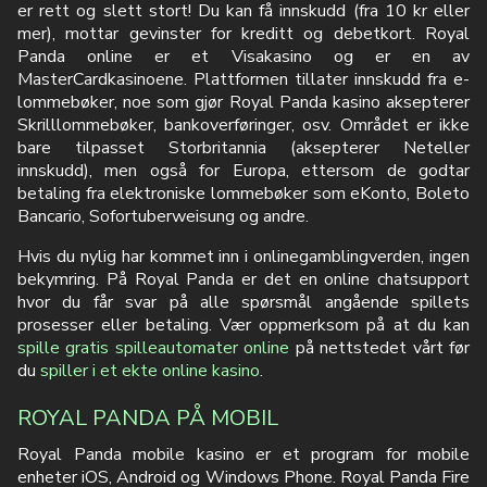
er rett og slett stort! Du kan få innskudd (fra 10 kr eller
mer), mottar gevinster for kreditt og debetkort. Royal
Panda online er et Visakasino og er en av
MasterCardkasinoene. Plattformen tillater innskudd fra e-
lommebøker, noe som gjør Royal Panda kasino aksepterer
Skrilllommebøker, bankoverføringer, osv. Området er ikke
bare tilpasset Storbritannia (aksepterer Neteller
innskudd), men også for Europa, ettersom de godtar
betaling fra elektroniske lommebøker som eKonto, Boleto
Bancario, Sofortuberweisung og andre.
Hvis du nylig har kommet inn i onlinegamblingverden, ingen
bekymring. På Royal Panda er det en online chatsupport
hvor du får svar på alle spørsmål angående spillets
prosesser eller betaling. Vær oppmerksom på at du kan
spille gratis spilleautomater online
på nettstedet vårt før
du
spiller i et ekte online kasino
.
ROYAL PANDA PÅ MOBIL
Royal Panda mobile kasino er et program for mobile
enheter iOS, Android og Windows Phone. Royal Panda Fire