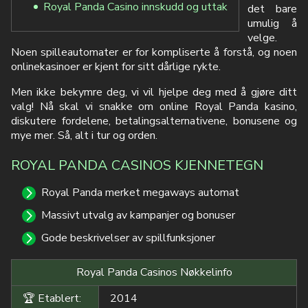
Royal Panda Casino innskudd og uttak
det bare
umulig å
velge.
Noen spilleautomater er for kompliserte å forstå, og noen
onlinekasinoer er kjent for sitt dårlige rykte.
Men ikke bekymre deg, vi vil hjelpe deg med å gjøre ditt
valg! Nå skal vi snakke om online Royal Panda kasino,
diskutere fordelene, betalingsalternativene, bonusene og
mye mer. Så, alt i tur og orden.
ROYAL PANDA CASINOS KJENNETEGN
Royal Panda merket megaways automat
Massivt utvalg av kampanjer og bonuser
Gode beskrivelser av spillfunksjoner
Royal Panda Casinos Nøkkelinfo
🏆 Etablert:
2014