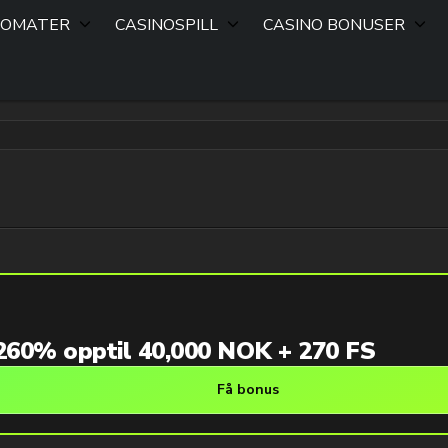
TOMATER
CASINOSPILL
CASINO BONUSER
260% opptil 40,000 NOK + 270 FS
Få bonus